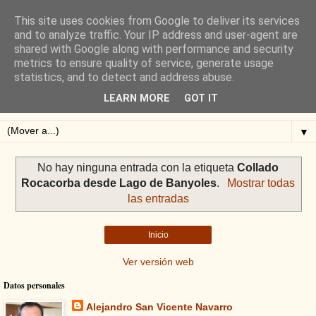
This site uses cookies from Google to deliver its services
Blog de Alejandro San
and to analyze traffic. Your IP address and user-agent are
shared with Google along with performance and security
Vicente
metrics to ensure quality of service, generate usage
statistics, and to detect and address abuse.
Blog sobre ciclismo: perfiles y altimetrías.
LEARN MORE
GOT IT
▼
No hay ninguna entrada con la etiqueta
Collado
Rocacorba desde Lago de Banyoles
.
Mostrar todas
las entradas
Inicio
Ver versión web
Datos personales
Alejandro San Vicente Navarro