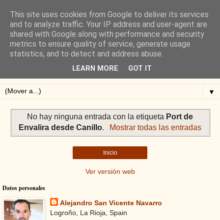
This site uses cookies from Google to deliver its services
Blog de Alejandro San
and to analyze traffic. Your IP address and user-agent are
shared with Google along with performance and security
Vicente
metrics to ensure quality of service, generate usage
statistics, and to detect and address abuse.
Blog sobre ciclismo: perfiles y altimetrías.
LEARN MORE
GOT IT
▼
No hay ninguna entrada con la etiqueta
Port de
Envalira desde Canillo
.
Mostrar todas las entradas
Inicio
Ver versión web
Datos personales
Alejandro San Vicente Navarro
Logroño, La Rioja, Spain