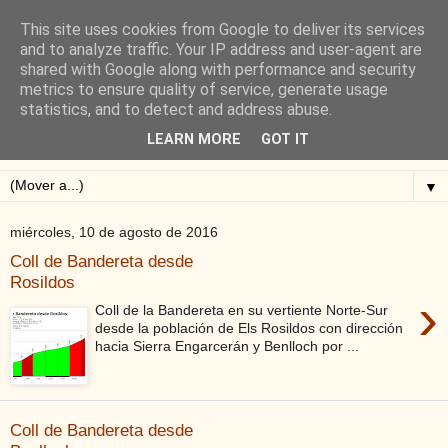
This site uses cookies from Google to deliver its services
Blog de Alejandro San
and to analyze traffic. Your IP address and user-agent are
shared with Google along with performance and security
Vicente
metrics to ensure quality of service, generate usage
statistics, and to detect and address abuse.
Blog sobre ciclismo: perfiles y altimetrías.
LEARN MORE
GOT IT
▼
miércoles, 10 de agosto de 2016
Coll de Bandereta desde
Rosildos
›
Coll de la Bandereta en su vertiente Norte-Sur
desde la población de Els Rosildos con dirección
hacia Sierra Engarcerán y Benlloch por ...
Coll de Bandereta desde