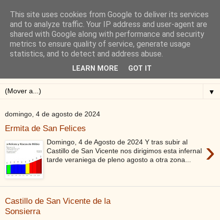
This site uses cookies from Google to deliver its services
Blog de Alejandro San
and to analyze traffic. Your IP address and user-agent are
shared with Google along with performance and security
Vicente
metrics to ensure quality of service, generate usage
statistics, and to detect and address abuse.
Blog sobre ciclismo: perfiles y altimetrías.
LEARN MORE
GOT IT
▼
domingo, 4 de agosto de 2024
Ermita de San Felices
›
Domingo, 4 de Agosto de 2024 Y tras subir al
Castillo de San Vicente nos dirigimos esta infernal
tarde veraniega de pleno agosto a otra zona...
Castillo de San Vicente de la
Sonsierra