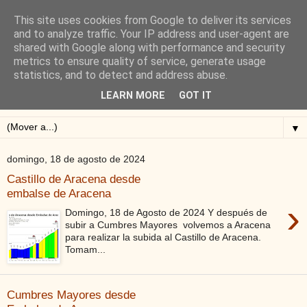
This site uses cookies from Google to deliver its services
Blog de Alejandro San
and to analyze traffic. Your IP address and user-agent are
shared with Google along with performance and security
Vicente
metrics to ensure quality of service, generate usage
statistics, and to detect and address abuse.
Blog sobre ciclismo: perfiles y altimetrías.
LEARN MORE
GOT IT
▼
domingo, 18 de agosto de 2024
Castillo de Aracena desde
embalse de Aracena
›
Domingo, 18 de Agosto de 2024 Y después de
subir a Cumbres Mayores volvemos a Aracena
para realizar la subida al Castillo de Aracena.
Tomam...
Cumbres Mayores desde