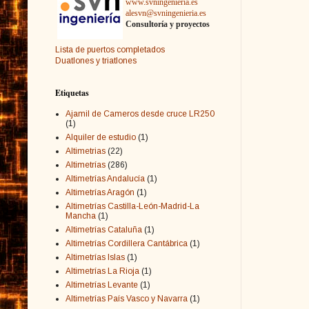
www.svningenieria.es
alesvn@svningenieria.es
Consultoría y proyectos
Lista de puertos completados
Duatlones y triatlones
Etiquetas
Ajamil de Cameros desde cruce LR250
(1)
Alquiler de estudio
(1)
Altimetrias
(22)
Altimetrías
(286)
Altimetrías Andalucía
(1)
Altimetrías Aragón
(1)
Altimetrías Castilla-León-Madrid-La
Mancha
(1)
Altimetrías Cataluña
(1)
Altimetrías Cordillera Cantábrica
(1)
Altimetrías Islas
(1)
Altimetrías La Rioja
(1)
Altimetrías Levante
(1)
Altimetrías País Vasco y Navarra
(1)