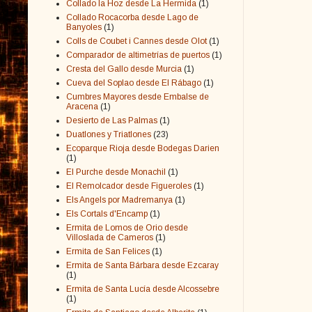
Collado la Hoz desde La Hermida
(1)
Collado Rocacorba desde Lago de
Banyoles
(1)
Colls de Coubet i Cannes desde Olot
(1)
Comparador de altimetrías de puertos
(1)
Cresta del Gallo desde Murcia
(1)
Cueva del Soplao desde El Rábago
(1)
Cumbres Mayores desde Embalse de
Aracena
(1)
Desierto de Las Palmas
(1)
Duatlones y Triatlones
(23)
Ecoparque Rioja desde Bodegas Darien
(1)
El Purche desde Monachil
(1)
El Remolcador desde Figueroles
(1)
Els Angels por Madremanya
(1)
Els Cortals d'Encamp
(1)
Ermita de Lomos de Orio desde
Villoslada de Cameros
(1)
Ermita de San Felices
(1)
Ermita de Santa Bárbara desde Ezcaray
(1)
Ermita de Santa Lucía desde Alcossebre
(1)