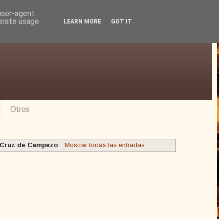
 user-agent
nerate usage
LEARN MORE
GOT IT
Otros
 Cruz de Campezo
.
Mostrar todas las entradas