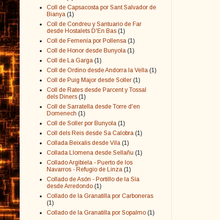
Coll de Capsacosta por Sant Salvador de
Bianya
(1)
Coll de Condreu y Santuario de Far
desde Hostalets D'En Bas
(1)
Coll de Femenía por Pollensa
(1)
Coll de Honor desde Bunyola
(1)
Coll de La Garga
(1)
Coll de Ordino desde Andorra la Vella
(1)
Coll de Puig Major desde Soller
(1)
Coll de Rates desde Parcent y Tossal
dels Diners
(1)
Coll de Sarratella desde Torre d'en
Domenech
(1)
Coll de Soller por Bunyola
(1)
Coll dels Reis desde Sa Calobra
(1)
Collada Beixalis desde Vila
(1)
Collada Llomena desde Sellañu
(1)
Collado Argibiela - Puerto de los
Navarros - Refugio de Linza
(1)
Collado de Asón - Portillo de la Sía
desde Arredondo
(1)
Collado de la Granatilla por Carboneras
(1)
Collado de la Granatilla por Sopalmo
(1)