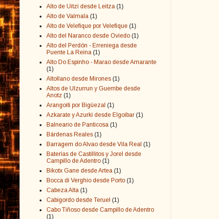
Alto de Uitzi desde Leitza
(1)
Alto de Valmala
(1)
Alto de Velefique por Velefique
(1)
Alto del Naranco desde Oviedo
(1)
Alto del Perdón - Erreniega desde
Puente La Reina
(1)
Alto Do Espinho - Marao desde Amarante
(1)
Altollano desde Mirones
(1)
Altos de Ulzurrun y Guembe desde
Anotz
(1)
Arangoiti por Bigüezal
(1)
Azkarate y Azurki desde Elgoibar
(1)
Balneario de Panticosa
(1)
Bárdenas Reales
(1)
Barragem do Alvao desde Vila Real
(1)
Baterías de Castillitos y Jorel desde
Campillo de Adentro
(1)
Bikotx Gane desde Artea
(1)
Bocca di Verghio desde Porto
(1)
Cabeza Alta
(1)
Cabigordo desde Teruel
(1)
Cabo Tiñoso desde Campillo de Adentro
(1)