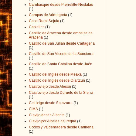
Cambasque desde Pierrefitte-Nestalas
(1)
Campas de Arimegorta
(1)
Casa Rural Sojula
(1)
Casielles
(1)
Castillo de Aracena desde embalse de
Aracena
(1)
Castillo de San Julián desde Cartagena
(1)
Castillo de San Vicente de la Sonsierra
(1)
Castillo de Santa Catalina desde Jaén
(1)
Castillo del Inglés desde Meaka
(1)
Castillo del Inglés desde Oiartzun
(1)
Castroviejo desde Alesón
(1)
Castroviejo desde Duruelo de la Sierra
(1)
Cellórigo desde Sajazarra
(1)
CIMA
(1)
Clavijo desde Alberite
(1)
Clavijo por Albelda de Iregua
(1)
Codos y Valdemadera desde Cariñena
(1)