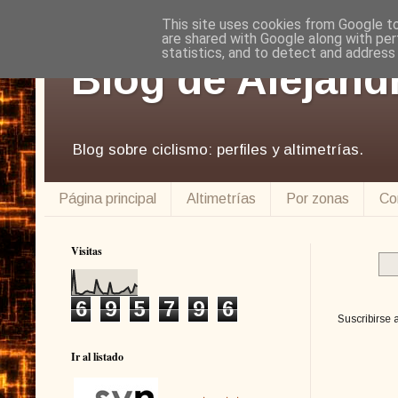
This site uses cookies from Google to 
are shared with Google along with per
statistics, and to detect and address
Blog de Alejand
Blog sobre ciclismo: perfiles y altimetrías.
Página principal
Altimetrías
Por zonas
Co
Visitas
6
9
5
7
9
6
Suscribirse 
Ir al listado