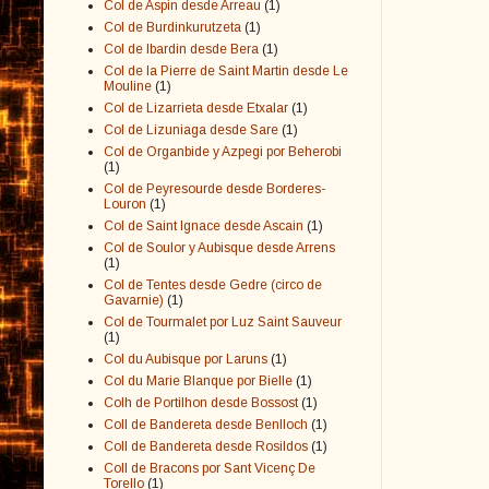
Col de Aspin desde Arreau
(1)
Col de Burdinkurutzeta
(1)
Col de Ibardin desde Bera
(1)
Col de la Pierre de Saint Martin desde Le
Mouline
(1)
Col de Lizarrieta desde Etxalar
(1)
Col de Lizuniaga desde Sare
(1)
Col de Organbide y Azpegi por Beherobi
(1)
Col de Peyresourde desde Borderes-
Louron
(1)
Col de Saint Ignace desde Ascain
(1)
Col de Soulor y Aubisque desde Arrens
(1)
Col de Tentes desde Gedre (circo de
Gavarnie)
(1)
Col de Tourmalet por Luz Saint Sauveur
(1)
Col du Aubisque por Laruns
(1)
Col du Marie Blanque por Bielle
(1)
Colh de Portilhon desde Bossost
(1)
Coll de Bandereta desde Benlloch
(1)
Coll de Bandereta desde Rosildos
(1)
Coll de Bracons por Sant Vicenç De
Torello
(1)