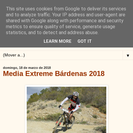
This site uses cookies from Google to deliver its services
Blog de Alejandro San
and to analyze traffic. Your IP address and user-agent are
shared with Google along with performance and security
Vicente
metrics to ensure quality of service, generate usage
statistics, and to detect and address abuse.
Blog sobre ciclismo: perfiles y altimetrías.
LEARN MORE
GOT IT
▼
domingo, 18 de marzo de 2018
Media Extreme Bárdenas 2018