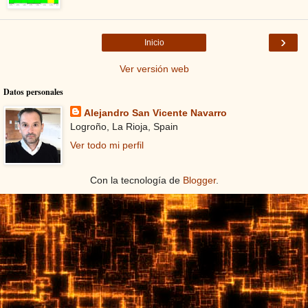
›
Inicio
Ver versión web
Datos personales
Alejandro San Vicente Navarro
Logroño, La Rioja, Spain
Ver todo mi perfil
Con la tecnología de
Blogger
.