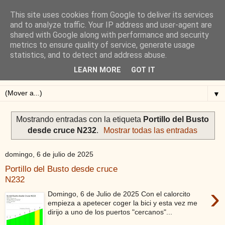
This site uses cookies from Google to deliver its services
Blog de Alejandro San
and to analyze traffic. Your IP address and user-agent are
shared with Google along with performance and security
Vicente
metrics to ensure quality of service, generate usage
statistics, and to detect and address abuse.
Blog sobre ciclismo: perfiles y altimetrías.
LEARN MORE
GOT IT
▼
Mostrando entradas con la etiqueta
Portillo del Busto
desde cruce N232
.
Mostrar todas las entradas
domingo, 6 de julio de 2025
Portillo del Busto desde cruce
N232
›
Domingo, 6 de Julio de 2025 Con el calorcito
empieza a apetecer coger la bici y esta vez me
dirijo a uno de los puertos "cercanos"...