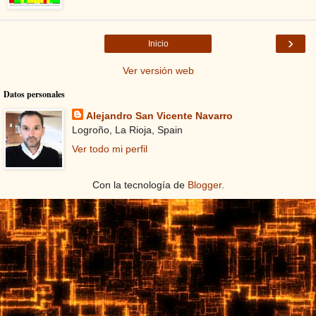
›
Inicio
Ver versión web
Datos personales
Alejandro San Vicente Navarro
Logroño, La Rioja, Spain
Ver todo mi perfil
Con la tecnología de
Blogger
.