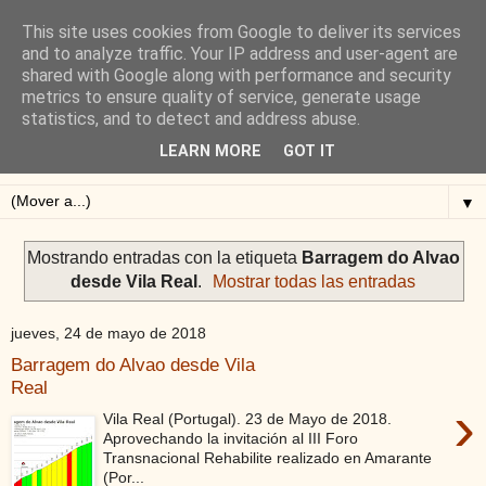
This site uses cookies from Google to deliver its services
Blog de Alejandro San
and to analyze traffic. Your IP address and user-agent are
shared with Google along with performance and security
Vicente
metrics to ensure quality of service, generate usage
statistics, and to detect and address abuse.
Blog sobre ciclismo: perfiles y altimetrías.
LEARN MORE
GOT IT
▼
Mostrando entradas con la etiqueta
Barragem do Alvao
desde Vila Real
.
Mostrar todas las entradas
jueves, 24 de mayo de 2018
Barragem do Alvao desde Vila
Real
›
Vila Real (Portugal). 23 de Mayo de 2018.
Aprovechando la invitación al III Foro
Transnacional Rehabilite realizado en Amarante
(Por...