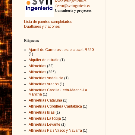
www.svningenieria.es
alesvn@svningenieria.es
Consultoría y proyectos
Lista de puertos completados
Duatlones y triatlones
Etiquetas
Ajamil de Cameros desde cruce LR250
(1)
Alquiler de estudio
(1)
Altimetrias
(22)
Altimetrías
(286)
Altimetrías Andalucía
(1)
Altimetrías Aragón
(1)
Altimetrías Castilla-León-Madrid-La
Mancha
(1)
Altimetrías Cataluña
(1)
Altimetrías Cordillera Cantábrica
(1)
Altimetrías Islas
(1)
Altimetrías La Rioja
(1)
Altimetrías Levante
(1)
Altimetrías País Vasco y Navarra
(1)