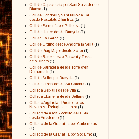
Coll de Capsacosta por Sant Salvador de
Bianya
(1)
Coll de Condreu y Santuario de Far
desde Hostalets D'En Bas
(1)
Coll de Femenía por Pollensa
(1)
Coll de Honor desde Bunyola
(1)
Coll de La Garga
(1)
Coll de Ordino desde Andorra la Vella
(1)
Coll de Puig Major desde Soller
(1)
Coll de Rates desde Parcent y Tossal
dels Diners
(1)
Coll de Sarratella desde Torre d'en
Domenech
(1)
Coll de Soller por Bunyola
(1)
Coll dels Reis desde Sa Calobra
(1)
Collada Beixalis desde Vila
(1)
Collada Llomena desde Sellañu
(1)
Collado Argibiela - Puerto de los
Navarros - Refugio de Linza
(1)
Collado de Asón - Portillo de la Sía
desde Arredondo
(1)
Collado de la Granatilla por Carboneras
(1)
Collado de la Granatilla por Sopalmo
(1)