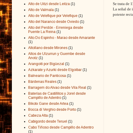
Se trata de 
Alto de Uitzi desde Leitza
(1)
La señal de 
Alto de Valmala
(1)
potente recta
Alto de Velefique por Velefique
(1)
Alto del Naranco desde Oviedo
(1)
Alto del Perdón - Erreniega desde
Puente La Reina
(1)
Alto Do Espinho - Marao desde Amarante
(1)
Altollano desde Mirones
(1)
Altos de Ulzurrun y Guembe desde
Anotz
(1)
Arangoiti por Bigüezal
(1)
Azkarate y Azurki desde Elgoibar
(1)
Balneario de Panticosa
(1)
Bárdenas Reales
(1)
Barragem do Alvao desde Vila Real
(1)
Baterías de Castillitos y Jorel desde
Campillo de Adentro
(1)
Bikotx Gane desde Artea
(1)
Bocca di Verghio desde Porto
(1)
Cabeza Alta
(1)
Cabigordo desde Teruel
(1)
Cabo Tiñoso desde Campillo de Adentro
(1)