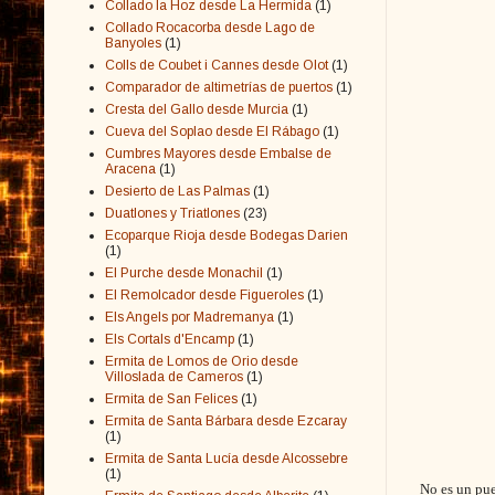
Collado la Hoz desde La Hermida
(1)
Collado Rocacorba desde Lago de
Banyoles
(1)
Colls de Coubet i Cannes desde Olot
(1)
Comparador de altimetrías de puertos
(1)
Cresta del Gallo desde Murcia
(1)
Cueva del Soplao desde El Rábago
(1)
Cumbres Mayores desde Embalse de
Aracena
(1)
Desierto de Las Palmas
(1)
Duatlones y Triatlones
(23)
Ecoparque Rioja desde Bodegas Darien
(1)
El Purche desde Monachil
(1)
El Remolcador desde Figueroles
(1)
Els Angels por Madremanya
(1)
Els Cortals d'Encamp
(1)
Ermita de Lomos de Orio desde
Villoslada de Cameros
(1)
Ermita de San Felices
(1)
Ermita de Santa Bárbara desde Ezcaray
(1)
Ermita de Santa Lucía desde Alcossebre
(1)
No es un pue