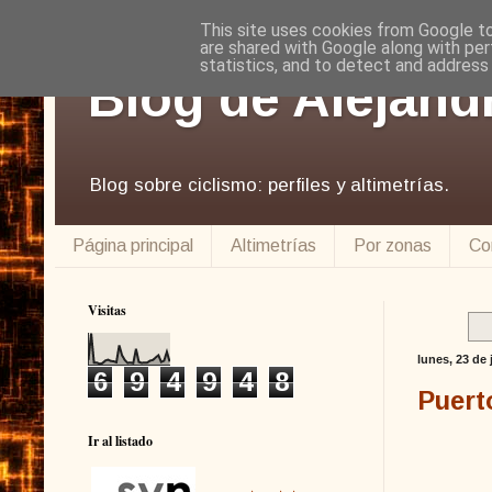
This site uses cookies from Google to 
are shared with Google along with per
statistics, and to detect and address
Blog de Alejand
Blog sobre ciclismo: perfiles y altimetrías.
Página principal
Altimetrías
Por zonas
Co
Visitas
lunes, 23 de 
6
9
4
9
4
8
Puert
Ir al listado