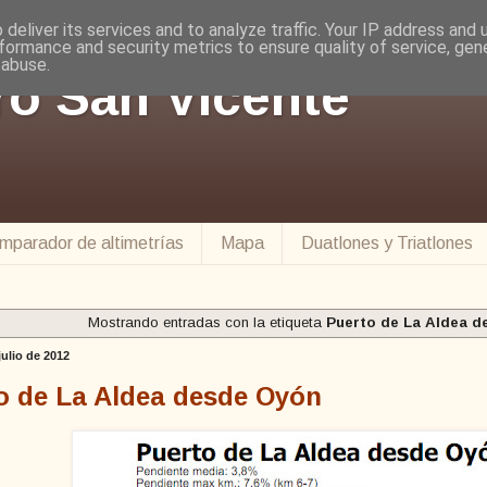
deliver its services and to analyze traffic. Your IP address and
formance and security metrics to ensure quality of service, ge
 abuse.
ro San Vicente
mparador de altimetrías
Mapa
Duatlones y Triatlones
Mostrando entradas con la etiqueta
Puerto de La Aldea d
julio de 2012
o de La Aldea desde Oyón