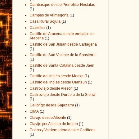
Cambasque desde Pierrefitte-Nestalas
(1)
Campas de Arimegorta
(1)
Casa Rural Sojula
(1)
Casielles
(1)
Castillo de Aracena desde embalse de
Aracena
(1)
Castillo de San Julián desde Cartagena
(1)
Castillo de San Vicente de la Sonsierra
(1)
Castillo de Santa Catalina desde Jaén
(1)
Castillo del Inglés desde Meaka
(1)
Castillo del Inglés desde Oiartzun
(1)
Castroviejo desde Alesón
(1)
Castroviejo desde Duruelo de la Sierra
(1)
Cellórigo desde Sajazarra
(1)
CIMA
(1)
Clavijo desde Alberite
(1)
Clavijo por Albelda de Iregua
(1)
Codos y Valdemadera desde Cariñena
(1)