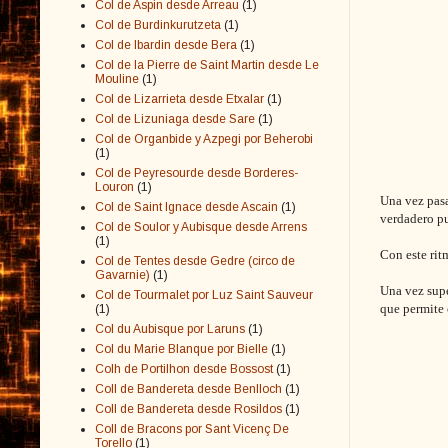
Col de Aspin desde Arreau
(1)
Col de Burdinkurutzeta
(1)
Col de Ibardin desde Bera
(1)
Col de la Pierre de Saint Martin desde Le
Mouline
(1)
Col de Lizarrieta desde Etxalar
(1)
Col de Lizuniaga desde Sare
(1)
Col de Organbide y Azpegi por Beherobi
(1)
Col de Peyresourde desde Borderes-
Louron
(1)
Una vez pas
Col de Saint Ignace desde Ascain
(1)
verdadero pu
Col de Soulor y Aubisque desde Arrens
(1)
Con este rit
Col de Tentes desde Gedre (circo de
Gavarnie)
(1)
Una vez supe
Col de Tourmalet por Luz Saint Sauveur
que permite 
(1)
Col du Aubisque por Laruns
(1)
Col du Marie Blanque por Bielle
(1)
Colh de Portilhon desde Bossost
(1)
Coll de Bandereta desde Benlloch
(1)
Coll de Bandereta desde Rosildos
(1)
Coll de Bracons por Sant Vicenç De
Torello
(1)