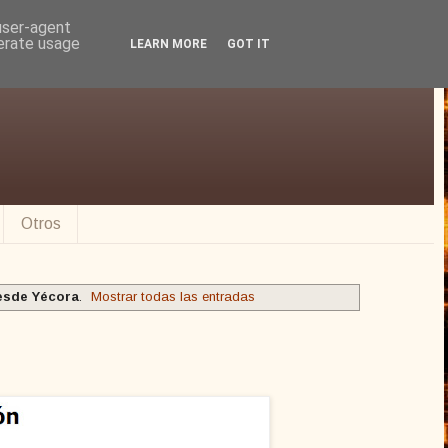
 user-agent
nerate usage
LEARN MORE
GOT IT
Otros
esde Yécora
.
Mostrar todas las entradas