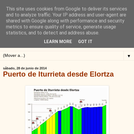
This site uses cookies from Google to deliver its services
Blog de Alejandro San
and to analyze traffic. Your IP address and user-agent are
shared with Google along with performance and security
Vicente
metrics to ensure quality of service, generate usage
statistics, and to detect and address abuse.
Blog sobre ciclismo: perfiles y altimetrías.
LEARN MORE
GOT IT
▼
sábado, 28 de junio de 2014
Puerto de Iturrieta desde Elortza