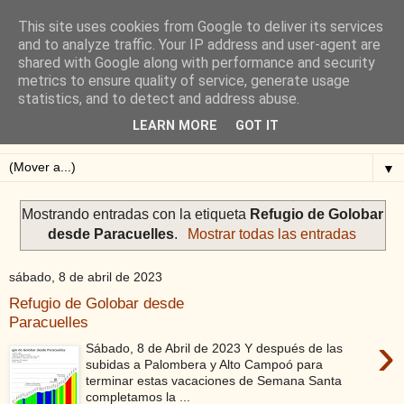
This site uses cookies from Google to deliver its services
Blog de Alejandro San
and to analyze traffic. Your IP address and user-agent are
shared with Google along with performance and security
Vicente
metrics to ensure quality of service, generate usage
statistics, and to detect and address abuse.
Blog sobre ciclismo: perfiles y altimetrías.
LEARN MORE
GOT IT
▼
Mostrando entradas con la etiqueta
Refugio de Golobar
desde Paracuelles
.
Mostrar todas las entradas
sábado, 8 de abril de 2023
Refugio de Golobar desde
Paracuelles
›
Sábado, 8 de Abril de 2023 Y después de las
subidas a Palombera y Alto Campoó para
terminar estas vacaciones de Semana Santa
completamos la ...