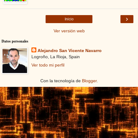
›
Inicio
Ver versión web
Datos personales
Alejandro San Vicente Navarro
Logroño, La Rioja, Spain
Ver todo mi perfil
Con la tecnología de
Blogger
.