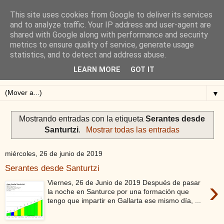
This site uses cookies from Google to deliver its services
Blog de Alejandro San
and to analyze traffic. Your IP address and user-agent are
shared with Google along with performance and security
Vicente
metrics to ensure quality of service, generate usage
statistics, and to detect and address abuse.
Blog sobre ciclismo: perfiles y altimetrías.
LEARN MORE
GOT IT
▼
Mostrando entradas con la etiqueta
Serantes desde
Santurtzi
.
Mostrar todas las entradas
miércoles, 26 de junio de 2019
Serantes desde Santurtzi
›
Viernes, 26 de Junio de 2019 Después de pasar
la noche en Santurce por una formación que
tengo que impartir en Gallarta ese mismo día, ...