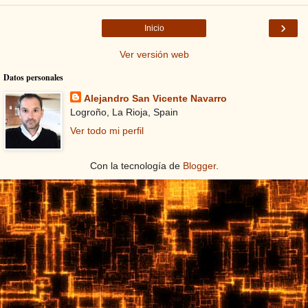
›
Inicio
Ver versión web
Datos personales
Alejandro San Vicente Navarro
Logroño, La Rioja, Spain
Ver todo mi perfil
Con la tecnología de
Blogger
.