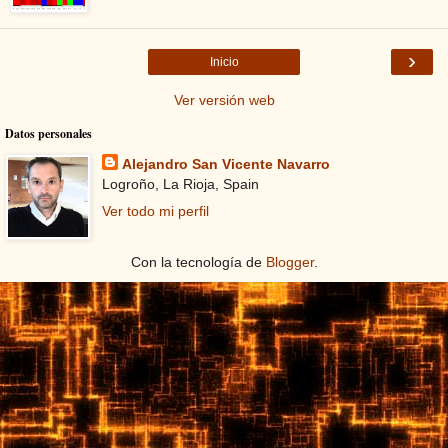
›
Inicio
Ver versión web
Datos personales
Alejandro San Vicente Navarro
Logroño, La Rioja, Spain
Ver todo mi perfil
Con la tecnología de
Blogger
.