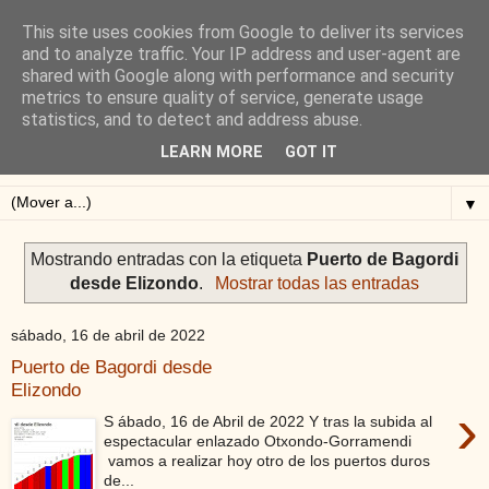
This site uses cookies from Google to deliver its services
Blog de Alejandro San
and to analyze traffic. Your IP address and user-agent are
shared with Google along with performance and security
Vicente
metrics to ensure quality of service, generate usage
statistics, and to detect and address abuse.
Blog sobre ciclismo: perfiles y altimetrías.
LEARN MORE
GOT IT
▼
Mostrando entradas con la etiqueta
Puerto de Bagordi
desde Elizondo
.
Mostrar todas las entradas
sábado, 16 de abril de 2022
Puerto de Bagordi desde
Elizondo
›
S ábado, 16 de Abril de 2022 Y tras la subida al
espectacular enlazado Otxondo-Gorramendi
vamos a realizar hoy otro de los puertos duros
de...