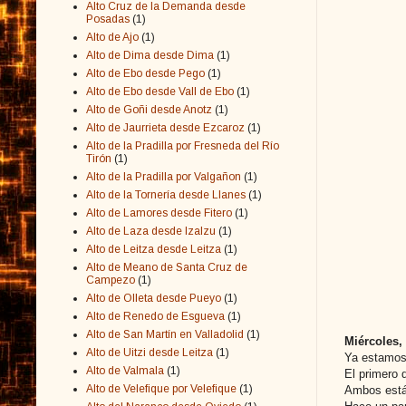
Alto Cruz de la Demanda desde
Posadas
(1)
Alto de Ajo
(1)
Alto de Dima desde Dima
(1)
Alto de Ebo desde Pego
(1)
Alto de Ebo desde Vall de Ebo
(1)
Alto de Goñi desde Anotz
(1)
Alto de Jaurrieta desde Ezcaroz
(1)
Alto de la Pradilla por Fresneda del Río
Tirón
(1)
Alto de la Pradilla por Valgañon
(1)
Alto de la Tornería desde Llanes
(1)
Alto de Lamores desde Fitero
(1)
Alto de Laza desde Izalzu
(1)
Alto de Leitza desde Leitza
(1)
Alto de Meano de Santa Cruz de
Campezo
(1)
Alto de Olleta desde Pueyo
(1)
Alto de Renedo de Esgueva
(1)
Alto de San Martín en Valladolid
(1)
Miércoles,
Alto de Uitzi desde Leitza
(1)
Ya estamos 
Alto de Valmala
(1)
El primero 
Alto de Velefique por Velefique
(1)
Ambos está