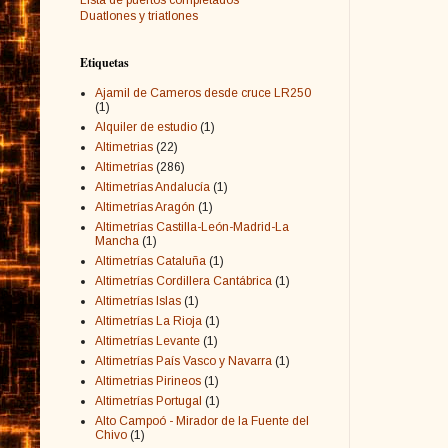
Duatlones y triatlones
Etiquetas
Ajamil de Cameros desde cruce LR250
(1)
Alquiler de estudio
(1)
Altimetrias
(22)
Altimetrías
(286)
Altimetrías Andalucía
(1)
Altimetrías Aragón
(1)
Altimetrías Castilla-León-Madrid-La
Mancha
(1)
Altimetrías Cataluña
(1)
Altimetrías Cordillera Cantábrica
(1)
Altimetrías Islas
(1)
Altimetrías La Rioja
(1)
Altimetrías Levante
(1)
Altimetrías País Vasco y Navarra
(1)
Altimetrias Pirineos
(1)
Altimetrías Portugal
(1)
Alto Campoó - Mirador de la Fuente del
Chivo
(1)