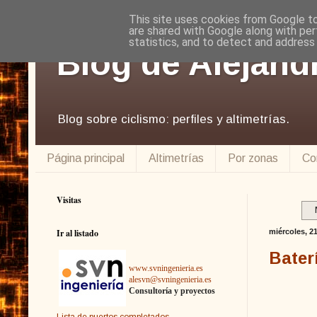
This site uses cookies from Google to 
are shared with Google along with per
statistics, and to detect and address
Blog de Alejand
Blog sobre ciclismo: perfiles y altimetrías.
Página principal
Altimetrías
Por zonas
Co
Visitas
Ir al listado
miércoles, 2
Bater
www.svningenieria.es
alesvn@svningenieria.es
Consultoría y proyectos
Lista de puertos completados