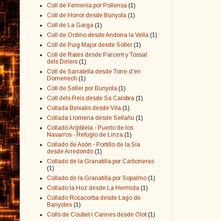
Coll de Femenía por Pollensa
(1)
Coll de Honor desde Bunyola
(1)
Coll de La Garga
(1)
Coll de Ordino desde Andorra la Vella
(1)
Coll de Puig Major desde Soller
(1)
Coll de Rates desde Parcent y Tossal
dels Diners
(1)
Coll de Sarratella desde Torre d'en
Domenech
(1)
Coll de Soller por Bunyola
(1)
Coll dels Reis desde Sa Calobra
(1)
Collada Beixalis desde Vila
(1)
Collada Llomena desde Sellañu
(1)
Collado Argibiela - Puerto de los
Navarros - Refugio de Linza
(1)
Collado de Asón - Portillo de la Sía
desde Arredondo
(1)
Collado de la Granatilla por Carboneras
(1)
Collado de la Granatilla por Sopalmo
(1)
Collado la Hoz desde La Hermida
(1)
Collado Rocacorba desde Lago de
Banyoles
(1)
Colls de Coubet i Cannes desde Olot
(1)