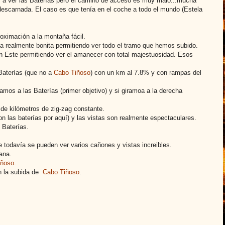
ir a ver las Baterías pero el camino de acceso es muy malo...mucha
 descarnada. El caso es que tenía en el coche a todo el mundo (Estela
roximación a la montaña fácil.
a realmente bonita permitiendo ver todo el tramo que hemos subido.
n Este permitiendo ver el amanecer con total majestuosidad. Esos
 Baterías (que no a
Cabo Tiñoso
) con un km al 7.8% y con rampas del
mos a las Baterías (primer objetivo) y si giramoa a la derecha
de kilómetros de zig-zag constante.
 las baterías por aquí) y las vistas son realmente espectaculares.
 Baterías.
 todavía se pueden ver varios cañones y vistas increibles.
ana.
iñoso
.
on la subida de
Cabo Tiñoso
.