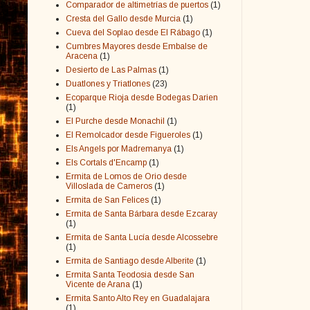
Comparador de altimetrías de puertos
(1)
Cresta del Gallo desde Murcia
(1)
Cueva del Soplao desde El Rábago
(1)
Cumbres Mayores desde Embalse de
Aracena
(1)
Desierto de Las Palmas
(1)
Duatlones y Triatlones
(23)
Ecoparque Rioja desde Bodegas Darien
(1)
El Purche desde Monachil
(1)
El Remolcador desde Figueroles
(1)
Els Angels por Madremanya
(1)
Els Cortals d'Encamp
(1)
Ermita de Lomos de Orio desde
Villoslada de Cameros
(1)
Ermita de San Felices
(1)
Ermita de Santa Bárbara desde Ezcaray
(1)
Ermita de Santa Lucía desde Alcossebre
(1)
Ermita de Santiago desde Alberite
(1)
Ermita Santa Teodosia desde San
Vicente de Arana
(1)
Ermita Santo Alto Rey en Guadalajara
(1)