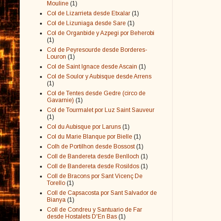
Mouline
(1)
Col de Lizarrieta desde Etxalar
(1)
Col de Lizuniaga desde Sare
(1)
Col de Organbide y Azpegi por Beherobi
(1)
Col de Peyresourde desde Borderes-
Louron
(1)
Col de Saint Ignace desde Ascain
(1)
Col de Soulor y Aubisque desde Arrens
(1)
Col de Tentes desde Gedre (circo de
Gavarnie)
(1)
Col de Tourmalet por Luz Saint Sauveur
(1)
Col du Aubisque por Laruns
(1)
Col du Marie Blanque por Bielle
(1)
Colh de Portilhon desde Bossost
(1)
Coll de Bandereta desde Benlloch
(1)
Coll de Bandereta desde Rosildos
(1)
Coll de Bracons por Sant Vicenç De
Torello
(1)
Coll de Capsacosta por Sant Salvador de
Bianya
(1)
Coll de Condreu y Santuario de Far
desde Hostalets D'En Bas
(1)