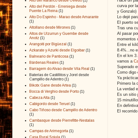
Hace un par
Alto del Naranco desde Oviedo
(1)
curva por l
Alto del Perdón - Erreniega desde
Puente La Reina
(1)
y Gonzalo)
Lo dejé par
Alto Do Espinho - Marao desde Amarante
(1)
El puerto s
Altollano desde Mirones
(1)
Tras una cu
Al pasar po
Altos de Ulzurrun y Guembe desde
Anotz
(1)
momentos de
Arangoiti por Bigüezal
(1)
Entre el ki
8.4%...no e
Azkarate y Azurki desde Elgoibar
(1)
En el km 3.
Balneario de Panticosa
(1)
vamos a
Ca
Bárdenas Reales
(1)
Superado es
Barragem do Alvao desde Vila Real
(1)
Como digo e
Baterías de Castillitos y Jorel desde
Ya práctica
Campillo de Adentro
(1)
Primero la 
Bikotx Gane desde Artea
(1)
La verdad e
Bocca di Verghio desde Porto
(1)
Es un sitio
Cabeza Alta
(1)
15 minutill
Cabigordo desde Teruel
(1)
En defintiv
Cabo Tiñoso desde Campillo de Adentro
El recorrid
(1)
Cambasque desde Pierrefitte-Nestalas
(1)
Campas de Arimegorta
(1)
Casa Rural Sojula
(1)