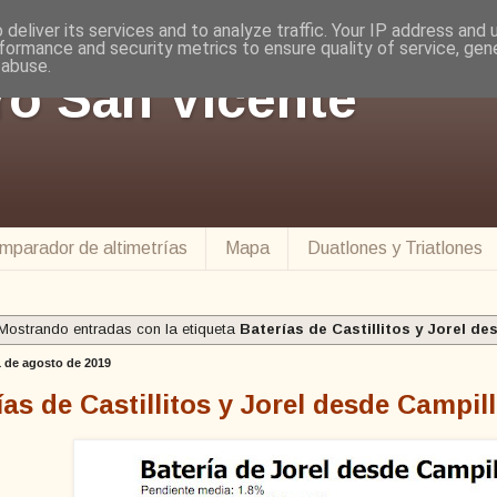
deliver its services and to analyze traffic. Your IP address and
formance and security metrics to ensure quality of service, ge
 abuse.
ro San Vicente
mparador de altimetrías
Mapa
Duatlones y Triatlones
Mostrando entradas con la etiqueta
Baterías de Castillitos y Jorel d
1 de agosto de 2019
ías de Castillitos y Jorel desde Campil