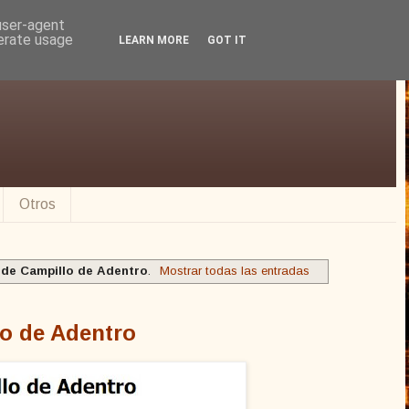
 user-agent
nerate usage
LEARN MORE
GOT IT
Otros
esde Campillo de Adentro
.
Mostrar todas las entradas
lo de Adentro