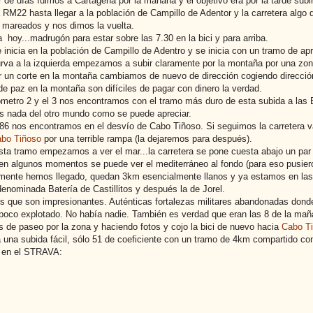
 de días fuimos a Cartagena por la mañana y el objetivo era por la tarde sub
a RM22 hasta llegar a la población de Campillo de Adentor y la carretera algo
 mareados y nos dimos la vuelta.
a hoy...madrugón para estar sobre las 7.30 en la bici y para arriba.
e inicia en la población de Campillo de Adentro y se inicia con un tramo de ap
rva a la izquierda empezamos a subir claramente por la montaña por una zon
r un corte en la montaña cambiamos de nuevo de dirección cogiendo direcció
 paz en la montaña son difíciles de pagar con dinero la verdad.
lómetro 2 y el 3 nos encontramos con el tramo más duro de esta subida a las
s nada del otro mundo como se puede apreciar.
86 nos encontramos en el desvío de Cabo Tiñoso. Si seguimos la carretera va
bo Tiñoso
por una terrible rampa (la dejaremos para después).
ta tramo empezamos a ver el mar...la carretera se pone cuesta abajo un par 
n algunos momentos se puede ver el mediterráneo al fondo (para eso pusieron
mente hemos llegado, quedan 3km esencialmente llanos y ya estamos en las
denominada Batería de Castillitos y después la de Jorel.
s que son impresionantes. Auténticas fortalezas militares abandonadas donde
 poco explotado. No había nadie. También es verdad que eran las 8 de la mañ
os de paseo por la zona y haciendo fotos y cojo la bici de nuevo hacia
Cabo T
a una subida fácil, sólo 51 de coeficiente con un tramo de 4km compartido c
o en el STRAVA: