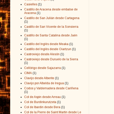
Casielles
(1)
Castillo de Aracena desde embalse de
Aracena
(1)
Castillo de San Julián desde Cartagena
(1)
Castillo de San Vicente de la Sonsierra
(1)
Castillo de Santa Catalina desde Jaén
(1)
Castillo del Inglés desde Meaka
(1)
Castillo del Inglés desde Oiartzun
(1)
Castroviejo desde Alesón
(1)
Castroviejo desde Duruelo de la Sierra
(1)
Cellórigo desde Sajazarra
(1)
CIMA
(1)
Clavijo desde Alberite
(1)
Clavijo por Albelda de Iregua
(1)
Codos y Valdemadera desde Cariñena
(1)
Col de Aspin desde Arreau
(1)
Col de Burdinkurutzeta
(1)
Col de Ibardin desde Bera
(1)
Col de la Pierre de Saint Martin desde Le