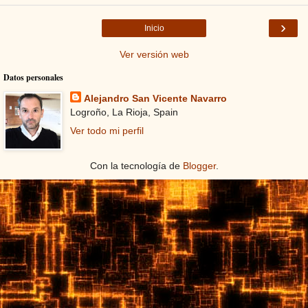
›
Inicio
Ver versión web
Datos personales
Alejandro San Vicente Navarro
Logroño, La Rioja, Spain
Ver todo mi perfil
Con la tecnología de
Blogger
.