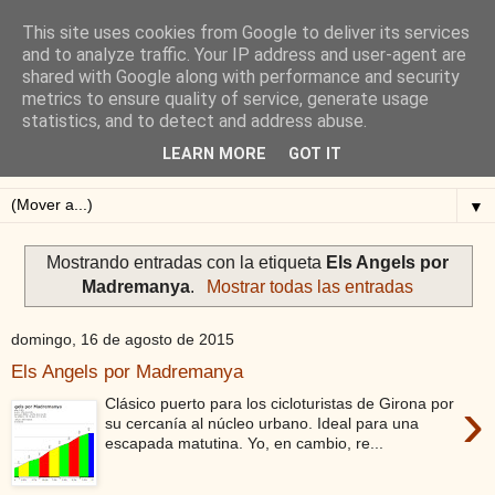
This site uses cookies from Google to deliver its services
Blog de Alejandro San
and to analyze traffic. Your IP address and user-agent are
shared with Google along with performance and security
Vicente
metrics to ensure quality of service, generate usage
statistics, and to detect and address abuse.
Blog sobre ciclismo: perfiles y altimetrías.
LEARN MORE
GOT IT
▼
Mostrando entradas con la etiqueta
Els Angels por
Madremanya
.
Mostrar todas las entradas
domingo, 16 de agosto de 2015
Els Angels por Madremanya
›
Clásico puerto para los cicloturistas de Girona por
su cercanía al núcleo urbano. Ideal para una
escapada matutina. Yo, en cambio, re...