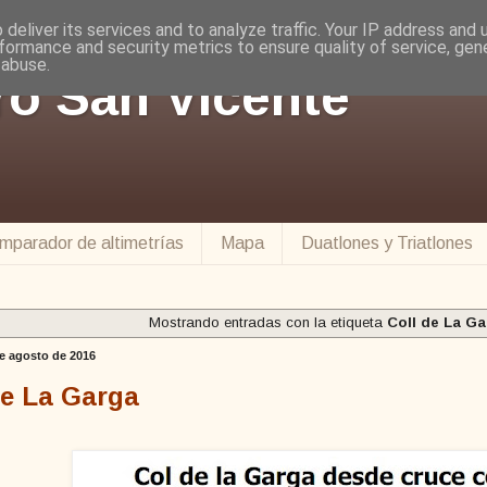
deliver its services and to analyze traffic. Your IP address and
formance and security metrics to ensure quality of service, ge
 abuse.
ro San Vicente
mparador de altimetrías
Mapa
Duatlones y Triatlones
Mostrando entradas con la etiqueta
Coll de La G
e agosto de 2016
de La Garga