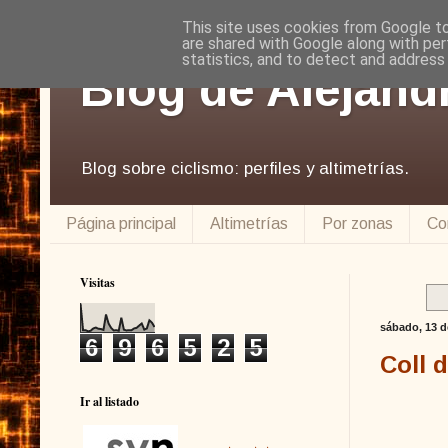
This site uses cookies from Google to 
are shared with Google along with per
statistics, and to detect and address
Blog de Alejand
Blog sobre ciclismo: perfiles y altimetrías.
Página principal
Altimetrías
Por zonas
Co
Visitas
sábado, 13 d
6
9
6
5
2
5
Coll 
Ir al listado