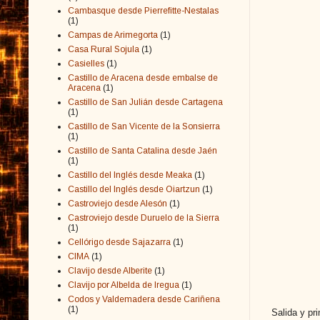
Cambasque desde Pierrefitte-Nestalas
(1)
Campas de Arimegorta
(1)
Casa Rural Sojula
(1)
Casielles
(1)
Castillo de Aracena desde embalse de
Aracena
(1)
Castillo de San Julián desde Cartagena
(1)
Castillo de San Vicente de la Sonsierra
(1)
Castillo de Santa Catalina desde Jaén
(1)
Castillo del Inglés desde Meaka
(1)
Castillo del Inglés desde Oiartzun
(1)
Castroviejo desde Alesón
(1)
Castroviejo desde Duruelo de la Sierra
(1)
Cellórigo desde Sajazarra
(1)
CIMA
(1)
Clavijo desde Alberite
(1)
Clavijo por Albelda de Iregua
(1)
Codos y Valdemadera desde Cariñena
(1)
Salida y pr