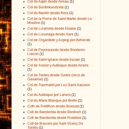
Col de Aspin desde Arreau
(1)
Col de Burdinkurutzeta
(1)
Col de Ibardin desde Bera
(1)
Col de la Pierre de Saint Martin desde Le
Mouline
(1)
Col de Lizarrieta desde Etxalar
(1)
Col de Lizuniaga desde Sare
(1)
Col de Organbide y Azpegi por Beherobi
(1)
Col de Peyresourde desde Borderes-
Louron
(1)
Col de Saint Ignace desde Ascain
(1)
Col de Soulor y Aubisque desde Arrens
(1)
Col de Tentes desde Gedre (circo de
Gavarnie)
(1)
Col de Tourmalet por Luz Saint Sauveur
(1)
Col du Aubisque por Laruns
(1)
Col du Marie Blanque por Bielle
(1)
Colh de Portilhon desde Bossost
(1)
Coll de Bandereta desde Benlloch
(1)
Coll de Bandereta desde Rosildos
(1)
Coll de Bracons por Sant Vicenç De
Torello
(1)