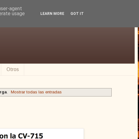
 user-agent
nerate usage
LEARN MORE
GOT IT
Otros
arga
.
Mostrar todas las entradas