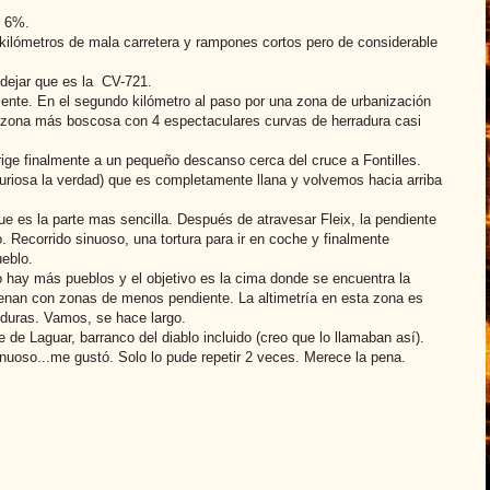
el 6%.
kilómetros de mala carretera y rampones cortos pero de considerable
 dejar que es la CV-721.
iente. En el segundo kilómetro al paso por una zona de urbanización
zona más boscosa con 4 espectaculares curvas de herradura casi
rige finalmente a un pequeño descanso cerca del cruce a Fontilles.
curiosa la verdad) que es completamente llana y volvemos hacia arriba
e es la parte mas sencilla. Después de atravesar Fleix, la pendiente
Recorrido sinuoso, una tortura para ir en coche y finalmente
ueblo.
 hay más pueblos y el objetivo es la cima donde se encuentra la
enan con zonas de menos pendiente. La altimetría en esta zona es
duras. Vamos, se hace largo.
 de Laguar, barranco del diablo incluido (creo que lo llamaban así).
inuoso...me gustó. Solo lo pude repetir 2 veces. Merece la pena.