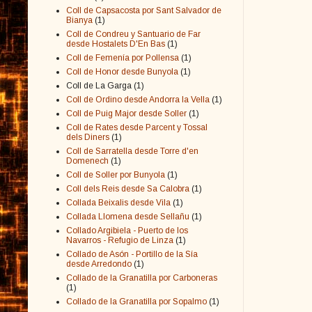
Coll de Capsacosta por Sant Salvador de
Bianya
(1)
Coll de Condreu y Santuario de Far
desde Hostalets D'En Bas
(1)
Coll de Femenía por Pollensa
(1)
Coll de Honor desde Bunyola
(1)
Coll de La Garga
(1)
Coll de Ordino desde Andorra la Vella
(1)
Coll de Puig Major desde Soller
(1)
Coll de Rates desde Parcent y Tossal
dels Diners
(1)
Coll de Sarratella desde Torre d'en
Domenech
(1)
Coll de Soller por Bunyola
(1)
Coll dels Reis desde Sa Calobra
(1)
Collada Beixalis desde Vila
(1)
Collada Llomena desde Sellañu
(1)
Collado Argibiela - Puerto de los
Navarros - Refugio de Linza
(1)
Collado de Asón - Portillo de la Sía
desde Arredondo
(1)
Collado de la Granatilla por Carboneras
(1)
Collado de la Granatilla por Sopalmo
(1)