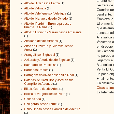
afrenta no 
Alto de Uitzi desde Leitza
(1)
Se trata de
Alto de Valmala
(1)
Grandes ram
Alto de Velefique por Velefique
(1)
pendiente.
Alto del Naranco desde Oviedo
(1)
Empieza la 
El primer k
Alto del Perdón - Erreniega desde
Puente La Reina
(1)
que dejamo
Alto Do Espinho - Marao desde Amarante
concatenad
(1)
A la salida
Altollano desde Mirones
(1)
Volvemos a 
Altos de Ulzurrun y Guembe desde
en direcció
Anotz
(1)
De Campell 
Arangoiti por Bigüezal
(1)
no parece a
Azkarate y Azurki desde Elgoibar
(1)
llegamos a 
A la salida
Balneario de Panticosa
(1)
Venta El Co
Bárdenas Reales
(1)
un poco en
Barragem do Alvao desde Vila Real
(1)
Finalmente,
Baterías de Castillitos y Jorel desde
En definiti
Campillo de Adentro
(1)
Otras altim
Bikotx Gane desde Artea
(1)
La telemetrí
Bocca di Verghio desde Porto
(1)
Cabeza Alta
(1)
Cabigordo desde Teruel
(1)
Cabo Tiñoso desde Campillo de Adentro
(1)