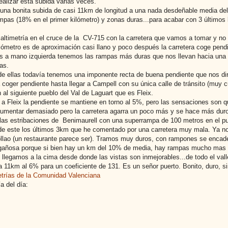
realizar esta subida varias veces.
 una bonita subida de casi 11km de longitud a una nada desdeñable media d
pas (18% en el primer kilómetro) y zonas duras...para acabar con 3 últimos 
altimetría en el cruce de la CV-715 con la carretera que vamos a tomar y no
ilómetro es de aproximación casi llano y poco después la carretera coge pend
s a mano izquierda tenemos las rampas más duras que nos llevan hacia una 
as.
 de ellas todavía tenemos una imponente recta de buena pendiente que nos di
coger pendiente hasta llegar a Campell con su única calle de tránsito (muy 
n al siguiente pueblo del Val de Laguart que es Fleix.
a Fleix la pendiente se mantiene en torno al 5%, pero las sensaciones son qu
umentar demasiado pero la carretera agarra un poco más y se hace más duro. 
las estribaciones de Benimaurell con una superrampa de 100 metros en el p
 de este los últimos 3km que he comentado por una carretera muy mala. Ya no
llao (un restaurante parece ser). Tramos muy duros, con rampones se encad
gañosa porque si bien hay un km del 10% de media, hay rampas mucho mas 
 llegamos a la cima desde donde las vistas son inmejorables...de todo el valle
va 11km al 6% para un coeficiente de 131. Es un señor puerto. Bonito, duro, s
etrías de la Comunidad Valenciana
a del día: