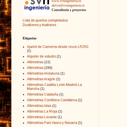
www.svningenieria.es
alesvn@svningenieria.es
Consultoría y proyectos
Lista de puertos completados
Duatlones y triatlones
Etiquetas
Ajamil de Cameros desde cruce LR250
(1)
Alquiler de estudio
(1)
Altimetrias
(22)
Altimetrías
(286)
Altimetrías Andalucía
(1)
Altimetrías Aragón
(1)
Altimetrías Castilla-León-Madrid-La
Mancha
(1)
Altimetrías Cataluña
(1)
Altimetrías Cordillera Cantábrica
(1)
Altimetrías Islas
(1)
Altimetrías La Rioja
(1)
Altimetrías Levante
(1)
Altimetrías País Vasco y Navarra
(1)