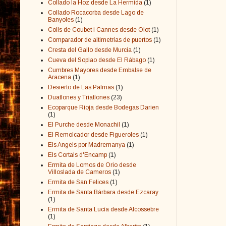
Collado la Hoz desde La Hermida
(1)
Collado Rocacorba desde Lago de
Banyoles
(1)
Colls de Coubet i Cannes desde Olot
(1)
Comparador de altimetrías de puertos
(1)
Cresta del Gallo desde Murcia
(1)
Cueva del Soplao desde El Rábago
(1)
Cumbres Mayores desde Embalse de
Aracena
(1)
Desierto de Las Palmas
(1)
Duatlones y Triatlones
(23)
Ecoparque Rioja desde Bodegas Darien
(1)
El Purche desde Monachil
(1)
El Remolcador desde Figueroles
(1)
Els Angels por Madremanya
(1)
Els Cortals d'Encamp
(1)
Ermita de Lomos de Orio desde
Villoslada de Cameros
(1)
Ermita de San Felices
(1)
Ermita de Santa Bárbara desde Ezcaray
(1)
Ermita de Santa Lucía desde Alcossebre
(1)