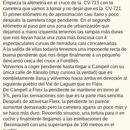
Empieza la altimetría en el cruce de la CV-715 con la
carretera que vamos a tomar y no dejar que es la CV-721.
El primer kilómetro es de aproximación casi llano y poco
después la carretera coge pendiente. En el segundo
kilómetro al paso por una zona de urbanización que
dejamos a mano izquierda tenemos las rampas más duras
que nos llevan hacia una zona más boscosa con 4
espectaculares curvas de herradura casi concatenadas.
A la salida de ellas todavía tenemos una imponente recta de
buena pendiente que nos dirige finalmente a un pequeño
descanso cerca del cruce a Fontilles.
Volvemos a coger pendiente hasta llegar a Campell con su
única calle de tránsito (muy curiosa la verdad) que es
completamente llana y volvemos hacia arriba en dirección al
siguiente pueblo del Val de Laguart que es Fleix.
De Campell a Fleix la pendiente se mantiene en torno al
5%, pero las sensaciones son que es la parte mas sencilla.
Después de atravesar Fleix, la pendiente no parece
aumentar demasiado pero la carretera agarra un poco más y
se hace más duro. Recorrido sinuoso, una tortura para ir en
coche y finalmente llegamos a las estribaciones de
Benimaurell con una superrampa de 100 metros en el