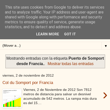
This site uses cookies from Google to deliver its services
Blog de Alejandro San
and to analyze traffic. Your IP address and user-agent are
shared with Google along with performance and security
Vicente
metrics to ensure quality of service, generate usage
statistics, and to detect and address abuse.
Blog sobre ciclismo: perfiles y altimetrías.
LEARN MORE
GOT IT
▼
Mostrando entradas con la etiqueta
Puerto de Somport
desde Francia.
.
Mostrar todas las entradas
viernes, 2 de noviembre de 2012
Col du Somport por Francia
›
Viernes, 2 de Noviembre de 2012 Son 7812
metros de distancia para salvar un desnivel
acumulado de 542 metros. La rampa más dura
es del 15....