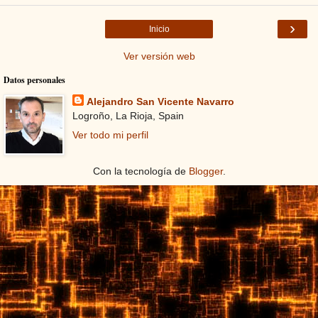
›
Inicio
Ver versión web
Datos personales
Alejandro San Vicente Navarro
Logroño, La Rioja, Spain
Ver todo mi perfil
Con la tecnología de
Blogger
.