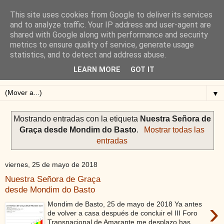
This site uses cookies from Google to deliver its services
Blog de Alejandro San
and to analyze traffic. Your IP address and user-agent are
shared with Google along with performance and security
Vicente
metrics to ensure quality of service, generate usage
statistics, and to detect and address abuse.
Blog sobre ciclismo: perfiles y altimetrías.
LEARN MORE
GOT IT
▼
Mostrando entradas con la etiqueta
Nuestra Señora de
Graça desde Mondim do Basto
.
Mostrar todas las
entradas
viernes, 25 de mayo de 2018
Nuestra Señora de Graça
desde Mondim do Basto
›
Mondim de Basto, 25 de mayo de 2018 Ya antes
de volver a casa después de concluir el III Foro
Transnacional de Amarante me desplazo has...