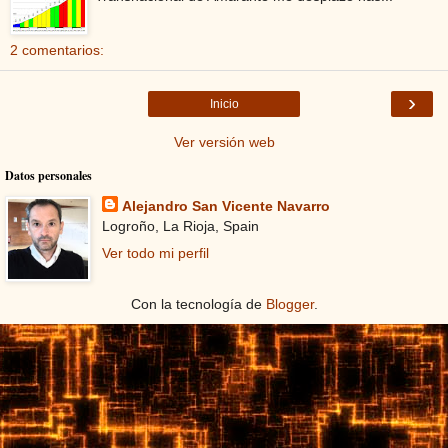
2 comentarios:
›
Inicio
Ver versión web
Datos personales
Alejandro San Vicente Navarro
Logroño, La Rioja, Spain
Ver todo mi perfil
Con la tecnología de
Blogger
.