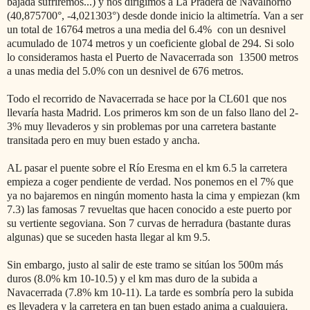
bajada sufriremos...) y nos dirigimos a La Pradera de Navalhorno
(40,875700°, -4,021303°) desde donde inicio la altimetría. Van a ser
un total de 16764 metros a una media del 6.4% con un desnivel
acumulado de 1074 metros y un coeficiente global de 294. Si solo
lo consideramos hasta el Puerto de Navacerrada son 13500 metros
a unas media del 5.0% con un desnivel de 676 metros.
Todo el recorrido de Navacerrada se hace por la CL601 que nos
llevaría hasta Madrid. Los primeros km son de un falso llano del 2-
3% muy llevaderos y sin problemas por una carretera bastante
transitada pero en muy buen estado y ancha.
AL pasar el puente sobre el Río Eresma en el km 6.5 la carretera
empieza a coger pendiente de verdad. Nos ponemos en el 7% que
ya no bajaremos en ningún momento hasta la cima y empiezan (km
7.3) las famosas 7 revueltas que hacen conocido a este puerto por
su vertiente segoviana. Son 7 curvas de herradura (bastante duras
algunas) que se suceden hasta llegar al km 9.5.
Sin embargo, justo al salir de este tramo se sitúan los 500m más
duros (8.0% km 10-10.5) y el km mas duro de la subida a
Navacerrada (7.8% km 10-11). La tarde es sombría pero la subida
es llevadera y la carretera en tan buen estado anima a cualquiera.