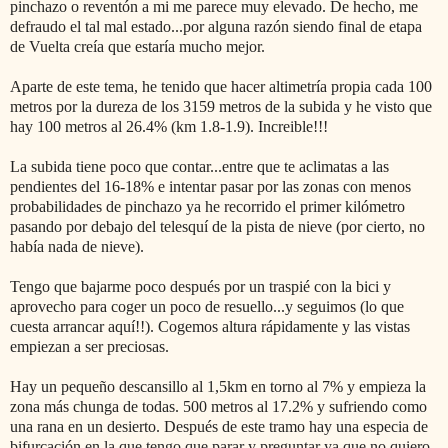
pinchazo o reventón a mi me parece muy elevado. De hecho, me
defraudo el tal mal estado...por alguna razón siendo final de etapa
de Vuelta creía que estaría mucho mejor.
Aparte de este tema, he tenido que hacer altimetría propia cada 100
metros por la dureza de los 3159 metros de la subida y he visto que
hay 100 metros al 26.4% (km 1.8-1.9). Increible!!!
La subida tiene poco que contar...entre que te aclimatas a las
pendientes del 16-18% e intentar pasar por las zonas con menos
probabilidades de pinchazo ya he recorrido el primer kilómetro
pasando por debajo del telesquí de la pista de nieve (por cierto, no
había nada de nieve).
Tengo que bajarme poco después por un traspié con la bici y
aprovecho para coger un poco de resuello...y seguimos (lo que
cuesta arrancar aquí!!). Cogemos altura rápidamente y las vistas
empiezan a ser preciosas.
Hay un pequeño descansillo al 1,5km en torno al 7% y empieza la
zona más chunga de todas. 500 metros al 17.2% y sufriendo como
una rana en un desierto. Después de este tramo hay una especia de
bifurcación en la que tengo que parar y preguntar ya que no quiero