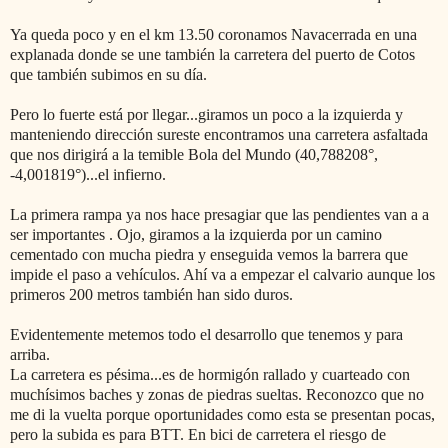
Ya queda poco y en el km 13.50 coronamos Navacerrada en una
explanada donde se une también la carretera del puerto de Cotos
que también subimos en su día.
Pero lo fuerte está por llegar...giramos un poco a la izquierda y
manteniendo dirección sureste encontramos una carretera asfaltada
que nos dirigirá a la temible Bola del Mundo (40,788208°,
-4,001819°)...el infierno.
La primera rampa ya nos hace presagiar que las pendientes van a a
ser importantes . Ojo, giramos a la izquierda por un camino
cementado con mucha piedra y enseguida vemos la barrera que
impide el paso a vehículos. Ahí va a empezar el calvario aunque los
primeros 200 metros también han sido duros.
Evidentemente metemos todo el desarrollo que tenemos y para
arriba.
La carretera es pésima...es de hormigón rallado y cuarteado con
muchísimos baches y zonas de piedras sueltas. Reconozco que no
me di la vuelta porque oportunidades como esta se presentan pocas,
pero la subida es para BTT. En bici de carretera el riesgo de