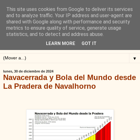
This site uses cookies from Google to deliver its services
Blog de Alejandro San
and to analyze traffic. Your IP address and user-agent are
shared with Google along with performance and security
Vicente
metrics to ensure quality of service, generate usage
statistics, and to detect and address abuse.
Blog sobre ciclismo: perfiles y altimetrías.
LEARN MORE
GOT IT
▼
lunes, 30 de diciembre de 2024
Navacerrada y Bola del Mundo desde
La Pradera de Navalhorno