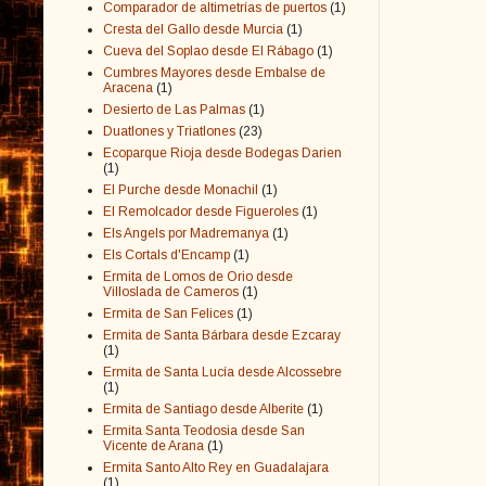
Comparador de altimetrías de puertos
(1)
Cresta del Gallo desde Murcia
(1)
Cueva del Soplao desde El Rábago
(1)
Cumbres Mayores desde Embalse de
Aracena
(1)
Desierto de Las Palmas
(1)
Duatlones y Triatlones
(23)
Ecoparque Rioja desde Bodegas Darien
(1)
El Purche desde Monachil
(1)
El Remolcador desde Figueroles
(1)
Els Angels por Madremanya
(1)
Els Cortals d'Encamp
(1)
Ermita de Lomos de Orio desde
Villoslada de Cameros
(1)
Ermita de San Felices
(1)
Ermita de Santa Bárbara desde Ezcaray
(1)
Ermita de Santa Lucía desde Alcossebre
(1)
Ermita de Santiago desde Alberite
(1)
Ermita Santa Teodosia desde San
Vicente de Arana
(1)
Ermita Santo Alto Rey en Guadalajara
(1)