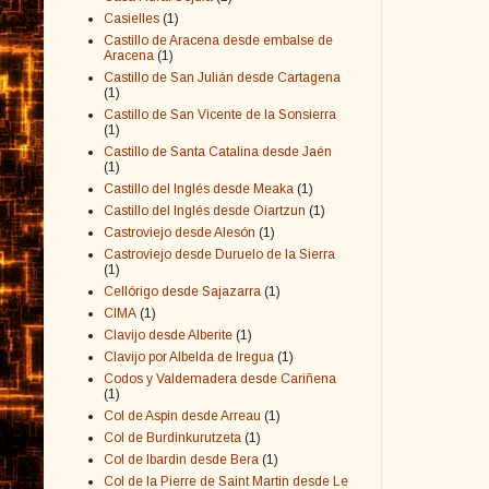
Casielles
(1)
Castillo de Aracena desde embalse de
Aracena
(1)
Castillo de San Julián desde Cartagena
(1)
Castillo de San Vicente de la Sonsierra
(1)
Castillo de Santa Catalina desde Jaén
(1)
Castillo del Inglés desde Meaka
(1)
Castillo del Inglés desde Oiartzun
(1)
Castroviejo desde Alesón
(1)
Castroviejo desde Duruelo de la Sierra
(1)
Cellórigo desde Sajazarra
(1)
CIMA
(1)
Clavijo desde Alberite
(1)
Clavijo por Albelda de Iregua
(1)
Codos y Valdemadera desde Cariñena
(1)
Col de Aspin desde Arreau
(1)
Col de Burdinkurutzeta
(1)
Col de Ibardin desde Bera
(1)
Col de la Pierre de Saint Martin desde Le