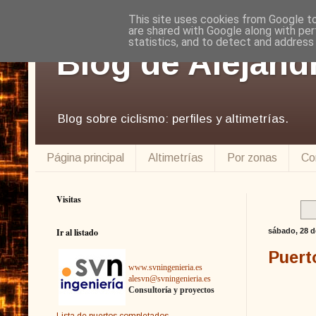
This site uses cookies from Google to 
are shared with Google along with per
statistics, and to detect and address
Blog de Alejand
Blog sobre ciclismo: perfiles y altimetrías.
Página principal
Altimetrías
Por zonas
Co
Visitas
Ir al listado
sábado, 28 d
Puert
www.svningenieria.es
alesvn@svningenieria.es
Consultoría y proyectos
Lista de puertos completados