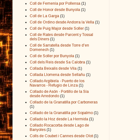
Coll de Femenía por Pollensa
(1)
Coll de Honor desde Bunyola
(1)
Coll de La Garga
(1)
Coll de Ordino desde Andorra la Vella
(1)
Coll de Puig Major desde Soller
(1)
Coll de Rates desde Parcent y Tossal
dels Diners
(1)
Coll de Sarratella desde Torre d'en
Domenech
(1)
Coll de Soller por Bunyola
(1)
Coll dels Reis desde Sa Calobra
(1)
Collada Beixalis desde Vila
(1)
Collada Llomena desde Sellañu
(1)
Collado Argibiela - Puerto de los
Navarros - Refugio de Linza
(1)
Collado de Asón - Portillo de la Sía
desde Arredondo
(1)
Collado de la Granatilla por Carboneras
(1)
Collado de la Granatilla por Sopalmo
(1)
Collado la Hoz desde La Hermida
(1)
Collado Rocacorba desde Lago de
Banyoles
(1)
Colls de Coubet i Cannes desde Olot
(1)