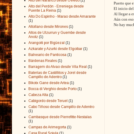
Alto del Naranco desde Oviedo
(1)
Puerto que e
Alto del Perdón - Erreniega desde
El inicio del
Puente La Reina
(1)
Al llegar a 
Alto Do Espinho - Marao desde Amarante
Aún con eso,
(1)
No hay mucha
Altollano desde Mirones
(1)
Altos de Ulzurrun y Guembe desde
Anotz
(1)
Arangoiti por Bigüezal
(1)
Azkarate y Azurki desde Elgoibar
(1)
Balneario de Panticosa
(1)
Bárdenas Reales
(1)
Barragem do Alvao desde Vila Real
(1)
Baterías de Castillitos y Jorel desde
Campillo de Adentro
(1)
Bikotx Gane desde Artea
(1)
Bocca di Verghio desde Porto
(1)
Cabeza Alta
(1)
Cabigordo desde Teruel
(1)
Cabo Tiñoso desde Campillo de Adentro
(1)
Cambasque desde Pierrefitte-Nestalas
(1)
Campas de Arimegorta
(1)
Casa Rural Sojula
(1)