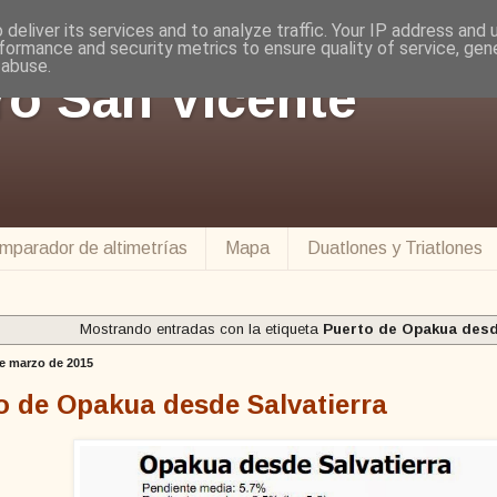
deliver its services and to analyze traffic. Your IP address and
formance and security metrics to ensure quality of service, ge
 abuse.
ro San Vicente
mparador de altimetrías
Mapa
Duatlones y Triatlones
Mostrando entradas con la etiqueta
Puerto de Opakua desd
e marzo de 2015
o de Opakua desde Salvatierra