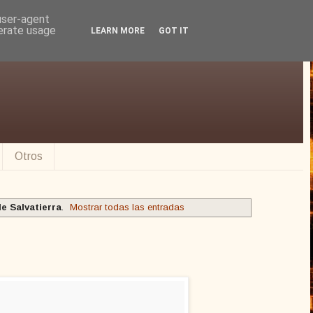
 user-agent
nerate usage
LEARN MORE
GOT IT
Otros
e Salvatierra
.
Mostrar todas las entradas