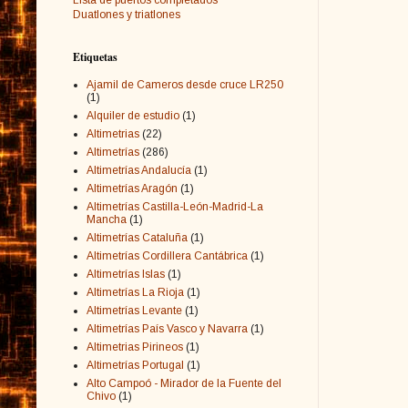
Duatlones y triatlones
Etiquetas
Ajamil de Cameros desde cruce LR250
(1)
Alquiler de estudio
(1)
Altimetrias
(22)
Altimetrías
(286)
Altimetrías Andalucía
(1)
Altimetrías Aragón
(1)
Altimetrías Castilla-León-Madrid-La
Mancha
(1)
Altimetrías Cataluña
(1)
Altimetrías Cordillera Cantábrica
(1)
Altimetrías Islas
(1)
Altimetrías La Rioja
(1)
Altimetrías Levante
(1)
Altimetrías País Vasco y Navarra
(1)
Altimetrias Pirineos
(1)
Altimetrías Portugal
(1)
Alto Campoó - Mirador de la Fuente del
Chivo
(1)