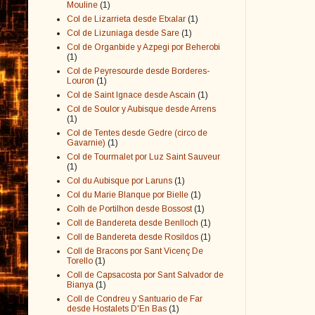
Mouline
(1)
Col de Lizarrieta desde Etxalar
(1)
Col de Lizuniaga desde Sare
(1)
Col de Organbide y Azpegi por Beherobi
(1)
Col de Peyresourde desde Borderes-
Louron
(1)
Col de Saint Ignace desde Ascain
(1)
Col de Soulor y Aubisque desde Arrens
(1)
Col de Tentes desde Gedre (circo de
Gavarnie)
(1)
Col de Tourmalet por Luz Saint Sauveur
(1)
Col du Aubisque por Laruns
(1)
Col du Marie Blanque por Bielle
(1)
Colh de Portilhon desde Bossost
(1)
Coll de Bandereta desde Benlloch
(1)
Coll de Bandereta desde Rosildos
(1)
Coll de Bracons por Sant Vicenç De
Torello
(1)
Coll de Capsacosta por Sant Salvador de
Bianya
(1)
Coll de Condreu y Santuario de Far
desde Hostalets D'En Bas
(1)