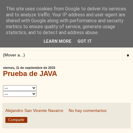
This site uses cookies from Google to deliver its services
Blog de Alejandro San
and to analyze traffic. Your IP address and user-agent are
shared with Google along with performance and security
Vicente
metrics to ensure quality of service, generate usage
statistics, and to detect and address abuse.
Blog sobre ciclismo: perfiles y altimetrías.
LEARN MORE
GOT IT
▼
viernes, 11 de septiembre de 2015
Prueba de JAVA
Alejandro San Vicente Navarro
No hay comentarios:
Compartir