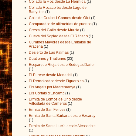
Collado la Hoz desde La Hermida
(1)
Collado Rocacorba desde Lago de
Banyoles
(1)
Colls de Coubet i Cannes desde Olot
(1)
Comparador de altimetrías de puertos
(1)
Cresta del Gallo desde Murcia
(1)
Cueva del Soplao desde El Rábago
(1)
Cumbres Mayores desde Embalse de
Aracena
(1)
Desierto de Las Palmas
(1)
Duatlones y Triatlones
(23)
Ecoparque Rioja desde Bodegas Darien
(1)
El Purche desde Monachil
(1)
El Remolcador desde Figueroles
(1)
Els Angels por Madremanya
(1)
Els Cortals d'Encamp
(1)
Ermita de Lomos de Orio desde
Villoslada de Cameros
(1)
Ermita de San Felices
(1)
Ermita de Santa Bárbara desde Ezcaray
(1)
Ermita de Santa Lucía desde Alcossebre
(1)