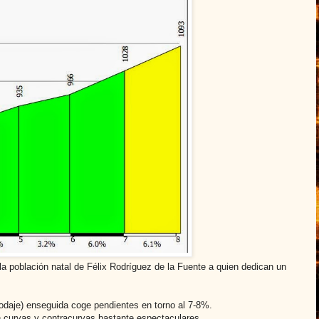
a población natal de Félix Rodríguez de la Fuente a quien dedican un
rodaje) enseguida coge pendientes en torno al 7-8%.
n curvas y contracurvas bastante espectaculares.