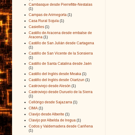
Cambasque desde Pierrefitte-Nestalas
(1)
Campas de Arimegorta
(1)
Casa Rural Sojula
(1)
Casielles
(1)
Castillo de Aracena desde embalse de
Aracena
(1)
Castillo de San Julián desde Cartagena
(1)
Castillo de San Vicente de la Sonsierra
(1)
Castillo de Santa Catalina desde Jaén
(1)
Castillo del Inglés desde Meaka
(1)
Castillo del Inglés desde Oiartzun
(1)
Castroviejo desde Alesón
(1)
Castroviejo desde Duruelo de la Sierra
(1)
Cellórigo desde Sajazarra
(1)
CIMA
(1)
Clavijo desde Alberite
(1)
Clavijo por Albelda de Iregua
(1)
Codos y Valdemadera desde Cariñena
(1)