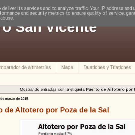
deliver its services and to analyze traffic. Your IP address and
formance and security metrics to ensure quality of service, ge
 abuse.
ro San Vicente
mparador de altimetrías
Mapa
Duatlones y Triatlones
Mostrando entradas con la etiqueta
Puerto de Altotero por 
 de marzo de 2015
o de Altotero por Poza de la Sal