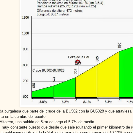
da burgalesa que parte del cruce de la BU502 con la BU5028 y que atraviesa l
sto en la cumbre del puerto.
 Altotero, una subida de 8km de largo al 5,7% de media.
s muy constante puesto que desde que sale (quitando el primer kilómetro de 
 la población de Poza de la Sal, es el más duro con rampas del 10-12% y co