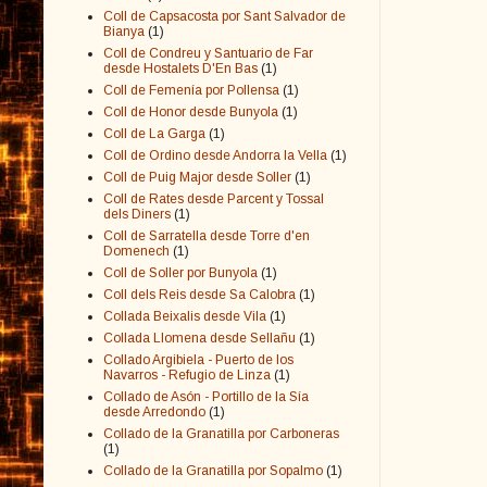
Coll de Capsacosta por Sant Salvador de
Bianya
(1)
Coll de Condreu y Santuario de Far
desde Hostalets D'En Bas
(1)
Coll de Femenía por Pollensa
(1)
Coll de Honor desde Bunyola
(1)
Coll de La Garga
(1)
Coll de Ordino desde Andorra la Vella
(1)
Coll de Puig Major desde Soller
(1)
Coll de Rates desde Parcent y Tossal
dels Diners
(1)
Coll de Sarratella desde Torre d'en
Domenech
(1)
Coll de Soller por Bunyola
(1)
Coll dels Reis desde Sa Calobra
(1)
Collada Beixalis desde Vila
(1)
Collada Llomena desde Sellañu
(1)
Collado Argibiela - Puerto de los
Navarros - Refugio de Linza
(1)
Collado de Asón - Portillo de la Sía
desde Arredondo
(1)
Collado de la Granatilla por Carboneras
(1)
Collado de la Granatilla por Sopalmo
(1)