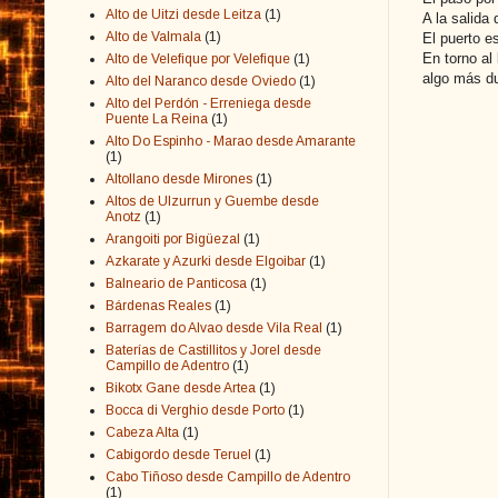
Alto de Uitzi desde Leitza
(1)
A la salida
Alto de Valmala
(1)
El puerto e
En torno al
Alto de Velefique por Velefique
(1)
algo más du
Alto del Naranco desde Oviedo
(1)
Alto del Perdón - Erreniega desde
Puente La Reina
(1)
Alto Do Espinho - Marao desde Amarante
(1)
Altollano desde Mirones
(1)
Altos de Ulzurrun y Guembe desde
Anotz
(1)
Arangoiti por Bigüezal
(1)
Azkarate y Azurki desde Elgoibar
(1)
Balneario de Panticosa
(1)
Bárdenas Reales
(1)
Barragem do Alvao desde Vila Real
(1)
Baterías de Castillitos y Jorel desde
Campillo de Adentro
(1)
Bikotx Gane desde Artea
(1)
Bocca di Verghio desde Porto
(1)
Cabeza Alta
(1)
Cabigordo desde Teruel
(1)
Cabo Tiñoso desde Campillo de Adentro
(1)