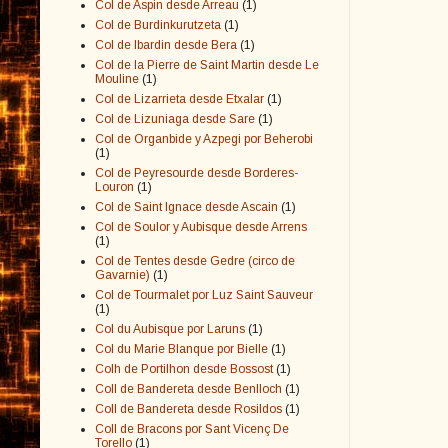
Col de Aspin desde Arreau
(1)
Col de Burdinkurutzeta
(1)
Col de Ibardin desde Bera
(1)
Col de la Pierre de Saint Martin desde Le
Mouline
(1)
Col de Lizarrieta desde Etxalar
(1)
Col de Lizuniaga desde Sare
(1)
Col de Organbide y Azpegi por Beherobi
(1)
Col de Peyresourde desde Borderes-
Louron
(1)
Col de Saint Ignace desde Ascain
(1)
Col de Soulor y Aubisque desde Arrens
(1)
Col de Tentes desde Gedre (circo de
Gavarnie)
(1)
Col de Tourmalet por Luz Saint Sauveur
(1)
Col du Aubisque por Laruns
(1)
Col du Marie Blanque por Bielle
(1)
Colh de Portilhon desde Bossost
(1)
Coll de Bandereta desde Benlloch
(1)
Coll de Bandereta desde Rosildos
(1)
Coll de Bracons por Sant Vicenç De
Torello
(1)