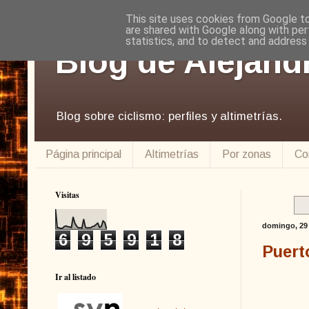
This site uses cookies from Google to 
are shared with Google along with per
statistics, and to detect and address
Blog de Alejand
Blog sobre ciclismo: perfiles y altimetrías.
Página principal
Altimetrías
Por zonas
Co
Visitas
domingo, 29
6
9
5
9
1
8
Puert
Ir al listado