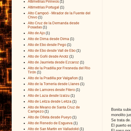
Altimetrias Pirineos
(1)
Altimetrías Portugal
(1)
Alto Campoó - Mirador de la Fuente del
Chivo
(1)
Alto Cruz de la Demanda desde
Posadas
(1)
Alto de Ajo
(1)
Alto de Dima desde Dima
(1)
Alto de Ebo desde Pego
(1)
Alto de Ebo desde Vall de Ebo
(1)
Alto de Goñi desde Anotz
(1)
Alto de Jaurrieta desde Ezcaroz
(1)
Alto de la Pradilla por Fresneda del Río
Tirón
(1)
Alto de la Pradilla por Valgañon
(1)
Alto de la Tornería desde Llanes
(1)
Alto de Lamores desde Fitero
(1)
Alto de Laza desde Izalzu
(1)
Alto de Leitza desde Leitza
(1)
Alto de Meano de Santa Cruz de
Bonita subi
Campezo
(1)
monolito ju
Alto de Olleta desde Pueyo
(1)
Se trata de
Alto de Renedo de Esgueva
(1)
El puerto e
Alto de San Martín en Valladolid
(1)
El paso por