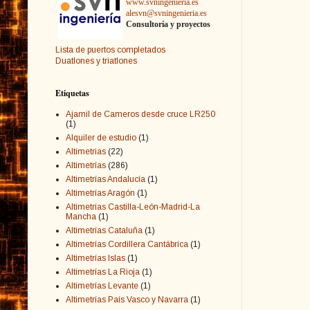
www.svningenieria.es
alesvn@svningenieria.es
Consultoría y proyectos
Lista de puertos completados
Duatlones y triatlones
Etiquetas
Ajamil de Cameros desde cruce LR250
(1)
Alquiler de estudio
(1)
Altimetrias
(22)
Altimetrías
(286)
Altimetrías Andalucía
(1)
Altimetrías Aragón
(1)
Altimetrías Castilla-León-Madrid-La
Mancha
(1)
Altimetrías Cataluña
(1)
Altimetrías Cordillera Cantábrica
(1)
Altimetrías Islas
(1)
Altimetrías La Rioja
(1)
Altimetrías Levante
(1)
Altimetrías País Vasco y Navarra
(1)