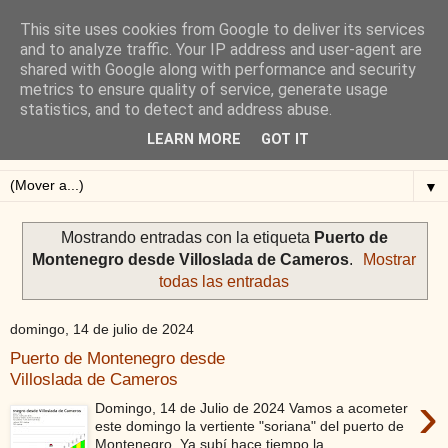
This site uses cookies from Google to deliver its services
Blog de Alejandro San
and to analyze traffic. Your IP address and user-agent are
shared with Google along with performance and security
Vicente
metrics to ensure quality of service, generate usage
statistics, and to detect and address abuse.
Blog sobre ciclismo: perfiles y altimetrías.
LEARN MORE
GOT IT
▼
Mostrando entradas con la etiqueta
Puerto de
Montenegro desde Villoslada de Cameros
.
Mostrar
todas las entradas
domingo, 14 de julio de 2024
Puerto de Montenegro desde
Villoslada de Cameros
›
Domingo, 14 de Julio de 2024 Vamos a acometer
este domingo la vertiente "soriana" del puerto de
Montenegro. Ya subí hace tiempo la...