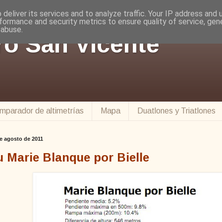
deliver its services and to analyze traffic. Your IP address and
formance and security metrics to ensure quality of service, ge
 abuse.
ro San Vicente
mparador de altimetrías
Mapa
Duatlones y Triatlones
e agosto de 2011
u Marie Blanque por Bielle