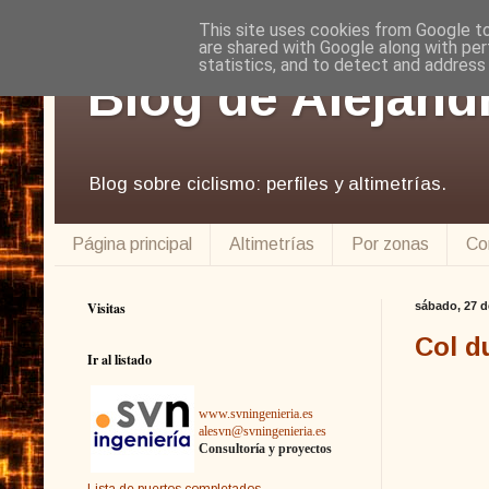
This site uses cookies from Google to 
are shared with Google along with per
statistics, and to detect and address
Blog de Alejand
Blog sobre ciclismo: perfiles y altimetrías.
Página principal
Altimetrías
Por zonas
Co
Visitas
sábado, 27 d
Col d
Ir al listado
www.svningenieria.es
alesvn@svningenieria.es
Consultoría y proyectos
Lista de puertos completados