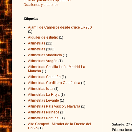
Duatlones y triatlones
Etiquetas
Ajamil de Cameros desde cruce LR250
(1)
Alquiler de estudio
(1)
Altimetrias
(22)
Altimetrías
(286)
Altimetrías Andalucía
(1)
Altimetrías Aragón
(1)
Altimetrías Castilla-León-Madrid-La
Mancha
(1)
Altimetrías Cataluña
(1)
Altimetrías Cordillera Cantábrica
(1)
Altimetrías Islas
(1)
Altimetrías La Rioja
(1)
Altimetrías Levante
(1)
Altimetrías País Vasco y Navarra
(1)
Altimetrias Pirineos
(1)
Altimetrías Portugal
(1)
Alto Campoó - Mirador de la Fuente del
Sábado, 27 
Chivo
(1)
Primera incu