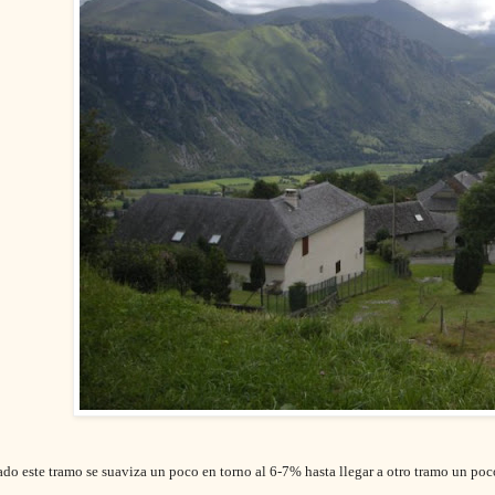
do este tramo se suaviza un poco en torno al 6-7% hasta llegar a otro tramo un po