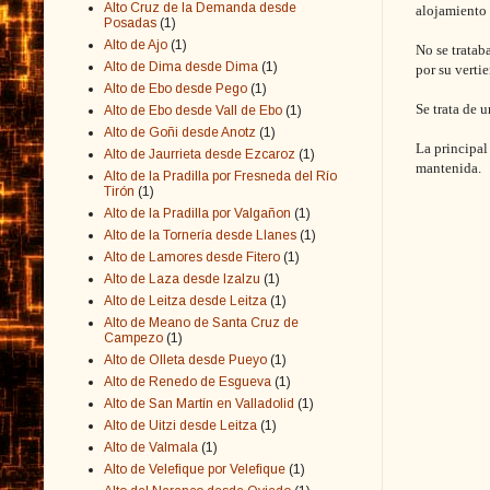
Alto Cruz de la Demanda desde
alojamiento 
Posadas
(1)
Alto de Ajo
(1)
No se tratab
Alto de Dima desde Dima
(1)
por su verti
Alto de Ebo desde Pego
(1)
Se trata de 
Alto de Ebo desde Vall de Ebo
(1)
Alto de Goñi desde Anotz
(1)
La principal
Alto de Jaurrieta desde Ezcaroz
(1)
mantenida.
Alto de la Pradilla por Fresneda del Río
Tirón
(1)
Alto de la Pradilla por Valgañon
(1)
Alto de la Tornería desde Llanes
(1)
Alto de Lamores desde Fitero
(1)
Alto de Laza desde Izalzu
(1)
Alto de Leitza desde Leitza
(1)
Alto de Meano de Santa Cruz de
Campezo
(1)
Alto de Olleta desde Pueyo
(1)
Alto de Renedo de Esgueva
(1)
Alto de San Martín en Valladolid
(1)
Alto de Uitzi desde Leitza
(1)
Alto de Valmala
(1)
Alto de Velefique por Velefique
(1)