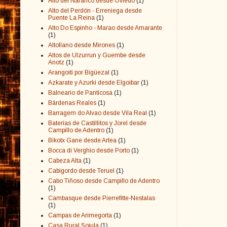
Alto del Naranco desde Oviedo
(1)
Alto del Perdón - Erreniega desde
Puente La Reina
(1)
Alto Do Espinho - Marao desde Amarante
(1)
Altollano desde Mirones
(1)
Altos de Ulzurrun y Guembe desde
Anotz
(1)
Arangoiti por Bigüezal
(1)
Azkarate y Azurki desde Elgoibar
(1)
Balneario de Panticosa
(1)
Bárdenas Reales
(1)
Barragem do Alvao desde Vila Real
(1)
Baterías de Castillitos y Jorel desde
Campillo de Adentro
(1)
Bikotx Gane desde Artea
(1)
Bocca di Verghio desde Porto
(1)
Cabeza Alta
(1)
Cabigordo desde Teruel
(1)
Cabo Tiñoso desde Campillo de Adentro
(1)
Cambasque desde Pierrefitte-Nestalas
(1)
Campas de Arimegorta
(1)
Casa Rural Sojula
(1)