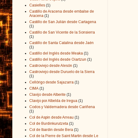
Casielles
(1)
Castillo de Aracena desde embalse de
Aracena
(1)
Castillo de San Julián desde Cartagena
(1)
Castillo de San Vicente de la Sonsierra
(1)
Castillo de Santa Catalina desde Jaén
(1)
Castillo del Inglés desde Meaka
(1)
Castillo del Inglés desde Oiartzun
(1)
Castroviejo desde Alesón
(1)
Castroviejo desde Duruelo de la Sierra
(1)
Cellórigo desde Sajazarra
(1)
CIMA
(1)
Clavijo desde Alberite
(1)
Clavijo por Albelda de Iregua
(1)
Codos y Valdemadera desde Cariñena
(1)
Col de Aspin desde Arreau
(1)
Col de Burdinkurutzeta
(1)
Col de Ibardin desde Bera
(1)
Col de la Pierre de Saint Martin desde Le