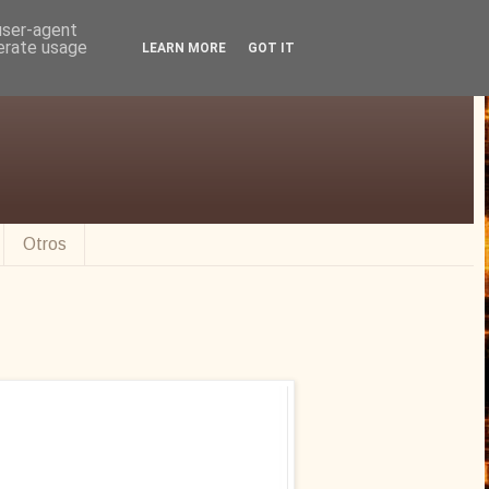
 user-agent
nerate usage
LEARN MORE
GOT IT
Otros