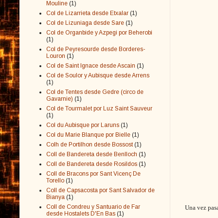
Mouline
(1)
Col de Lizarrieta desde Etxalar
(1)
Col de Lizuniaga desde Sare
(1)
Col de Organbide y Azpegi por Beherobi
(1)
Col de Peyresourde desde Borderes-
Louron
(1)
Col de Saint Ignace desde Ascain
(1)
Col de Soulor y Aubisque desde Arrens
(1)
Col de Tentes desde Gedre (circo de
Gavarnie)
(1)
Col de Tourmalet por Luz Saint Sauveur
(1)
Col du Aubisque por Laruns
(1)
Col du Marie Blanque por Bielle
(1)
Colh de Portilhon desde Bossost
(1)
Coll de Bandereta desde Benlloch
(1)
Coll de Bandereta desde Rosildos
(1)
Coll de Bracons por Sant Vicenç De
Torello
(1)
Coll de Capsacosta por Sant Salvador de
Bianya
(1)
Coll de Condreu y Santuario de Far
Una vez pasa
desde Hostalets D'En Bas
(1)