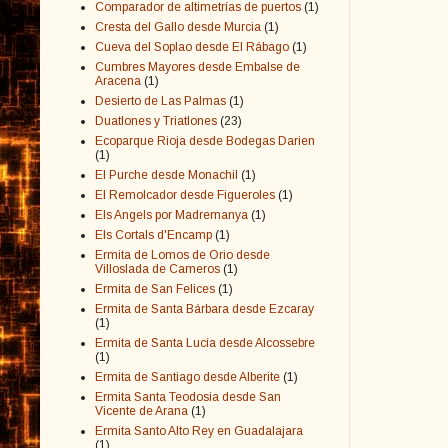
Comparador de altimetrías de puertos
(1)
Cresta del Gallo desde Murcia
(1)
Cueva del Soplao desde El Rábago
(1)
Cumbres Mayores desde Embalse de
Aracena
(1)
Desierto de Las Palmas
(1)
Duatlones y Triatlones
(23)
Ecoparque Rioja desde Bodegas Darien
(1)
El Purche desde Monachil
(1)
El Remolcador desde Figueroles
(1)
Els Angels por Madremanya
(1)
Els Cortals d'Encamp
(1)
Ermita de Lomos de Orio desde
Villoslada de Cameros
(1)
Ermita de San Felices
(1)
Ermita de Santa Bárbara desde Ezcaray
(1)
Ermita de Santa Lucía desde Alcossebre
(1)
Ermita de Santiago desde Alberite
(1)
Ermita Santa Teodosia desde San
Vicente de Arana
(1)
Ermita Santo Alto Rey en Guadalajara
(1)