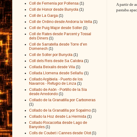
Coll de Femenía por Pollensa
(1)
A partir de 
Coll de Honor desde Bunyola
(1)
pastaba apa
Coll de La Garga
(1)
Coll de Ordino desde Andorra la Vella
(1)
Coll de Puig Major desde Soller
(1)
Coll de Rates desde Parcent y Tossal
dels Diners
(1)
Coll de Sarratella desde Torre d'en
Domenech
(1)
Coll de Soller por Bunyola
(1)
Coll dels Reis desde Sa Calobra
(1)
Collada Beixalis desde Vila
(1)
Collada Llomena desde Sellañu
(1)
Collado Argibiela - Puerto de los
Navarros - Refugio de Linza
(1)
Collado de Asón - Portillo de la Sía
desde Arredondo
(1)
Collado de la Granatilla por Carboneras
(1)
Collado de la Granatilla por Sopalmo
(1)
Collado la Hoz desde La Hermida
(1)
Collado Rocacorba desde Lago de
Banyoles
(1)
Colls de Coubet i Cannes desde Olot
(1)