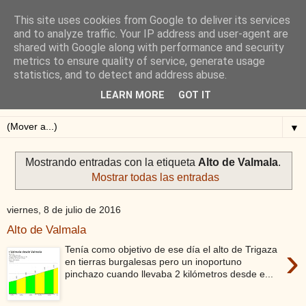
This site uses cookies from Google to deliver its services
Blog de Alejandro San
and to analyze traffic. Your IP address and user-agent are
shared with Google along with performance and security
Vicente
metrics to ensure quality of service, generate usage
statistics, and to detect and address abuse.
Blog sobre ciclismo: perfiles y altimetrías.
LEARN MORE
GOT IT
▼
Mostrando entradas con la etiqueta
Alto de Valmala
.
Mostrar todas las entradas
viernes, 8 de julio de 2016
Alto de Valmala
›
Tenía como objetivo de ese día el alto de Trigaza
en tierras burgalesas pero un inoportuno
pinchazo cuando llevaba 2 kilómetros desde e...