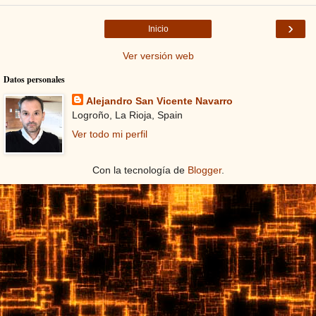
›
Inicio
Ver versión web
Datos personales
Alejandro San Vicente Navarro
Logroño, La Rioja, Spain
Ver todo mi perfil
Con la tecnología de
Blogger
.