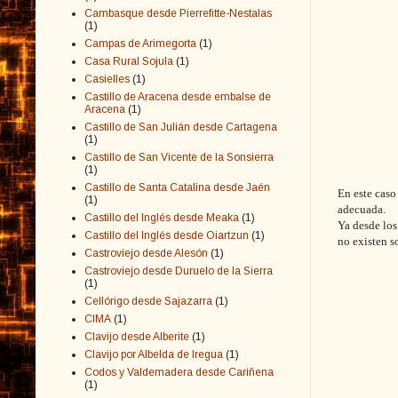
Cambasque desde Pierrefitte-Nestalas
(1)
Campas de Arimegorta
(1)
Casa Rural Sojula
(1)
Casielles
(1)
Castillo de Aracena desde embalse de
Aracena
(1)
Castillo de San Julián desde Cartagena
(1)
Castillo de San Vicente de la Sonsierra
(1)
Castillo de Santa Catalina desde Jaén
En este caso
(1)
adecuada.
Castillo del Inglés desde Meaka
(1)
Ya desde los
Castillo del Inglés desde Oiartzun
(1)
no existen s
Castroviejo desde Alesón
(1)
Castroviejo desde Duruelo de la Sierra
(1)
Cellórigo desde Sajazarra
(1)
CIMA
(1)
Clavijo desde Alberite
(1)
Clavijo por Albelda de Iregua
(1)
Codos y Valdemadera desde Cariñena
(1)