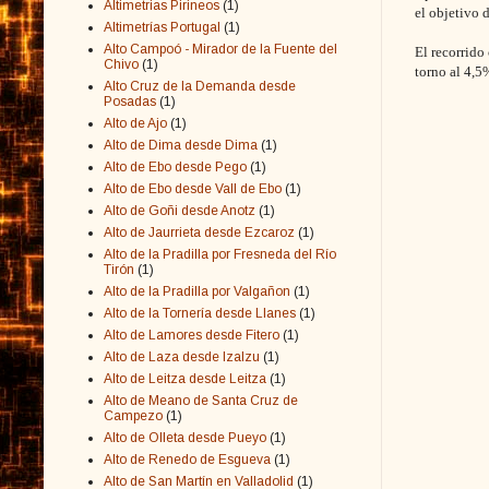
Altimetrias Pirineos
(1)
el objetivo 
Altimetrías Portugal
(1)
Alto Campoó - Mirador de la Fuente del
El recorrido
Chivo
(1)
torno al 4,5
Alto Cruz de la Demanda desde
Posadas
(1)
Alto de Ajo
(1)
Alto de Dima desde Dima
(1)
Alto de Ebo desde Pego
(1)
Alto de Ebo desde Vall de Ebo
(1)
Alto de Goñi desde Anotz
(1)
Alto de Jaurrieta desde Ezcaroz
(1)
Alto de la Pradilla por Fresneda del Río
Tirón
(1)
Alto de la Pradilla por Valgañon
(1)
Alto de la Tornería desde Llanes
(1)
Alto de Lamores desde Fitero
(1)
Alto de Laza desde Izalzu
(1)
Alto de Leitza desde Leitza
(1)
Alto de Meano de Santa Cruz de
Campezo
(1)
Alto de Olleta desde Pueyo
(1)
Alto de Renedo de Esgueva
(1)
Alto de San Martín en Valladolid
(1)