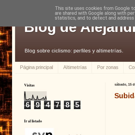
This site uses cookies from Google to 
are shared with Google along with per
statistics, and to detect and address
Blog de Alejand
Blog sobre ciclismo: perfiles y altimetrías.
Página principal
Altimetrías
Por zonas
Co
Visitas
sábado, 15 d
Subid
6
9
4
7
8
5
Ir al listado