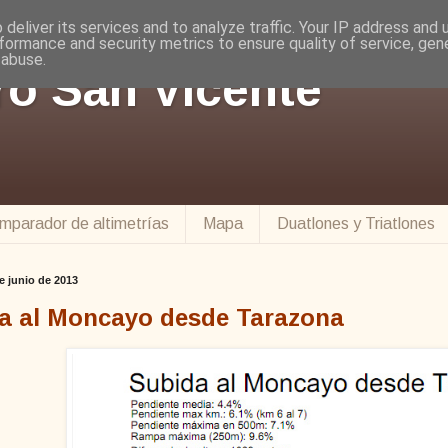
deliver its services and to analyze traffic. Your IP address and
formance and security metrics to ensure quality of service, ge
 abuse.
ro San Vicente
mparador de altimetrías
Mapa
Duatlones y Triatlones
e junio de 2013
a al Moncayo desde Tarazona