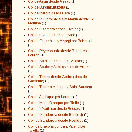
Col de Aspin desde Arreau
(1)
Col de Burdinkurutzeta
(1)
Col de Ibardin desde Bera
(1)
Col de la Pierre de Saint Martin desde Le
Mouline
(1)
Col de Lizarrieta desde Etxalar
(1)
Col de Lizuniaga desde Sare
(1)
Col de Organbide y Azpegi por Beherobi
(1)
Col de Peyresourde desde Borderes-
Louron
(1)
Col de Saint Ignace desde Ascain
(1)
Col de Soulor y Aubisque desde Arrens
(1)
Col de Tentes desde Gedre (circo de
Gavarnie)
(1)
Col de Tourmalet por Luz Saint Sauveur
(1)
Col du Aubisque por Laruns
(1)
Col du Marie Blanque por Bielle
(1)
Colh de Portilhon desde Bossost
(1)
Coll de Bandereta desde Benlloch
(1)
Coll de Bandereta desde Rosildos
(1)
Coll de Bracons por Sant Vicenç De
Torello
(1)