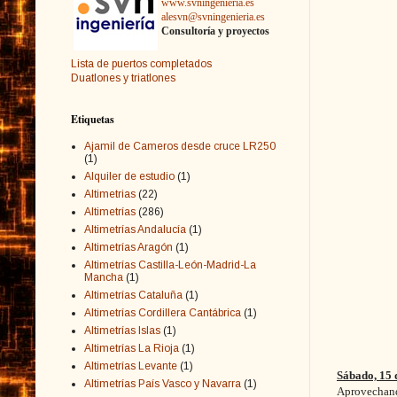
www.svningenieria.es
alesvn@svningenieria.es
Consultoría y proyectos
Lista de puertos completados
Duatlones y triatlones
Etiquetas
Ajamil de Cameros desde cruce LR250
(1)
Alquiler de estudio
(1)
Altimetrias
(22)
Altimetrías
(286)
Altimetrías Andalucía
(1)
Altimetrías Aragón
(1)
Altimetrías Castilla-León-Madrid-La
Mancha
(1)
Altimetrías Cataluña
(1)
Altimetrías Cordillera Cantábrica
(1)
Altimetrías Islas
(1)
Altimetrías La Rioja
(1)
Altimetrías Levante
(1)
Sábado, 15 
Altimetrías País Vasco y Navarra
(1)
Aprovechando