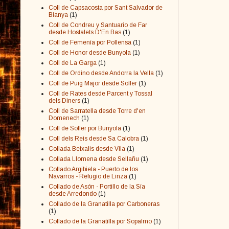
Coll de Capsacosta por Sant Salvador de
Bianya
(1)
Coll de Condreu y Santuario de Far
desde Hostalets D'En Bas
(1)
Coll de Femenía por Pollensa
(1)
Coll de Honor desde Bunyola
(1)
Coll de La Garga
(1)
Coll de Ordino desde Andorra la Vella
(1)
Coll de Puig Major desde Soller
(1)
Coll de Rates desde Parcent y Tossal
dels Diners
(1)
Coll de Sarratella desde Torre d'en
Domenech
(1)
Coll de Soller por Bunyola
(1)
Coll dels Reis desde Sa Calobra
(1)
Collada Beixalis desde Vila
(1)
Collada Llomena desde Sellañu
(1)
Collado Argibiela - Puerto de los
Navarros - Refugio de Linza
(1)
Collado de Asón - Portillo de la Sía
desde Arredondo
(1)
Collado de la Granatilla por Carboneras
(1)
Collado de la Granatilla por Sopalmo
(1)