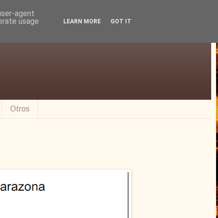
 user-agent
nerate usage
LEARN MORE
GOT IT
Otros