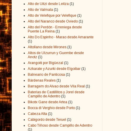
Alto de Uitzi desde Leitza
(1)
Alto de Valmala
(1)
Alto de Velefique por Velefique
(1)
Alto del Naranco desde Oviedo
(1)
Alto del Perdón - Erreniega desde
Puente La Reina
(1)
Alto Do Espinho - Marao desde Amarante
(1)
Altollano desde Mirones
(1)
Altos de Ulzurrun y Guembe desde
Anotz
(1)
Arangoiti por Bigüezal
(1)
Azkarate y Azurki desde Elgoibar
(1)
Balneario de Panticosa
(1)
Bárdenas Reales
(1)
Barragem do Alvao desde Vila Real
(1)
Baterías de Castillitos y Jorel desde
Campillo de Adentro
(1)
Bikotx Gane desde Artea
(1)
Bocca di Verghio desde Porto
(1)
Cabeza Alta
(1)
Cabigordo desde Teruel
(1)
Cabo Tiñoso desde Campillo de Adentro
(1)