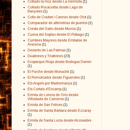
Collado la Hoz desde La Hermida
(1)
Collado Rocacorba desde Lago de
Banyoles
(1)
Colls de Coubet i Cannes desde Olot
(1)
Comparador de altimetrías de puertos
(1)
Cresta del Gallo desde Murcia
(1)
Cueva del Soplao desde El Rábago
(1)
Cumbres Mayores desde Embalse de
Aracena
(1)
Desierto de Las Palmas
(1)
Duatlones y Triatlones
(23)
Ecoparque Rioja desde Bodegas Darien
(1)
El Purche desde Monachil
(1)
El Remolcador desde Figueroles
(1)
Els Angels por Madremanya
(1)
Els Cortals d'Encamp
(1)
Ermita de Lomos de Orio desde
Villoslada de Cameros
(1)
Ermita de San Felices
(1)
Ermita de Santa Bárbara desde Ezcaray
(1)
Ermita de Santa Lucía desde Alcossebre
(1)