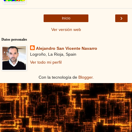
›
Inicio
Ver versión web
Datos personales
Alejandro San Vicente Navarro
Logroño, La Rioja, Spain
Ver todo mi perfil
Con la tecnología de
Blogger
.