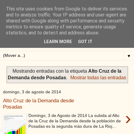
This site uses cookies from Google to deliver its services
Blog de Alejandro San
and to analyze traffic. Your IP address and user-agent are
shared with Google along with performance and security
Vicente
metrics to ensure quality of service, generate usage
statistics, and to detect and address abuse.
Blog sobre ciclismo: perfiles y altimetrías.
LEARN MORE
GOT IT
▼
Mostrando entradas con la etiqueta
Alto Cruz de la
Demanda desde Posadas
.
Mostrar todas las entradas
domingo, 3 de agosto de 2014
Alto Cruz de la Demanda desde
Posadas
›
Domingo, 3 de Agosto de 2014 La subida al Alto
de la Cruz de la Demanda desde la población de
Posadas es la segunda más dura de La Rioj...