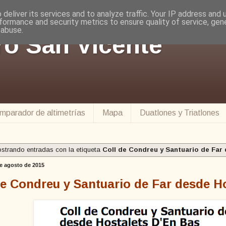
deliver its services and to analyze traffic. Your IP address and
formance and security metrics to ensure quality of service, ge
 abuse.
ro San Vicente
mparador de altimetrías
Mapa
Duatlones y Triatlones
strando entradas con la etiqueta
Coll de Condreu y Santuario de Far
e agosto de 2015
de Condreu y Santuario de Far desde H