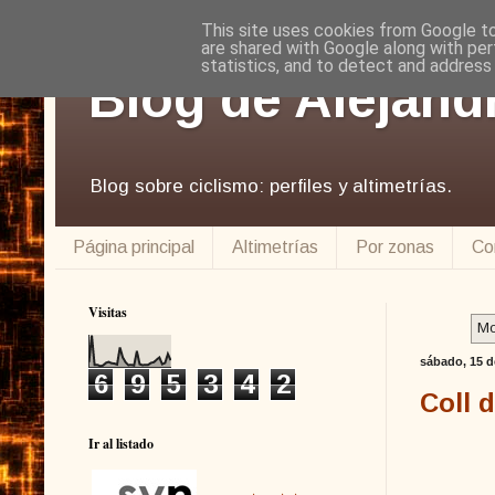
This site uses cookies from Google to 
are shared with Google along with per
statistics, and to detect and address
Blog de Alejand
Blog sobre ciclismo: perfiles y altimetrías.
Página principal
Altimetrías
Por zonas
Co
Visitas
Mo
sábado, 15 d
6
9
5
3
4
2
Coll 
Ir al listado