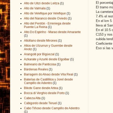
El porcenta
Alto de Uitzi desde Leitza
(1)
El tramo má
Alto de Valmala
(1)
La carreter
Alto de Velefique por Velefique
(1)
7.4% el res
Alto del Naranco desde Oviedo
(1)
En el km 5 
Alto del Perdón - Erreniega desde
lleva al Sa
Puente La Reina
(1)
En el 10.5 
Alto Do Espinho - Marao desde Amarante
C153 y nos 
(1)
subida tend
Altollano desde Mirones
(1)
Coeficiente 
Altos de Ulzurrun y Guembe desde
Eso si las 
Anotz
(1)
Arangoiti por Bigüezal
(1)
Azkarate y Azurki desde Elgoibar
(1)
Balneario de Panticosa
(1)
Bárdenas Reales
(1)
Barragem do Alvao desde Vila Real
(1)
Baterías de Castillitos y Jorel desde
Campillo de Adentro
(1)
Bikotx Gane desde Artea
(1)
Bocca di Verghio desde Porto
(1)
Cabeza Alta
(1)
Cabigordo desde Teruel
(1)
Cabo Tiñoso desde Campillo de Adentro
(1)