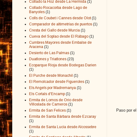
Collado la Hoz desde La Hermida
(1)
Collado Rocacorba desde Lago de
Banyoles
(1)
Colls de Coubet i Cannes desde Olot
(1)
Comparador de altimetrías de puertos
(1)
Cresta del Gallo desde Murcia
(1)
Cueva del Soplao desde El Rábago
(1)
Cumbres Mayores desde Embalse de
Aracena
(1)
Desierto de Las Palmas
(1)
Duatlones y Triatlones
(23)
Ecoparque Rioja desde Bodegas Darien
(1)
El Purche desde Monachil
(1)
El Remolcador desde Figueroles
(1)
Els Angels por Madremanya
(1)
Els Cortals d'Encamp
(1)
Ermita de Lomos de Orio desde
Villoslada de Cameros
(1)
Paso por el 
Ermita de San Felices
(1)
Ermita de Santa Bárbara desde Ezcaray
(1)
Ermita de Santa Lucía desde Alcossebre
(1)