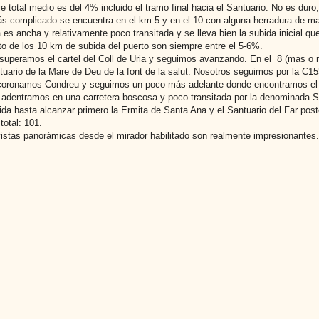
je total medio es del 4% incluido el tramo final hacia el Santuario. No es du
s complicado se encuentra en el km 5 y en el 10 con alguna herradura de ma
a es ancha y relativamente poco transitada y se lleva bien la subida inicial 
to de los 10 km de subida del puerto son siempre entre el 5-6%.
superamos el cartel del Coll de Uria y seguimos avanzando. En el 8 (mas o
ntuario de la Mare de Deu de la font de la salut. Nosotros seguimos por la C15
coronamos Condreu y seguimos un poco más adelante donde encontramos el de
adentramos en una carretera boscosa y poco transitada por la denominada Si
ida hasta alcanzar primero la Ermita de Santa Ana y el Santuario del Far post
total: 101.
vistas panorámicas desde el mirador habilitado son realmente impresionantes.