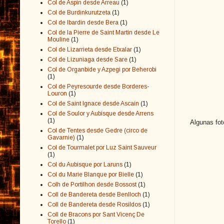
Col de Aspin desde Arreau
(1)
Col de Burdinkurutzeta
(1)
Col de Ibardin desde Bera
(1)
Col de la Pierre de Saint Martin desde Le
Mouline
(1)
Col de Lizarrieta desde Etxalar
(1)
Col de Lizuniaga desde Sare
(1)
Col de Organbide y Azpegi por Beherobi
(1)
Col de Peyresourde desde Borderes-
Louron
(1)
Col de Saint Ignace desde Ascain
(1)
Col de Soulor y Aubisque desde Arrens
(1)
Algunas fot
Col de Tentes desde Gedre (circo de
Gavarnie)
(1)
Col de Tourmalet por Luz Saint Sauveur
(1)
Col du Aubisque por Laruns
(1)
Col du Marie Blanque por Bielle
(1)
Colh de Portilhon desde Bossost
(1)
Coll de Bandereta desde Benlloch
(1)
Coll de Bandereta desde Rosildos
(1)
Coll de Bracons por Sant Vicenç De
Torello
(1)