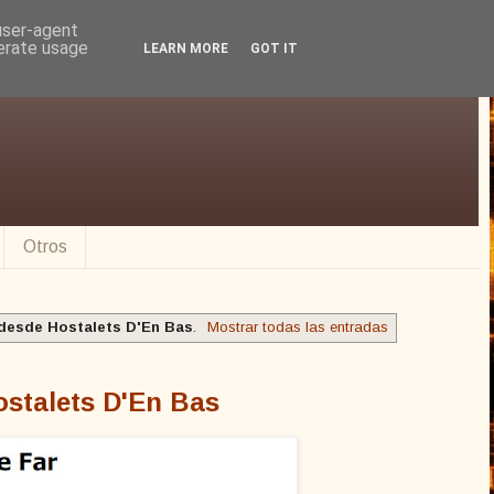
 user-agent
nerate usage
LEARN MORE
GOT IT
Otros
 desde Hostalets D'En Bas
.
Mostrar todas las entradas
ostalets D'En Bas