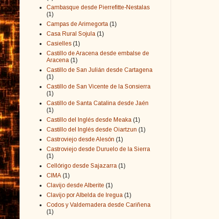
Cambasque desde Pierrefitte-Nestalas
(1)
Campas de Arimegorta
(1)
Casa Rural Sojula
(1)
Casielles
(1)
Castillo de Aracena desde embalse de
Aracena
(1)
Castillo de San Julián desde Cartagena
(1)
Castillo de San Vicente de la Sonsierra
(1)
Castillo de Santa Catalina desde Jaén
(1)
Castillo del Inglés desde Meaka
(1)
Castillo del Inglés desde Oiartzun
(1)
Castroviejo desde Alesón
(1)
Castroviejo desde Duruelo de la Sierra
(1)
Cellórigo desde Sajazarra
(1)
CIMA
(1)
Clavijo desde Alberite
(1)
Clavijo por Albelda de Iregua
(1)
Codos y Valdemadera desde Cariñena
(1)