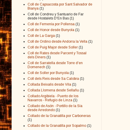
Coll de Capsacosta por Sant Salvador de
Bianya
(1)
Coll de Condreu y Santuario de Far
desde Hostalets D'En Bas
(1)
Coll de Femenía por Pollensa
(1)
Coll de Honor desde Bunyola
(1)
Coll de La Garga
(1)
Coll de Ordino desde Andorra la Vella
(1)
Coll de Puig Major desde Soller
(1)
Coll de Rates desde Parcent y Tossal
dels Diners
(1)
Coll de Sarratella desde Torre d'en
Domenech
(1)
Coll de Soller por Bunyola
(1)
Coll dels Reis desde Sa Calobra
(1)
Collada Beixalis desde Vila
(1)
Collada Llomena desde Sellañu
(1)
Collado Argibiela - Puerto de los
Navarros - Refugio de Linza
(1)
Collado de Asón - Portillo de la Sía
desde Arredondo
(1)
Collado de la Granatilla por Carboneras
(1)
Collado de la Granatilla por Sopalmo
(1)