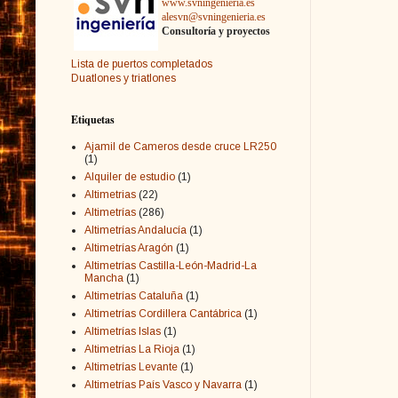
www.svningenieria.es
alesvn@svningenieria.es
Consultoría y proyectos
Lista de puertos completados
Duatlones y triatlones
Etiquetas
Ajamil de Cameros desde cruce LR250
(1)
Alquiler de estudio
(1)
Altimetrias
(22)
Altimetrías
(286)
Altimetrías Andalucía
(1)
Altimetrías Aragón
(1)
Altimetrías Castilla-León-Madrid-La
Mancha
(1)
Altimetrías Cataluña
(1)
Altimetrías Cordillera Cantábrica
(1)
Altimetrías Islas
(1)
Altimetrías La Rioja
(1)
Altimetrías Levante
(1)
Altimetrías País Vasco y Navarra
(1)