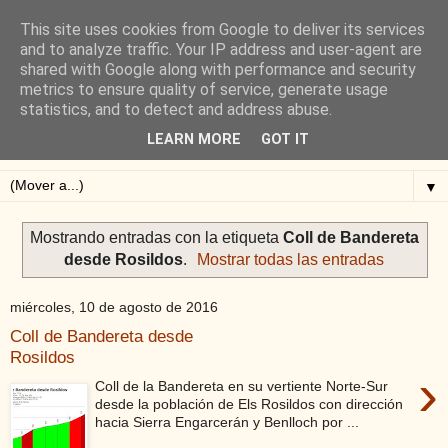
This site uses cookies from Google to deliver its services
Blog de Alejandro San
and to analyze traffic. Your IP address and user-agent are
shared with Google along with performance and security
Vicente
metrics to ensure quality of service, generate usage
statistics, and to detect and address abuse.
Blog sobre ciclismo: perfiles y altimetrías.
LEARN MORE
GOT IT
▼
Mostrando entradas con la etiqueta
Coll de Bandereta
desde Rosildos
.
Mostrar todas las entradas
miércoles, 10 de agosto de 2016
Coll de Bandereta desde
Rosildos
›
Coll de la Bandereta en su vertiente Norte-Sur
desde la población de Els Rosildos con dirección
hacia Sierra Engarcerán y Benlloch por ...