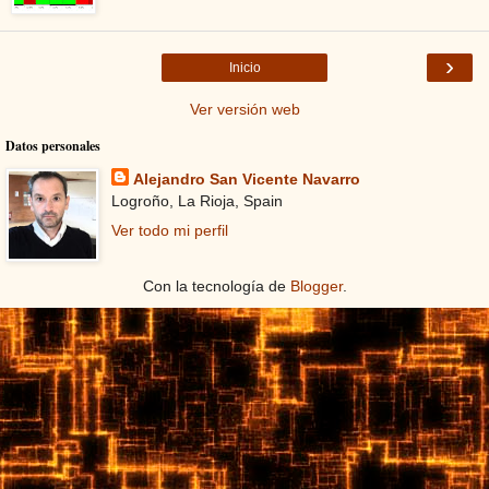
›
Inicio
Ver versión web
Datos personales
Alejandro San Vicente Navarro
Logroño, La Rioja, Spain
Ver todo mi perfil
Con la tecnología de
Blogger
.