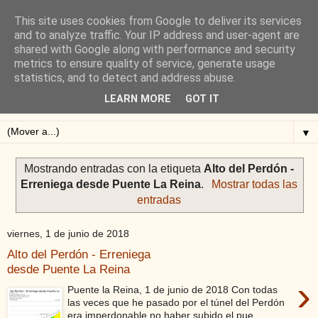
This site uses cookies from Google to deliver its services
Blog de Alejandro San
and to analyze traffic. Your IP address and user-agent are
shared with Google along with performance and security
Vicente
metrics to ensure quality of service, generate usage
statistics, and to detect and address abuse.
Blog sobre ciclismo: perfiles y altimetrías.
LEARN MORE
GOT IT
▼
Mostrando entradas con la etiqueta
Alto del Perdón -
Erreniega desde Puente La Reina
.
Mostrar todas las
entradas
viernes, 1 de junio de 2018
Alto del Perdón - Erreniega
desde Puente La Reina
›
Puente la Reina, 1 de junio de 2018 Con todas
las veces que he pasado por el túnel del Perdón
era imperdonable no haber subido el pue...