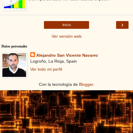
›
Inicio
Ver versión web
Datos personales
Alejandro San Vicente Navarro
Logroño, La Rioja, Spain
Ver todo mi perfil
Con la tecnología de
Blogger
.