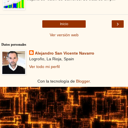
›
Inicio
Ver versión web
Datos personales
Alejandro San Vicente Navarro
Logroño, La Rioja, Spain
Ver todo mi perfil
Con la tecnología de
Blogger
.