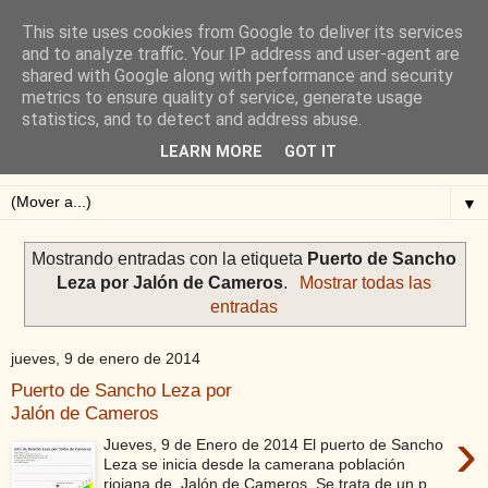
This site uses cookies from Google to deliver its services
Blog de Alejandro San
and to analyze traffic. Your IP address and user-agent are
shared with Google along with performance and security
Vicente
metrics to ensure quality of service, generate usage
statistics, and to detect and address abuse.
Blog sobre ciclismo: perfiles y altimetrías.
LEARN MORE
GOT IT
▼
Mostrando entradas con la etiqueta
Puerto de Sancho
Leza por Jalón de Cameros
.
Mostrar todas las
entradas
jueves, 9 de enero de 2014
Puerto de Sancho Leza por
Jalón de Cameros
›
Jueves, 9 de Enero de 2014 El puerto de Sancho
Leza se inicia desde la camerana población
riojana de Jalón de Cameros. Se trata de un p...