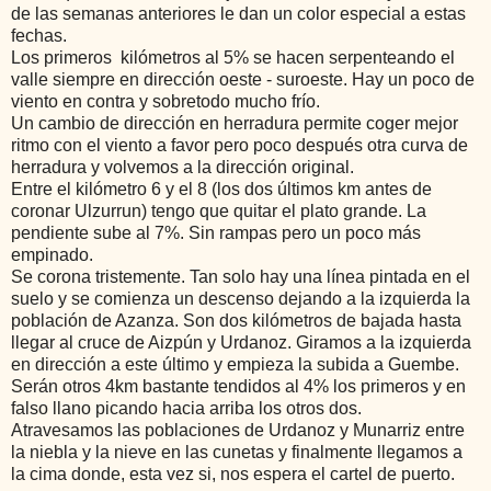
de las semanas anteriores le dan un color especial a estas
fechas.
Los primeros kilómetros al 5% se hacen serpenteando el
valle siempre en dirección oeste - suroeste. Hay un poco de
viento en contra y sobretodo mucho frío.
Un cambio de dirección en herradura permite coger mejor
ritmo con el viento a favor pero poco después otra curva de
herradura y volvemos a la dirección original.
Entre el kilómetro 6 y el 8 (los dos últimos km antes de
coronar Ulzurrun) tengo que quitar el plato grande. La
pendiente sube al 7%. Sin rampas pero un poco más
empinado.
Se corona tristemente. Tan solo hay una línea pintada en el
suelo y se comienza un descenso dejando a la izquierda la
población de Azanza. Son dos kilómetros de bajada hasta
llegar al cruce de Aizpún y Urdanoz. Giramos a la izquierda
en dirección a este último y empieza la subida a Guembe.
Serán otros 4km bastante tendidos al 4% los primeros y en
falso llano picando hacia arriba los otros dos.
Atravesamos las poblaciones de Urdanoz y Munarriz entre
la niebla y la nieve en las cunetas y finalmente llegamos a
la cima donde, esta vez si, nos espera el cartel de puerto.