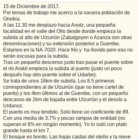
15 de Diciembre de 2017.
Por temas de trabajo me acerco a la navarra población de
Ororbia.
A las 11.30 me desplazo hacia Anotz, una pequeña
localidad en el valle del Ollo desde donde empieza la
subida al alto de Ulzurrún (Zabalgoyen o Azanza son otras
denominaciones) y su extensión posterior a Guembe.
Estamos en la NA-7020.
Hace frío y ha llovido pero eso no
serán excusas para la subida.
Tras un pequeño descenso justo tras pasar el puente sobre
el río Arakil empieza la subida al puerto (justo un poco
después hay otro puente sobre el Udarbe).
Se trata de unos 16km de subida. Los 8.5 primeros
correspondientes al de Ulzurrún (que no tiene cartel de
puerto) y los 4km últimos al de Guembe, con un pequeño
descanso de 2km de bajada entre Ulzurrún y el desvío a
Urdanoz.
El puerto es muy tendido. Solo tiene un coeficiente de 89.
Con una media de 3.7% y pocas rampas de entidad (no
superan el 8% en ningún momento). Yo lo subí con plato
grande hasta el km 7.
El bosque es bonito. Las hojas caidas del otoño y la nieve