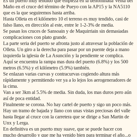
Es un puerto muy tendido que empieza en la denominada Venta del
Maño en el cruce del término de Pueyo con la AP15 y la NA5110
que es la que seguiremos hasta arriba.
Hasta Olleta en el kilómetro 10 el terreno es muy tendido, casi de
falso llano, en dirección al este, entre le 1-2-3% de media.
Se pasan los cruces de Sansoain y de Maquirriain sin demasiadas
complicaciones con plato grande.
La parte seria del puerto se afronta justo al atravesar la población de
Olleta. Un giro a la derecha para pasar por un puente deja a mano
izquierda la iglesia de La Asunción y la pendiente se complica.
Aquí se encuentra la rampa mas dura del puerto (6.8%) y los 500
metros (6.5%) y el kilómetro (5.9%) también.
Se enlazan varias curvas y contracurvas cogiendo altura más
rápidamente y permitiendo ver ya a lo lejos los aerogeneradores de
la cima.
Van a ser 3km al 5.5% de media. Sin duda, los mas duros pero aún
así de poca entidad.
Finalmente se corona. No hay cartel de puerto y sigo un poco más.
Hay un tramo de bajada y llano con unas vistas preciosas del valle
hasta llegar al cruce con la carretera que se dirige a San Martin de
Unx y Lerga.
En definitiva es un puerto muy suave, que se puede hacer con
mucho desarrollo y que me ha venido bien para terminar el año...o