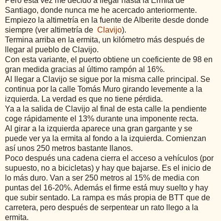
Pero esta vez me decido a llegar hasta la Ermita de
Santiago, donde nunca me he acercado anteriormente.
Empiezo la altimetría en la fuente de Alberite desde donde
siempre (ver altimetría de
Clavijo
).
Termina arriba en la ermita, un kilómetro más después de
llegar al pueblo de Clavijo.
Con esta variante, el puerto obtiene un coeficiente de 98 en
gran medida gracias al último rampón al 16%.
Al llegar a Clavijo se sigue por la misma calle principal. Se
continua por la calle Tomás Muro girando levemente a la
izquierda. La verdad es que no tiene pérdida.
Ya a la salida de Clavijo al final de esta calle la pendiente
coge rápidamente el 13% durante una imponente recta.
Al girar a la izquierda aparece una gran gargante y se
puede ver ya la ermita al fondo a la izquierda. Comienzan
así unos 250 metros bastante llanos.
Poco después una cadena cierra el acceso a vehículos (por
supuesto, no a bicicletas) y hay que bajarse. Es el inicio de
lo más duro. Van a ser 250 metros al 15% de media con
puntas del 16-20%. Además el firme está muy suelto y hay
que subir sentado. La rampa es más propia de BTT que de
carretera, pero después de serpentear un rato llego a la
ermita.