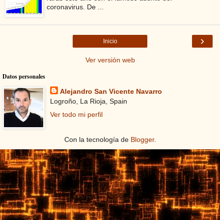
coronavirus. De ...
›
Inicio
Ver versión web
Datos personales
Alejandro San Vicente Navarro
Logroño, La Rioja, Spain
Ver todo mi perfil
Con la tecnología de
Blogger
.