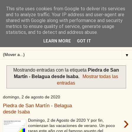
This site uses cookies from Google to deliver its services
Blog de Alejandro San
and to analyze traffic. Your IP address and user-agent are
shared with Google along with performance and security
Vicente
metrics to ensure quality of service, generate usage
statistics, and to detect and address abuse.
Blog sobre ciclismo: perfiles y altimetrías.
LEARN MORE
GOT IT
▼
Mostrando entradas con la etiqueta
Piedra de San
Martín - Belagua desde Isaba
.
Mostrar todas las
entradas
domingo, 2 de agosto de 2020
Piedra de San Martín - Belagua
desde Isaba
›
Domingo, 2 de Agosto de 2020 Y por fin,
comienzan las vacaciones de verano. Un poco
raras este año con el famoso asunto del