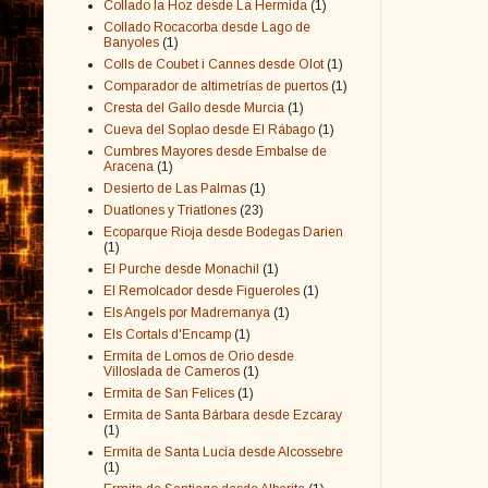
Collado la Hoz desde La Hermida
(1)
Collado Rocacorba desde Lago de
Banyoles
(1)
Colls de Coubet i Cannes desde Olot
(1)
Comparador de altimetrías de puertos
(1)
Cresta del Gallo desde Murcia
(1)
Cueva del Soplao desde El Rábago
(1)
Cumbres Mayores desde Embalse de
Aracena
(1)
Desierto de Las Palmas
(1)
Duatlones y Triatlones
(23)
Ecoparque Rioja desde Bodegas Darien
(1)
El Purche desde Monachil
(1)
El Remolcador desde Figueroles
(1)
Els Angels por Madremanya
(1)
Els Cortals d'Encamp
(1)
Ermita de Lomos de Orio desde
Villoslada de Cameros
(1)
Ermita de San Felices
(1)
Ermita de Santa Bárbara desde Ezcaray
(1)
Ermita de Santa Lucía desde Alcossebre
(1)