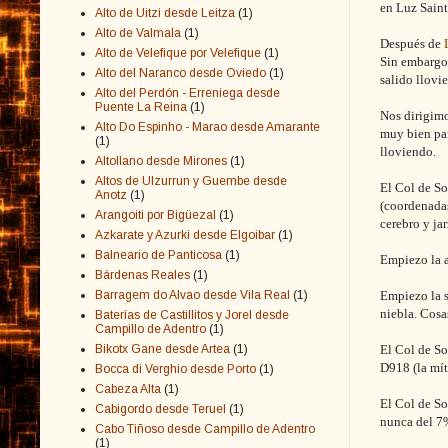
en Luz Saint
Alto de Uitzi desde Leitza
(1)
Alto de Valmala
(1)
Después de
Alto de Velefique por Velefique
(1)
Sin embargo,
Alto del Naranco desde Oviedo
(1)
salido llovi
Alto del Perdón - Erreniega desde
Puente La Reina
(1)
Nos dirigimo
Alto Do Espinho - Marao desde Amarante
muy bien par
(1)
lloviendo.
Altollano desde Mirones
(1)
Altos de Ulzurrun y Guembe desde
El Col de So
Anotz
(1)
(coordenadas
Arangoiti por Bigüezal
(1)
cerebro y ja
Azkarate y Azurki desde Elgoibar
(1)
Balneario de Panticosa
(1)
Empiezo la a
Bárdenas Reales
(1)
Barragem do Alvao desde Vila Real
(1)
Empiezo la s
niebla. Cosas
Baterías de Castillitos y Jorel desde
Campillo de Adentro
(1)
Bikotx Gane desde Artea
(1)
El Col de So
D918 (la mít
Bocca di Verghio desde Porto
(1)
Cabeza Alta
(1)
El Col de So
Cabigordo desde Teruel
(1)
nunca del 7%
Cabo Tiñoso desde Campillo de Adentro
(1)