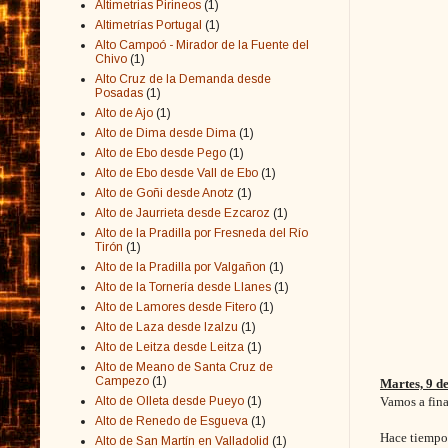
Altimetrias Pirineos
(1)
Altimetrías Portugal
(1)
Alto Campoó - Mirador de la Fuente del
Chivo
(1)
Alto Cruz de la Demanda desde
Posadas
(1)
Alto de Ajo
(1)
Alto de Dima desde Dima
(1)
Alto de Ebo desde Pego
(1)
Alto de Ebo desde Vall de Ebo
(1)
Alto de Goñi desde Anotz
(1)
Alto de Jaurrieta desde Ezcaroz
(1)
Alto de la Pradilla por Fresneda del Río
Tirón
(1)
Alto de la Pradilla por Valgañon
(1)
Alto de la Tornería desde Llanes
(1)
Alto de Lamores desde Fitero
(1)
Alto de Laza desde Izalzu
(1)
Alto de Leitza desde Leitza
(1)
Alto de Meano de Santa Cruz de
Campezo
(1)
Martes, 9 d
Alto de Olleta desde Pueyo
(1)
Vamos a fina
Alto de Renedo de Esgueva
(1)
Hace tiempo,
Alto de San Martín en Valladolid
(1)