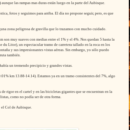
2) aunque las rampas mas duras están luego en la parte del Aubisque.
stica, fotos y seguimos para arriba. El día no propone seguir, pero, es que
guna zona peligrosa de gravilla que lo trazamos con mucho cuidado.
km son muy suaves con medias entre el 1% y el 4%. Nos quedan 5 hasta la
du Litor), un espectacular tramo de carretera tallado en la roca en los
montaña y sus impresionantes vistas aéreas. Sin embargo, yo sólo puedo
 ruta también.
 había un tremendo precipicio y grandes vistas.
0.01% km 13.88-14.14). Estamos ya en un tramo consistentes del 7%, algo
e rigor en el cartel y en las bicicletas gigantes que se encuentran en la
istas, como no podía ser de otra forma.
e el Col de Aubisque.