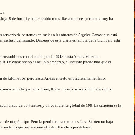
eal.
ioja, 9 de junio) y haber tenido unos días anteriores perfectos, hoy ha
reservorio de bastantes animales a las afueras de Argeles-Gazost que está
 incluso demasiado. Después de esta visita es la hora de la bici, pero esta
otros subimos con el coche por la D918 hasta Arrens-Marsous
llí. Obviamente no es así. Sin embargo, el instinto puede mas que el
ar de kilómetros, pero hasta Arrens el resto es prácticamente llano.
eorar a medida que cojo altura, lluevo menos pero aparece una espesa
cumulado de 834 metros y un coeficiente global de 199. La carretera es la
os de ningún tipo. Pero la pendiente tampoco es dura. Si bien no baja
r nada porque no veo mas allá de 10 metros por delante.