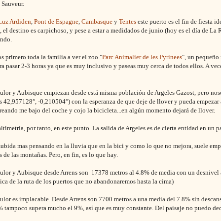
 Sauveur.
Luz Ardiden
,
Pont de Espagne
,
Cambasque
y
Tentes
este puerto es el fin de fiesta id
 el destino es carpichoso, y pese a estar a medidados de junio (hoy es el día de La R
endo.
s primero toda la familia a ver el zoo "
Parc Animalier de les Pyrinees
", un pequeño 
a pasar 2-3 horas ya que es muy inclusivo y paseas muy cerca de todos ellos. A veces
ulor y Aubisque empiezan desde está misma población de Argeles Gazost, pero nos
 42,957128°, -0,210504°) con la esperanza de que deje de llover y pueda empezar a
rreando me bajo del coche y cojo la bicicleta...en algún momento dejará de llover.
ltimetría, por tanto, en este punto. La salida de Argeles es de cierta entidad en un p
ubida mas pensando en la lluvia que en la bici y como lo que no mejora, suele emp
 de las montañas. Pero, en fin, es lo que hay.
ulor y Aubisque desde Arrens son 17378 metros al 4.8% de media con un desnivel a
ica de la ruta de los puertos que no abandonaremos hasta la cima)
ulor es implacable. Desde Arrens son 7700 metros a una media del 7.8% sin descans
 tampoco supera mucho el 9%, así que es muy constante. Del paisaje no puedo deci