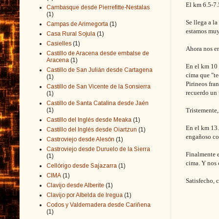
El km 6.5-7.
Cambasque desde Pierrefitte-Nestalas
(1)
Se llega a l
Campas de Arimegorta
(1)
estamos muy 
Casa Rural Sojula
(1)
Casielles
(1)
Ahora nos en
Castillo de Aracena desde embalse de
Aracena
(1)
En el km 10 
Castillo de San Julián desde Cartagena
cima que "te
(1)
Pirineos fra
Castillo de San Vicente de la Sonsierra
recuerdo un 
(1)
Castillo de Santa Catalina desde Jaén
(1)
Tristemente,
Castillo del Inglés desde Meaka
(1)
En el km 13
Castillo del Inglés desde Oiartzun
(1)
engañoso co
Castroviejo desde Alesón
(1)
Castroviejo desde Duruelo de la Sierra
Finalmente e
(1)
cima. Y nos 
Cellórigo desde Sajazarra
(1)
CIMA
(1)
Satisfecho, 
Clavijo desde Alberite
(1)
Clavijo por Albelda de Iregua
(1)
Codos y Valdemadera desde Cariñena
(1)