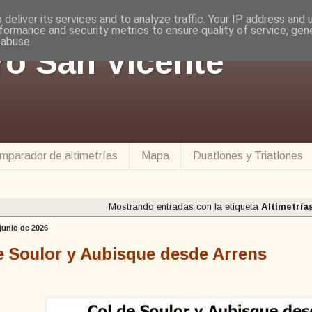
deliver its services and to analyze traffic. Your IP address and
formance and security metrics to ensure quality of service, ge
 abuse.
ro San Vicente
mparador de altimetrías
Mapa
Duatlones y Triatlones
Mostrando entradas con la etiqueta
Altimetría
 junio de 2026
e Soulor y Aubisque desde Arrens