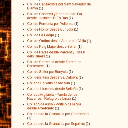
Coll de Capsacosta por Sant Salvador de
Bianya
(1)
Coll de Condreu y Santuario de Far
desde Hostalets D'En Bas
(1)
Coll de Femenía por Pollensa
(1)
Coll de Honor desde Bunyola
(1)
Coll de La Garga
(1)
Coll de Ordino desde Andorra la Vella
(1)
Coll de Puig Major desde Soller
(1)
Coll de Rates desde Parcent y Tossal
dels Diners
(1)
Coll de Sarratella desde Torre d'en
Domenech
(1)
Coll de Soller por Bunyola
(1)
Coll dels Reis desde Sa Calobra
(1)
Collada Beixalis desde Vila
(1)
Collada Llomena desde Sellañu
(1)
Collado Argibiela - Puerto de los
Navarros - Refugio de Linza
(1)
Collado de Asón - Portillo de la Sía
desde Arredondo
(1)
Collado de la Granatilla por Carboneras
(1)
Collado de la Granatilla por Sopalmo
(1)