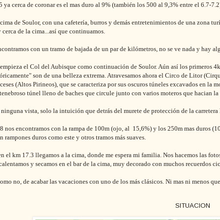
5 ya cerca de coronar es el mas duro al 9% (también los 500 al 9,3% entre el 6.7-7.
a cima de Soulor, con una cafetería, burros y demás entretenimientos de una zona turí
cerca de la cima...así que continuamos.
contramos con un tramo de bajada de un par de kilómetros, no se ve nada y hay al
empieza el Col del Aubisque como continuación de Soulor. Aún así los primeros 4
óricamente" son de una belleza extrema. Atravesamos ahora el Circo de Litor (Cirque 
nceses (Altos Pirineos), que se caracteriza por sus oscuros túneles excavados en la 
tenebroso túnel lleno de baches que circule junto con varios moteros que hacian la
 ninguna vista, solo la intuición que detrás del murete de protección de la carretera
.8 nos encontramos con la rampa de 100m (ojo, al 15,6%) y los 250m mas duros (1
n rampones duros como este y otros tramos más suaves.
n el km 17.3 llegamos a la cima, donde me espera mi familia. Nos hacemos las fotos d
calentamos y secamos en el bar de la cima, muy decorado con muchos recuerdos cicl
como no, de acabar las vacaciones con uno de los más clásicos. Ni mas ni menos qu
SITUACION