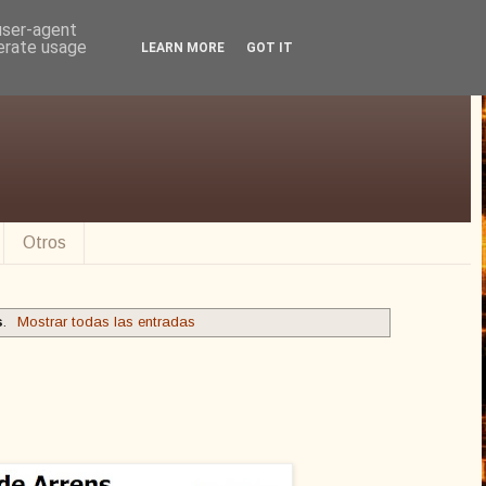
 user-agent
nerate usage
LEARN MORE
GOT IT
Otros
s
.
Mostrar todas las entradas