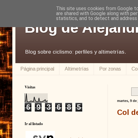
This site uses cookies from Google to 
are shared with Google along with per
statistics, and to detect and address
Blog de Alejand
Blog sobre ciclismo: perfiles y altimetrías.
Página principal
Altimetrías
Por zonas
Co
Visitas
martes, 9 de
6
9
3
6
8
5
Col d
Ir al listado