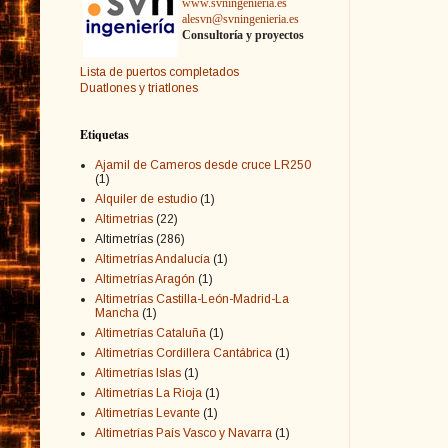
www.svningenieria.es
alesvn@svningenieria.es
Consultoría y proyectos
Lista de puertos completados
Duatlones y triatlones
Etiquetas
Ajamil de Cameros desde cruce LR250
(1)
Alquiler de estudio
(1)
Altimetrias
(22)
Altimetrías
(286)
Altimetrías Andalucía
(1)
Altimetrías Aragón
(1)
Altimetrías Castilla-León-Madrid-La
Mancha
(1)
Altimetrías Cataluña
(1)
Altimetrías Cordillera Cantábrica
(1)
Altimetrías Islas
(1)
Altimetrías La Rioja
(1)
Altimetrías Levante
(1)
Altimetrías País Vasco y Navarra
(1)