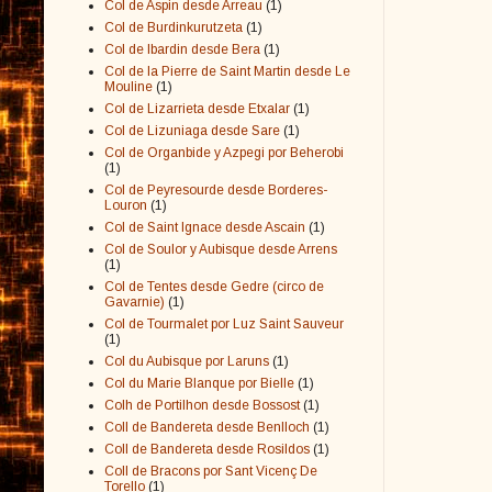
Col de Aspin desde Arreau
(1)
Col de Burdinkurutzeta
(1)
Col de Ibardin desde Bera
(1)
Col de la Pierre de Saint Martin desde Le
Mouline
(1)
Col de Lizarrieta desde Etxalar
(1)
Col de Lizuniaga desde Sare
(1)
Col de Organbide y Azpegi por Beherobi
(1)
Col de Peyresourde desde Borderes-
Louron
(1)
Col de Saint Ignace desde Ascain
(1)
Col de Soulor y Aubisque desde Arrens
(1)
Col de Tentes desde Gedre (circo de
Gavarnie)
(1)
Col de Tourmalet por Luz Saint Sauveur
(1)
Col du Aubisque por Laruns
(1)
Col du Marie Blanque por Bielle
(1)
Colh de Portilhon desde Bossost
(1)
Coll de Bandereta desde Benlloch
(1)
Coll de Bandereta desde Rosildos
(1)
Coll de Bracons por Sant Vicenç De
Torello
(1)