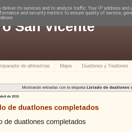
deliver its services and to analyze traffic. Your IP address and
formance and security metrics to ensure quality of service, ge
 abuse.
ro San Vicente
mparador de altimetrías
Mapa
Duatlones y Triatlones
Mostrando entradas con la etiqueta
Listado de duatlones
abril de 2015
do de duatlones completados
o de duatlones completados