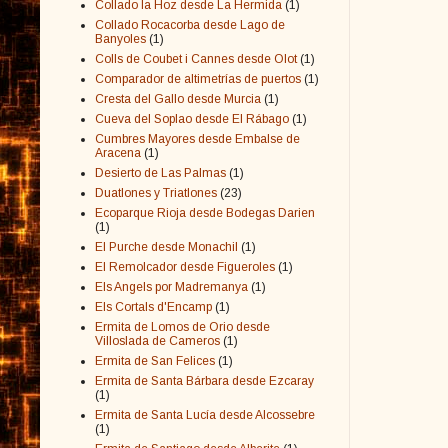
Collado la Hoz desde La Hermida
(1)
Collado Rocacorba desde Lago de
Banyoles
(1)
Colls de Coubet i Cannes desde Olot
(1)
Comparador de altimetrías de puertos
(1)
Cresta del Gallo desde Murcia
(1)
Cueva del Soplao desde El Rábago
(1)
Cumbres Mayores desde Embalse de
Aracena
(1)
Desierto de Las Palmas
(1)
Duatlones y Triatlones
(23)
Ecoparque Rioja desde Bodegas Darien
(1)
El Purche desde Monachil
(1)
El Remolcador desde Figueroles
(1)
Els Angels por Madremanya
(1)
Els Cortals d'Encamp
(1)
Ermita de Lomos de Orio desde
Villoslada de Cameros
(1)
Ermita de San Felices
(1)
Ermita de Santa Bárbara desde Ezcaray
(1)
Ermita de Santa Lucía desde Alcossebre
(1)