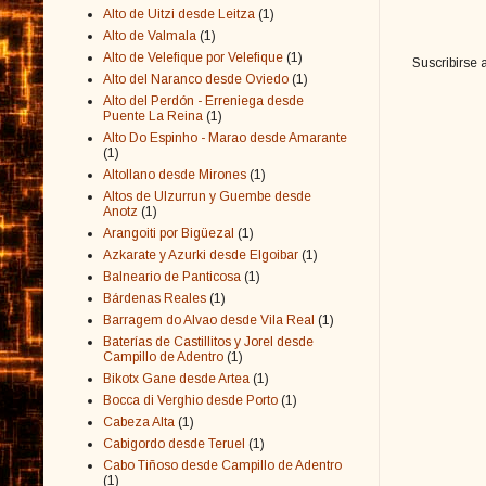
Alto de Uitzi desde Leitza
(1)
Alto de Valmala
(1)
Alto de Velefique por Velefique
(1)
Suscribirse 
Alto del Naranco desde Oviedo
(1)
Alto del Perdón - Erreniega desde
Puente La Reina
(1)
Alto Do Espinho - Marao desde Amarante
(1)
Altollano desde Mirones
(1)
Altos de Ulzurrun y Guembe desde
Anotz
(1)
Arangoiti por Bigüezal
(1)
Azkarate y Azurki desde Elgoibar
(1)
Balneario de Panticosa
(1)
Bárdenas Reales
(1)
Barragem do Alvao desde Vila Real
(1)
Baterías de Castillitos y Jorel desde
Campillo de Adentro
(1)
Bikotx Gane desde Artea
(1)
Bocca di Verghio desde Porto
(1)
Cabeza Alta
(1)
Cabigordo desde Teruel
(1)
Cabo Tiñoso desde Campillo de Adentro
(1)