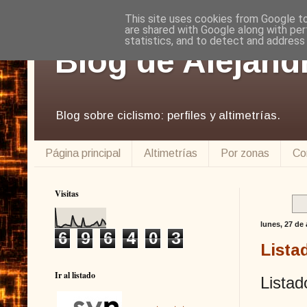
This site uses cookies from Google to 
are shared with Google along with per
statistics, and to detect and address
Blog de Alejand
Blog sobre ciclismo: perfiles y altimetrías.
Página principal
Altimetrías
Por zonas
Co
Visitas
lunes, 27 de 
6
9
6
4
0
3
Lista
Ir al listado
Listad