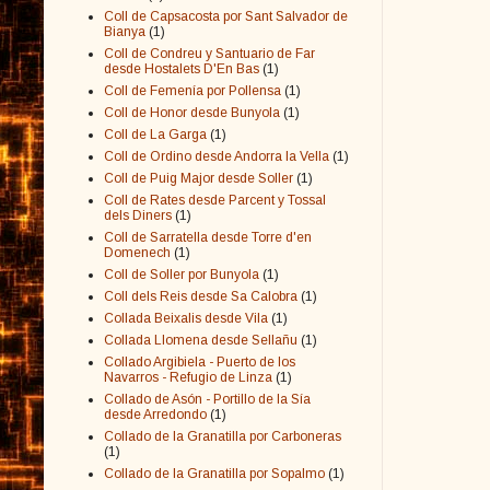
Coll de Capsacosta por Sant Salvador de
Bianya
(1)
Coll de Condreu y Santuario de Far
desde Hostalets D'En Bas
(1)
Coll de Femenía por Pollensa
(1)
Coll de Honor desde Bunyola
(1)
Coll de La Garga
(1)
Coll de Ordino desde Andorra la Vella
(1)
Coll de Puig Major desde Soller
(1)
Coll de Rates desde Parcent y Tossal
dels Diners
(1)
Coll de Sarratella desde Torre d'en
Domenech
(1)
Coll de Soller por Bunyola
(1)
Coll dels Reis desde Sa Calobra
(1)
Collada Beixalis desde Vila
(1)
Collada Llomena desde Sellañu
(1)
Collado Argibiela - Puerto de los
Navarros - Refugio de Linza
(1)
Collado de Asón - Portillo de la Sía
desde Arredondo
(1)
Collado de la Granatilla por Carboneras
(1)
Collado de la Granatilla por Sopalmo
(1)