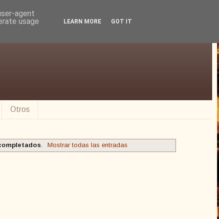
 user-agent
nerate usage
LEARN MORE
GOT IT
Otros
 completados
.
Mostrar todas las entradas