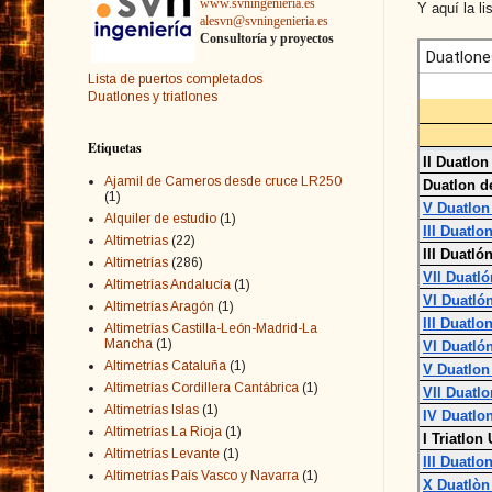
www.svningenieria.es
Y aquí la l
alesvn@svningenieria.es
Consultoría y proyectos
Lista de puertos completados
Duatlones y triatlones
Etiquetas
Ajamil de Cameros desde cruce LR250
(1)
Alquiler de estudio
(1)
Altimetrias
(22)
Altimetrías
(286)
Altimetrías Andalucía
(1)
Altimetrías Aragón
(1)
Altimetrías Castilla-León-Madrid-La
Mancha
(1)
Altimetrías Cataluña
(1)
Altimetrías Cordillera Cantábrica
(1)
Altimetrías Islas
(1)
Altimetrías La Rioja
(1)
Altimetrías Levante
(1)
Altimetrías País Vasco y Navarra
(1)