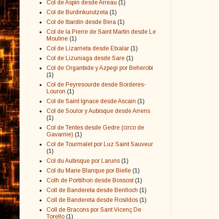
Col de Aspin desde Arreau
(1)
Col de Burdinkurutzeta
(1)
Col de Ibardin desde Bera
(1)
Col de la Pierre de Saint Martin desde Le
Mouline
(1)
Col de Lizarrieta desde Etxalar
(1)
Col de Lizuniaga desde Sare
(1)
Col de Organbide y Azpegi por Beherobi
(1)
Col de Peyresourde desde Borderes-
Louron
(1)
Col de Saint Ignace desde Ascain
(1)
Col de Soulor y Aubisque desde Arrens
(1)
Col de Tentes desde Gedre (circo de
Gavarnie)
(1)
Col de Tourmalet por Luz Saint Sauveur
(1)
Col du Aubisque por Laruns
(1)
Col du Marie Blanque por Bielle
(1)
Colh de Portilhon desde Bossost
(1)
Coll de Bandereta desde Benlloch
(1)
Coll de Bandereta desde Rosildos
(1)
Coll de Bracons por Sant Vicenç De
Torello
(1)