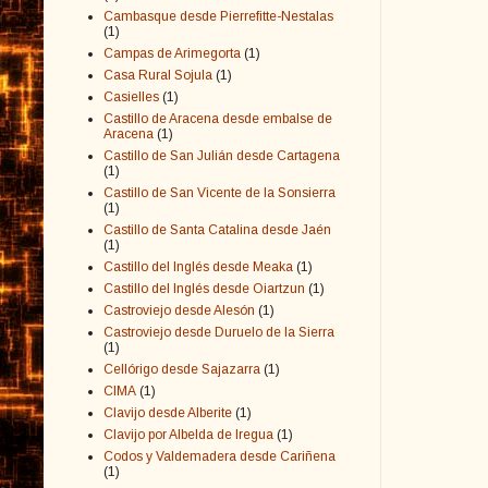
Cambasque desde Pierrefitte-Nestalas
(1)
Campas de Arimegorta
(1)
Casa Rural Sojula
(1)
Casielles
(1)
Castillo de Aracena desde embalse de
Aracena
(1)
Castillo de San Julián desde Cartagena
(1)
Castillo de San Vicente de la Sonsierra
(1)
Castillo de Santa Catalina desde Jaén
(1)
Castillo del Inglés desde Meaka
(1)
Castillo del Inglés desde Oiartzun
(1)
Castroviejo desde Alesón
(1)
Castroviejo desde Duruelo de la Sierra
(1)
Cellórigo desde Sajazarra
(1)
CIMA
(1)
Clavijo desde Alberite
(1)
Clavijo por Albelda de Iregua
(1)
Codos y Valdemadera desde Cariñena
(1)