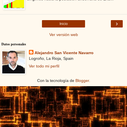
›
Inicio
Ver versión web
Datos personales
Alejandro San Vicente Navarro
Logroño, La Rioja, Spain
Ver todo mi perfil
Con la tecnología de
Blogger
.