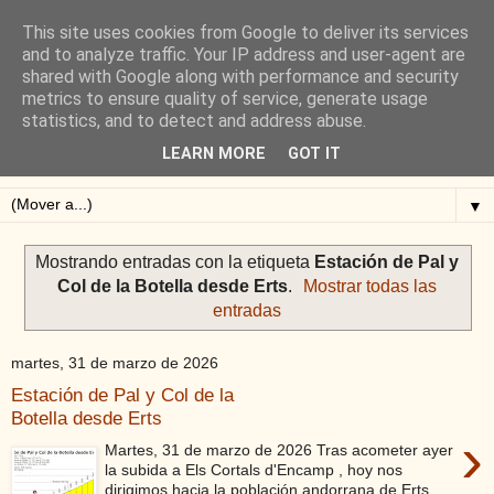
This site uses cookies from Google to deliver its services
Blog de Alejandro San
and to analyze traffic. Your IP address and user-agent are
shared with Google along with performance and security
Vicente
metrics to ensure quality of service, generate usage
statistics, and to detect and address abuse.
Blog sobre ciclismo: perfiles y altimetrías.
LEARN MORE
GOT IT
▼
Mostrando entradas con la etiqueta
Estación de Pal y
Col de la Botella desde Erts
.
Mostrar todas las
entradas
martes, 31 de marzo de 2026
Estación de Pal y Col de la
Botella desde Erts
›
Martes, 31 de marzo de 2026 Tras acometer ayer
la subida a Els Cortals d'Encamp , hoy nos
dirigimos hacia la población andorrana de Erts...