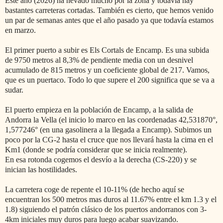
Este año (2026) ha nevado mucho por la zona y todavía hay
bastantes carreteras cortadas. También es cierto, que hemos venido
un par de semanas antes que el año pasado ya que todavía estamos
en marzo.
El primer puerto a subir es Els Cortals de Encamp. Es una subida
de 9750 metros al 8,3% de pendiente media con un desnivel
acumulado de 815 metros y un coeficiente global de 217. Vamos,
que es un puertaco. Todo lo que supere el 200 significa que se va a
sudar.
El puerto empieza en la población de Encamp, a la salida de
Andorra la Vella (el inicio lo marco en las coordenadas
42,531870°,
1,577246° (en una gasolinera a la llegada a Encamp). Subimos un
poco por la CG-2 hasta el cruce que nos llevará hasta la cima en el
Km1 (donde se podría considerar que se inicia realmente).
En esa rotonda cogemos el desvío a la derecha (CS-220) y se
inician las hostilidades.
La carretera coge de repente el 10-11% (de hecho aquí se
encuentran los 500 metros mas duros al 11.67% entre el km 1.3 y el
1.8) siguiendo el patrón clásico de los puertos andorranos con 3-
4km iniciales muy duros para luego acabar suavizando.