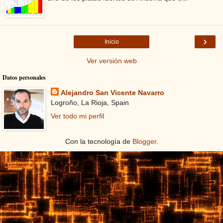
›
Inicio
Ver versión web
Datos personales
Alejandro San Vicente Navarro
Logroño, La Rioja, Spain
Ver todo mi perfil
Con la tecnología de
Blogger
.