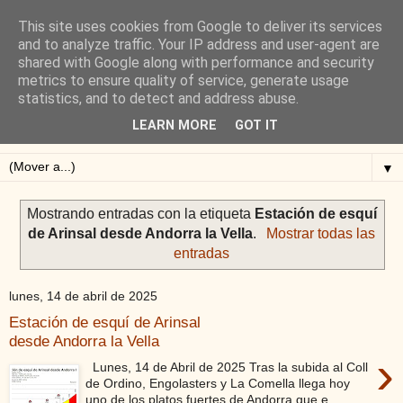
This site uses cookies from Google to deliver its services
Blog de Alejandro San
and to analyze traffic. Your IP address and user-agent are
shared with Google along with performance and security
Vicente
metrics to ensure quality of service, generate usage
statistics, and to detect and address abuse.
Blog sobre ciclismo: perfiles y altimetrías.
LEARN MORE
GOT IT
▼
Mostrando entradas con la etiqueta
Estación de esquí
de Arinsal desde Andorra la Vella
.
Mostrar todas las
entradas
lunes, 14 de abril de 2025
Estación de esquí de Arinsal
desde Andorra la Vella
›
Lunes, 14 de Abril de 2025 Tras la subida al Coll
de Ordino, Engolasters y La Comella llega hoy
uno de los platos fuertes de Andorra que e...