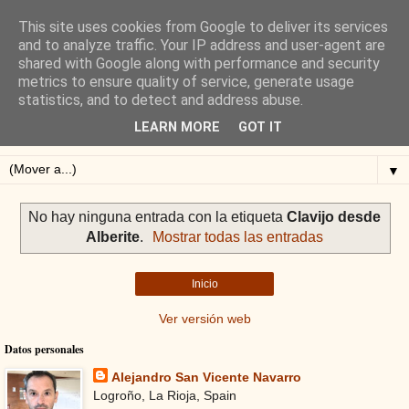
This site uses cookies from Google to deliver its services
Blog de Alejandro San
and to analyze traffic. Your IP address and user-agent are
shared with Google along with performance and security
Vicente
metrics to ensure quality of service, generate usage
statistics, and to detect and address abuse.
Blog sobre ciclismo: perfiles y altimetrías.
LEARN MORE
GOT IT
▼
No hay ninguna entrada con la etiqueta
Clavijo desde
Alberite
.
Mostrar todas las entradas
Inicio
Ver versión web
Datos personales
Alejandro San Vicente Navarro
Logroño, La Rioja, Spain