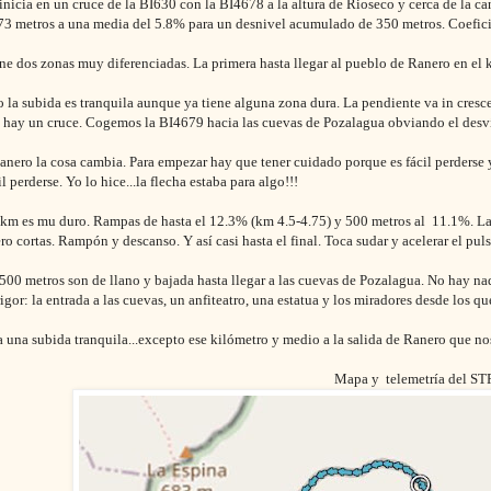
 inicia en un cruce de la BI630 con la BI4678 a la altura de Rioseco y cerca de la ca
73 metros a una media del 5.8% para un desnivel acumulado de 350 metros. Coeficie
ene dos zonas muy diferenciadas. La primera hasta llegar al pueblo de Ranero en el k
 la subida es tranquila aunque ya tiene alguna zona dura. La pendiente va in cresce
 hay un cruce. Cogemos la BI4679 hacia las cuevas de Pozalagua obviando el desví
Ranero la cosa cambia. Para empezar hay que tener cuidado porque es fácil perderse
cil perderse. Yo lo hice...la flecha estaba para algo!!!
 km es mu duro. Rampas de hasta el 12.3% (km 4.5-4.75) y 500 metros al 11.1%. La
ro cortas. Rampón y descanso. Y así casi hasta el final. Toca sudar y acelerar el pul
500 metros son de llano y bajada hasta llegar a las cuevas de Pozalagua. No hay n
rigor: la entrada a las cuevas, un anfiteatro, una estatua y los miradores desde los qu
a una subida tranquila...excepto ese kilómetro y medio a la salida de Ranero que n
Mapa y telemetría del S