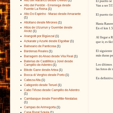
Alto del Naranco desde Oviedo
(1)
El puerto se
Alto del Perdón - Erreniega desde
Van a ser 55
Puente La Reina
(1)
Alto Do Espinho - Marao desde Amarante
El puerto ti
(1)
Altollano desde Mirones
(1)
Hasta Ranero
Altos de Ulzurrun y Guembe desde
En el km 1.5
Anotz
(1)
Arangoiti por Bigüezal
(1)
Al llegar a 
Azkarate y Azurki desde Elgoibar
(1)
que ir, es fá
Balneario de Panticosa
(1)
El siguiente
Bárdenas Reales
(1)
más duras pe
Barragem do Alvao desde Vila Real
(1)
Baterías de Castillitos y Jorel desde
Los últimos 
Campillo de Adentro
(1)
las fotos de 
Bikotx Gane desde Artea
(1)
Bocca di Verghio desde Porto
(1)
En definitiv
Cabeza Alta
(1)
Cabigordo desde Teruel
(1)
Cabo Tiñoso desde Campillo de Adentro
(1)
Cambasque desde Pierrefitte-Nestalas
(1)
Campas de Arimegorta
(1)
Casa Rural Sojula
(1)