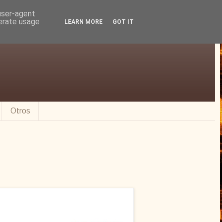
 user-agent
nerate usage
LEARN MORE
GOT IT
Otros