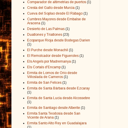
Comparador de altimetrías de puertos
(1)
Cresta del Gallo desde Murcia
(1)
Cueva del Soplao desde El Rábago
(1)
Cumbres Mayores desde Embalse de
Aracena
(1)
Desierto de Las Palmas
(1)
Duatlones y Triatlones
(23)
Ecoparque Rioja desde Bodegas Darien
(1)
El Purche desde Monachil
(1)
El Remolcador desde Figueroles
(1)
Els Angels por Madremanya
(1)
Els Cortals d'Encamp
(1)
Ermita de Lomos de Orio desde
Villoslada de Cameros
(1)
Ermita de San Felices
(1)
Ermita de Santa Bárbara desde Ezcaray
(1)
Ermita de Santa Lucía desde Alcossebre
(1)
Ermita de Santiago desde Alberite
(1)
Ermita Santa Teodosia desde San
Vicente de Arana
(1)
Ermita Santo Alto Rey en Guadalajara
(1)