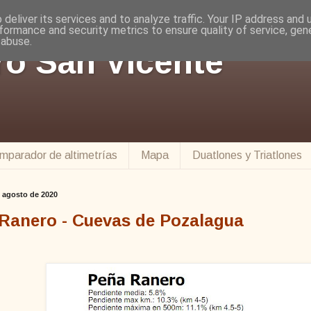
deliver its services and to analyze traffic. Your IP address and
formance and security metrics to ensure quality of service, ge
 abuse.
ro San Vicente
mparador de altimetrías
Mapa
Duatlones y Triatlones
e agosto de 2020
Ranero - Cuevas de Pozalagua