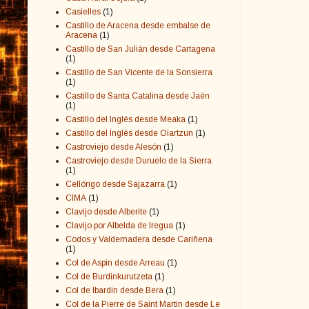
Casielles
(1)
Castillo de Aracena desde embalse de
Aracena
(1)
Castillo de San Julián desde Cartagena
(1)
Castillo de San Vicente de la Sonsierra
(1)
Castillo de Santa Catalina desde Jaén
(1)
Castillo del Inglés desde Meaka
(1)
Castillo del Inglés desde Oiartzun
(1)
Castroviejo desde Alesón
(1)
Castroviejo desde Duruelo de la Sierra
(1)
Cellórigo desde Sajazarra
(1)
CIMA
(1)
Clavijo desde Alberite
(1)
Clavijo por Albelda de Iregua
(1)
Codos y Valdemadera desde Cariñena
(1)
Col de Aspin desde Arreau
(1)
Col de Burdinkurutzeta
(1)
Col de Ibardin desde Bera
(1)
Col de la Pierre de Saint Martin desde Le