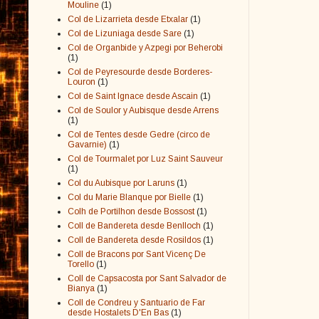
Mouline
(1)
Col de Lizarrieta desde Etxalar
(1)
Col de Lizuniaga desde Sare
(1)
Col de Organbide y Azpegi por Beherobi
(1)
Col de Peyresourde desde Borderes-
Louron
(1)
Col de Saint Ignace desde Ascain
(1)
Col de Soulor y Aubisque desde Arrens
(1)
Col de Tentes desde Gedre (circo de
Gavarnie)
(1)
Col de Tourmalet por Luz Saint Sauveur
(1)
Col du Aubisque por Laruns
(1)
Col du Marie Blanque por Bielle
(1)
Colh de Portilhon desde Bossost
(1)
Coll de Bandereta desde Benlloch
(1)
Coll de Bandereta desde Rosildos
(1)
Coll de Bracons por Sant Vicenç De
Torello
(1)
Coll de Capsacosta por Sant Salvador de
Bianya
(1)
Coll de Condreu y Santuario de Far
desde Hostalets D'En Bas
(1)