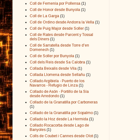
Coll de Femenía por Pollensa
(1)
Coll de Honor desde Bunyola
(1)
Coll de La Garga
(1)
Coll de Ordino desde Andorra la Vella
(1)
Coll de Puig Major desde Soller
(1)
Coll de Rates desde Parcent y Tossal
dels Diners
(1)
Coll de Sarratella desde Torre d'en
Domenech
(1)
Coll de Soller por Bunyola
(1)
Coll dels Reis desde Sa Calobra
(1)
Collada Beixalis desde Vila
(1)
Collada Llomena desde Sellañu
(1)
Collado Argibiela - Puerto de los
Navarros - Refugio de Linza
(1)
Collado de Asón - Portillo de la Sía
desde Arredondo
(1)
Collado de la Granatilla por Carboneras
(1)
Collado de la Granatilla por Sopalmo
(1)
Collado la Hoz desde La Hermida
(1)
Collado Rocacorba desde Lago de
Banyoles
(1)
Colls de Coubet i Cannes desde Olot
(1)