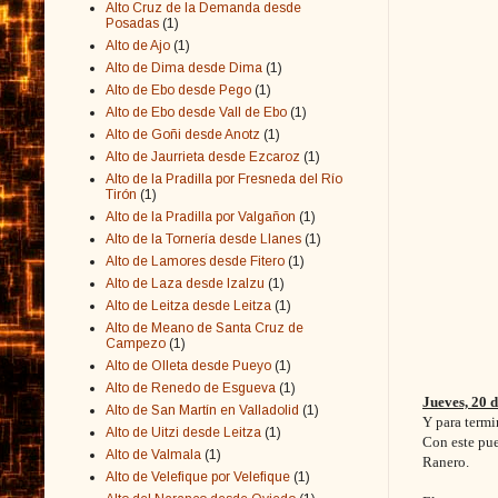
Alto Cruz de la Demanda desde
Posadas
(1)
Alto de Ajo
(1)
Alto de Dima desde Dima
(1)
Alto de Ebo desde Pego
(1)
Alto de Ebo desde Vall de Ebo
(1)
Alto de Goñi desde Anotz
(1)
Alto de Jaurrieta desde Ezcaroz
(1)
Alto de la Pradilla por Fresneda del Río
Tirón
(1)
Alto de la Pradilla por Valgañon
(1)
Alto de la Tornería desde Llanes
(1)
Alto de Lamores desde Fitero
(1)
Alto de Laza desde Izalzu
(1)
Alto de Leitza desde Leitza
(1)
Alto de Meano de Santa Cruz de
Campezo
(1)
Alto de Olleta desde Pueyo
(1)
Alto de Renedo de Esgueva
(1)
Jueves, 20 
Alto de San Martín en Valladolid
(1)
Y para termi
Alto de Uitzi desde Leitza
(1)
Con este pue
Alto de Valmala
(1)
Ranero.
Alto de Velefique por Velefique
(1)