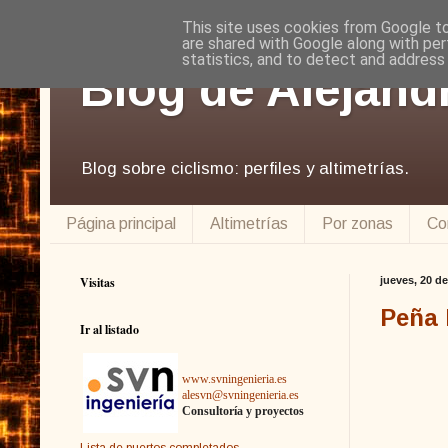
This site uses cookies from Google to 
are shared with Google along with per
statistics, and to detect and address
Blog de Alejand
Blog sobre ciclismo: perfiles y altimetrías.
Página principal
Altimetrías
Por zonas
Co
Visitas
jueves, 20 d
Peña 
Ir al listado
www.svningenieria.es
alesvn@svningenieria.es
Consultoría y proyectos
Lista de puertos completados