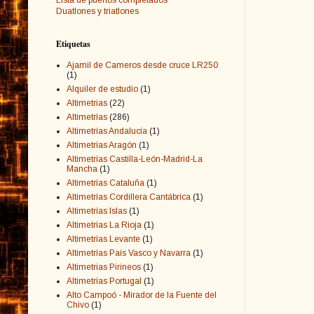
Duatlones y triatlones
Etiquetas
Ajamil de Cameros desde cruce LR250
(1)
Alquiler de estudio
(1)
Altimetrias
(22)
Altimetrías
(286)
Altimetrías Andalucía
(1)
Altimetrías Aragón
(1)
Altimetrías Castilla-León-Madrid-La
Mancha
(1)
Altimetrías Cataluña
(1)
Altimetrías Cordillera Cantábrica
(1)
Altimetrías Islas
(1)
Altimetrías La Rioja
(1)
Altimetrías Levante
(1)
Altimetrías País Vasco y Navarra
(1)
Altimetrias Pirineos
(1)
Altimetrías Portugal
(1)
Alto Campoó - Mirador de la Fuente del
Chivo
(1)