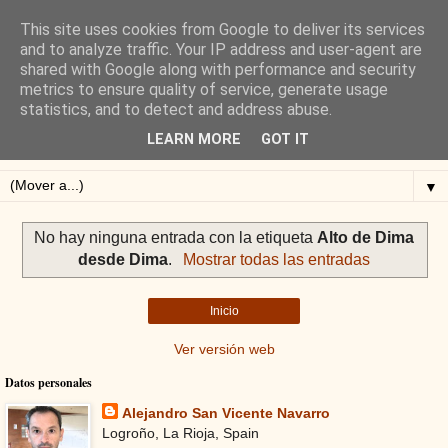
This site uses cookies from Google to deliver its services
Blog de Alejandro San
and to analyze traffic. Your IP address and user-agent are
shared with Google along with performance and security
Vicente
metrics to ensure quality of service, generate usage
statistics, and to detect and address abuse.
Blog sobre ciclismo: perfiles y altimetrías.
LEARN MORE
GOT IT
▼
No hay ninguna entrada con la etiqueta
Alto de Dima
desde Dima
.
Mostrar todas las entradas
Inicio
Ver versión web
Datos personales
Alejandro San Vicente Navarro
Logroño, La Rioja, Spain