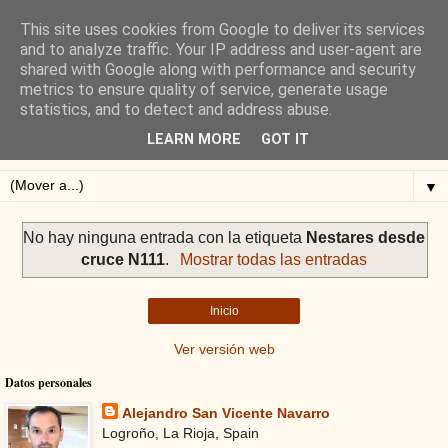
This site uses cookies from Google to deliver its services
Blog de Alejandro San
and to analyze traffic. Your IP address and user-agent are
shared with Google along with performance and security
Vicente
metrics to ensure quality of service, generate usage
statistics, and to detect and address abuse.
Blog sobre ciclismo: perfiles y altimetrías.
LEARN MORE
GOT IT
▼
No hay ninguna entrada con la etiqueta
Nestares desde
cruce N111
.
Mostrar todas las entradas
Inicio
Ver versión web
Datos personales
Alejandro San Vicente Navarro
Logroño, La Rioja, Spain