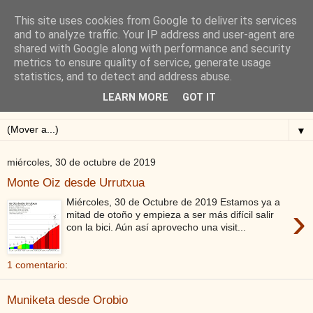
This site uses cookies from Google to deliver its services
Blog de Alejandro San
and to analyze traffic. Your IP address and user-agent are
shared with Google along with performance and security
Vicente
metrics to ensure quality of service, generate usage
statistics, and to detect and address abuse.
Blog sobre ciclismo: perfiles y altimetrías.
LEARN MORE
GOT IT
▼
miércoles, 30 de octubre de 2019
Monte Oiz desde Urrutxua
Miércoles, 30 de Octubre de 2019 Estamos ya a
›
mitad de otoño y empieza a ser más difícil salir
con la bici. Aún así aprovecho una visit...
1 comentario:
Muniketa desde Orobio