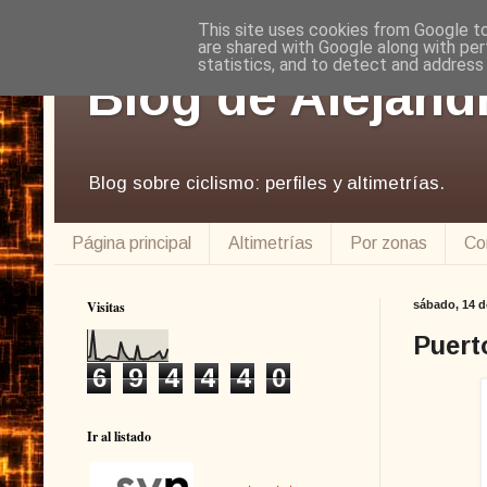
This site uses cookies from Google to 
are shared with Google along with per
statistics, and to detect and address
Blog de Alejand
Blog sobre ciclismo: perfiles y altimetrías.
Página principal
Altimetrías
Por zonas
Co
Visitas
sábado, 14 d
Puert
6
9
4
4
4
0
Ir al listado