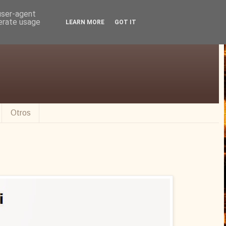
 user-agent
nerate usage
LEARN MORE
GOT IT
Otros