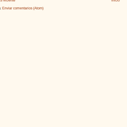
s reciente
Inicio
a:
Enviar comentarios (Atom)