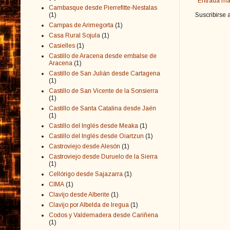
Entrada má
Cambasque desde Pierrefitte-Nestalas
(1)
Suscribirse 
Campas de Arimegorta
(1)
Casa Rural Sojula
(1)
Casielles
(1)
Castillo de Aracena desde embalse de
Aracena
(1)
Castillo de San Julián desde Cartagena
(1)
Castillo de San Vicente de la Sonsierra
(1)
Castillo de Santa Catalina desde Jaén
(1)
Castillo del Inglés desde Meaka
(1)
Castillo del Inglés desde Oiartzun
(1)
Castroviejo desde Alesón
(1)
Castroviejo desde Duruelo de la Sierra
(1)
Cellórigo desde Sajazarra
(1)
CIMA
(1)
Clavijo desde Alberite
(1)
Clavijo por Albelda de Iregua
(1)
Codos y Valdemadera desde Cariñena
(1)