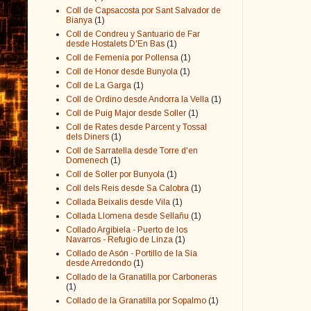
Coll de Capsacosta por Sant Salvador de
Bianya
(1)
Coll de Condreu y Santuario de Far
desde Hostalets D'En Bas
(1)
Coll de Femenía por Pollensa
(1)
Coll de Honor desde Bunyola
(1)
Coll de La Garga
(1)
Coll de Ordino desde Andorra la Vella
(1)
Coll de Puig Major desde Soller
(1)
Coll de Rates desde Parcent y Tossal
dels Diners
(1)
Coll de Sarratella desde Torre d'en
Domenech
(1)
Coll de Soller por Bunyola
(1)
Coll dels Reis desde Sa Calobra
(1)
Collada Beixalis desde Vila
(1)
Collada Llomena desde Sellañu
(1)
Collado Argibiela - Puerto de los
Navarros - Refugio de Linza
(1)
Collado de Asón - Portillo de la Sía
desde Arredondo
(1)
Collado de la Granatilla por Carboneras
(1)
Collado de la Granatilla por Sopalmo
(1)