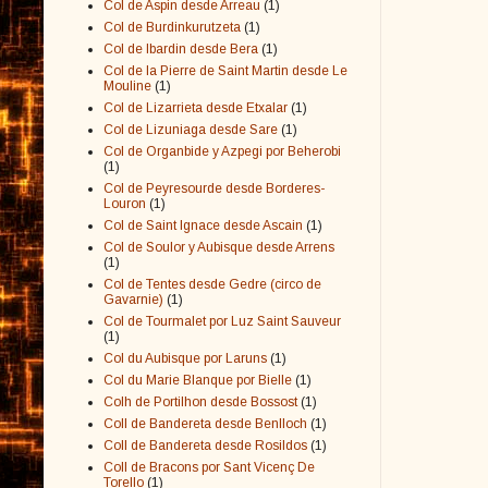
Col de Aspin desde Arreau
(1)
Col de Burdinkurutzeta
(1)
Col de Ibardin desde Bera
(1)
Col de la Pierre de Saint Martin desde Le
Mouline
(1)
Col de Lizarrieta desde Etxalar
(1)
Col de Lizuniaga desde Sare
(1)
Col de Organbide y Azpegi por Beherobi
(1)
Col de Peyresourde desde Borderes-
Louron
(1)
Col de Saint Ignace desde Ascain
(1)
Col de Soulor y Aubisque desde Arrens
(1)
Col de Tentes desde Gedre (circo de
Gavarnie)
(1)
Col de Tourmalet por Luz Saint Sauveur
(1)
Col du Aubisque por Laruns
(1)
Col du Marie Blanque por Bielle
(1)
Colh de Portilhon desde Bossost
(1)
Coll de Bandereta desde Benlloch
(1)
Coll de Bandereta desde Rosildos
(1)
Coll de Bracons por Sant Vicenç De
Torello
(1)