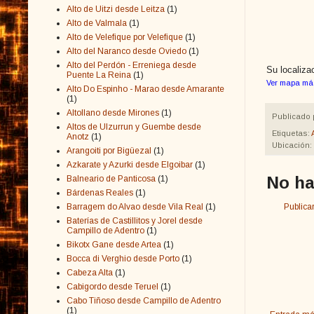
Alto de Uitzi desde Leitza
(1)
Alto de Valmala
(1)
Alto de Velefique por Velefique
(1)
Alto del Naranco desde Oviedo
(1)
Alto del Perdón - Erreniega desde
Su localiza
Puente La Reina
(1)
Ver mapa má
Alto Do Espinho - Marao desde Amarante
(1)
Altollano desde Mirones
(1)
Publicado 
Altos de Ulzurrun y Guembe desde
Etiquetas:
Anotz
(1)
Ubicación:
Arangoiti por Bigüezal
(1)
Azkarate y Azurki desde Elgoibar
(1)
No ha
Balneario de Panticosa
(1)
Bárdenas Reales
(1)
Barragem do Alvao desde Vila Real
(1)
Publica
Baterías de Castillitos y Jorel desde
Campillo de Adentro
(1)
Bikotx Gane desde Artea
(1)
Bocca di Verghio desde Porto
(1)
Cabeza Alta
(1)
Cabigordo desde Teruel
(1)
Cabo Tiñoso desde Campillo de Adentro
(1)