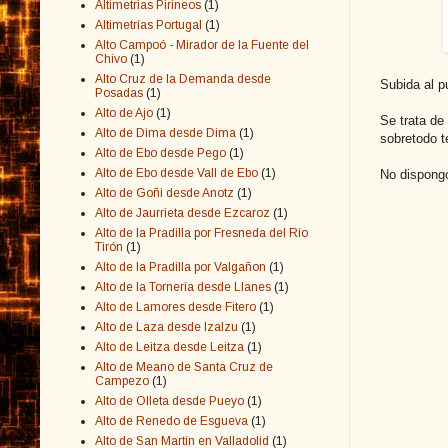
Altimetrias Pirineos
(1)
Altimetrías Portugal
(1)
Alto Campoó - Mirador de la Fuente del
Chivo
(1)
Alto Cruz de la Demanda desde
Subida al p
Posadas
(1)
Alto de Ajo
(1)
Se trata de
Alto de Dima desde Dima
(1)
sobretodo t
Alto de Ebo desde Pego
(1)
Alto de Ebo desde Vall de Ebo
(1)
No dispongo
Alto de Goñi desde Anotz
(1)
Alto de Jaurrieta desde Ezcaroz
(1)
Alto de la Pradilla por Fresneda del Río
Tirón
(1)
Alto de la Pradilla por Valgañon
(1)
Alto de la Tornería desde Llanes
(1)
Alto de Lamores desde Fitero
(1)
Alto de Laza desde Izalzu
(1)
Alto de Leitza desde Leitza
(1)
Alto de Meano de Santa Cruz de
Campezo
(1)
Alto de Olleta desde Pueyo
(1)
Alto de Renedo de Esgueva
(1)
Alto de San Martín en Valladolid
(1)