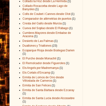
Collado la Hoz desde La Hermida
(1)
Collado Rocacorba desde Lago de
Banyoles
(1)
Colls de Coubet i Cannes desde Olot
(1)
Comparador de altimetrías de puertos
(1)
Cresta del Gallo desde Murcia
(1)
Cueva del Soplao desde El Rábago
(1)
Cumbres Mayores desde Embalse de
Aracena
(1)
Desierto de Las Palmas
(1)
Duatlones y Triatlones
(23)
Ecoparque Rioja desde Bodegas Darien
(1)
El Purche desde Monachil
(1)
El Remolcador desde Figueroles
(1)
Els Angels por Madremanya
(1)
Els Cortals d'Encamp
(1)
Ermita de Lomos de Orio desde
Villoslada de Cameros
(1)
Ermita de San Felices
(1)
Ermita de Santa Bárbara desde Ezcaray
(1)
Ermita de Santa Lucía desde Alcossebre
(1)