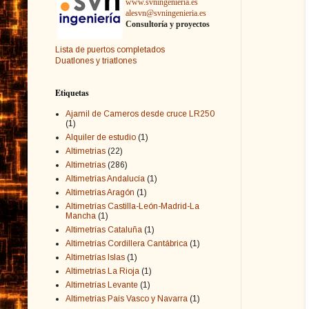
www.svningenieria.es
alesvn@svningenieria.es
Consultoría y proyectos
Lista de puertos completados
Duatlones y triatlones
Etiquetas
Ajamil de Cameros desde cruce LR250
(1)
Alquiler de estudio
(1)
Altimetrias
(22)
Altimetrías
(286)
Altimetrías Andalucía
(1)
Altimetrías Aragón
(1)
Altimetrías Castilla-León-Madrid-La
Mancha
(1)
Altimetrías Cataluña
(1)
Altimetrías Cordillera Cantábrica
(1)
Altimetrías Islas
(1)
Altimetrías La Rioja
(1)
Altimetrías Levante
(1)
Altimetrías País Vasco y Navarra
(1)