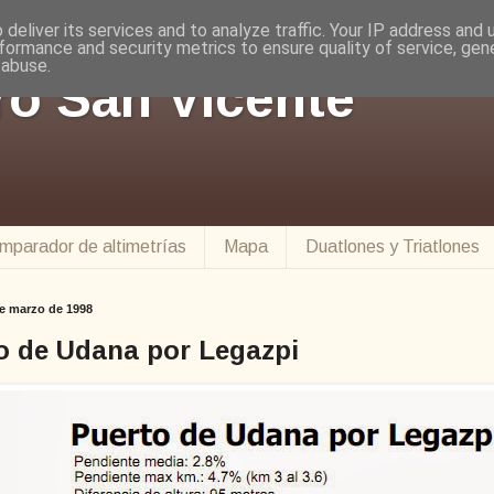
deliver its services and to analyze traffic. Your IP address and
formance and security metrics to ensure quality of service, ge
 abuse.
ro San Vicente
mparador de altimetrías
Mapa
Duatlones y Triatlones
e marzo de 1998
o de Udana por Legazpi