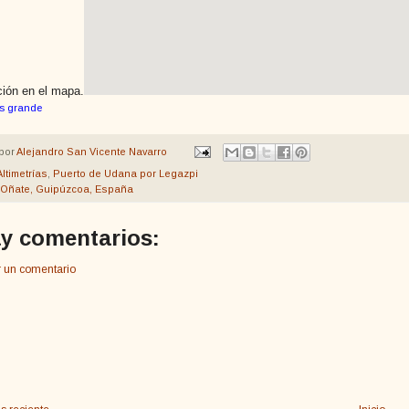
ción en el mapa.
s grande
por
Alejandro San Vicente Navarro
Altimetrías
,
Puerto de Udana por Legazpi
Oñate, Guipúzcoa, España
y comentarios:
r un comentario