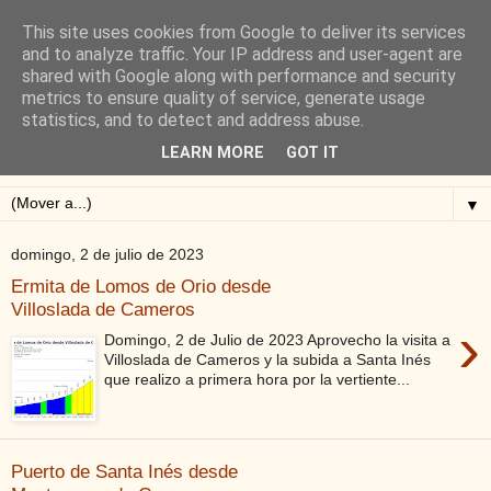
This site uses cookies from Google to deliver its services
Blog de Alejandro San
and to analyze traffic. Your IP address and user-agent are
shared with Google along with performance and security
Vicente
metrics to ensure quality of service, generate usage
statistics, and to detect and address abuse.
Blog sobre ciclismo: perfiles y altimetrías.
LEARN MORE
GOT IT
▼
domingo, 2 de julio de 2023
Ermita de Lomos de Orio desde
Villoslada de Cameros
›
Domingo, 2 de Julio de 2023 Aprovecho la visita a
Villoslada de Cameros y la subida a Santa Inés
que realizo a primera hora por la vertiente...
Puerto de Santa Inés desde