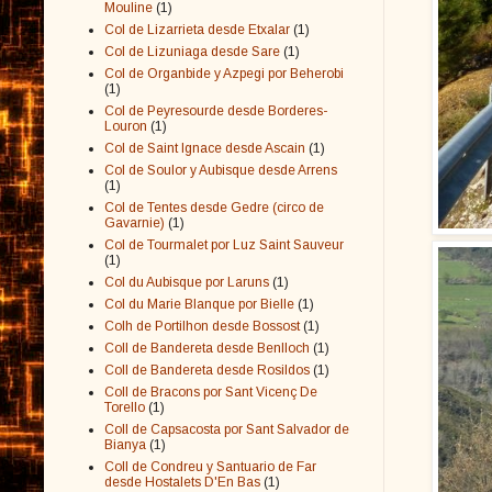
Mouline
(1)
Col de Lizarrieta desde Etxalar
(1)
Col de Lizuniaga desde Sare
(1)
Col de Organbide y Azpegi por Beherobi
(1)
Col de Peyresourde desde Borderes-
Louron
(1)
Col de Saint Ignace desde Ascain
(1)
Col de Soulor y Aubisque desde Arrens
(1)
Col de Tentes desde Gedre (circo de
Gavarnie)
(1)
Col de Tourmalet por Luz Saint Sauveur
(1)
Col du Aubisque por Laruns
(1)
Col du Marie Blanque por Bielle
(1)
Colh de Portilhon desde Bossost
(1)
Coll de Bandereta desde Benlloch
(1)
Coll de Bandereta desde Rosildos
(1)
Coll de Bracons por Sant Vicenç De
Torello
(1)
Coll de Capsacosta por Sant Salvador de
Bianya
(1)
Coll de Condreu y Santuario de Far
desde Hostalets D'En Bas
(1)