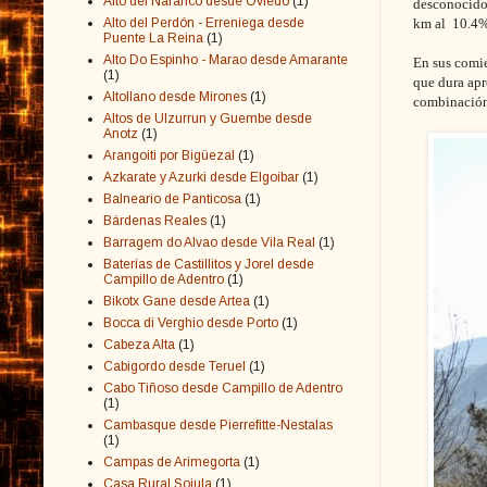
Alto del Naranco desde Oviedo
(1)
desconocido.
Alto del Perdón - Erreniega desde
km al 10.4% 
Puente La Reina
(1)
Alto Do Espinho - Marao desde Amarante
En sus comie
(1)
que dura apr
Altollano desde Mirones
(1)
combinación 
Altos de Ulzurrun y Guembe desde
Anotz
(1)
Arangoiti por Bigüezal
(1)
Azkarate y Azurki desde Elgoibar
(1)
Balneario de Panticosa
(1)
Bárdenas Reales
(1)
Barragem do Alvao desde Vila Real
(1)
Baterías de Castillitos y Jorel desde
Campillo de Adentro
(1)
Bikotx Gane desde Artea
(1)
Bocca di Verghio desde Porto
(1)
Cabeza Alta
(1)
Cabigordo desde Teruel
(1)
Cabo Tiñoso desde Campillo de Adentro
(1)
Cambasque desde Pierrefitte-Nestalas
(1)
Campas de Arimegorta
(1)
Casa Rural Sojula
(1)