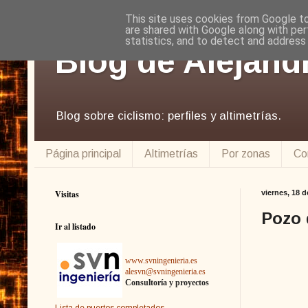
This site uses cookies from Google to 
are shared with Google along with per
statistics, and to detect and address
Blog de Alejand
Blog sobre ciclismo: perfiles y altimetrías.
Página principal
Altimetrías
Por zonas
Co
Visitas
viernes, 18 d
Pozo 
Ir al listado
www.svningenieria.es
alesvn@svningenieria.es
Consultoría y proyectos
Lista de puertos completados