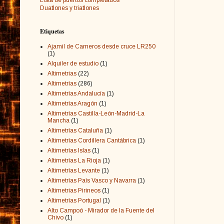
Duatlones y triatlones
Etiquetas
Ajamil de Cameros desde cruce LR250
(1)
Alquiler de estudio
(1)
Altimetrias
(22)
Altimetrías
(286)
Altimetrías Andalucía
(1)
Altimetrías Aragón
(1)
Altimetrías Castilla-León-Madrid-La
Mancha
(1)
Altimetrías Cataluña
(1)
Altimetrías Cordillera Cantábrica
(1)
Altimetrías Islas
(1)
Altimetrías La Rioja
(1)
Altimetrías Levante
(1)
Altimetrías País Vasco y Navarra
(1)
Altimetrias Pirineos
(1)
Altimetrías Portugal
(1)
Alto Campoó - Mirador de la Fuente del
Chivo
(1)