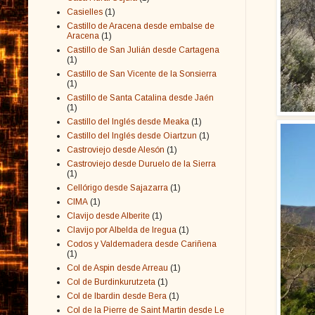
Casielles
(1)
Castillo de Aracena desde embalse de
Aracena
(1)
Castillo de San Julián desde Cartagena
(1)
Castillo de San Vicente de la Sonsierra
(1)
Castillo de Santa Catalina desde Jaén
(1)
Castillo del Inglés desde Meaka
(1)
Castillo del Inglés desde Oiartzun
(1)
Castroviejo desde Alesón
(1)
Castroviejo desde Duruelo de la Sierra
(1)
Cellórigo desde Sajazarra
(1)
CIMA
(1)
Clavijo desde Alberite
(1)
Clavijo por Albelda de Iregua
(1)
Codos y Valdemadera desde Cariñena
(1)
Col de Aspin desde Arreau
(1)
Col de Burdinkurutzeta
(1)
Col de Ibardin desde Bera
(1)
Col de la Pierre de Saint Martin desde Le