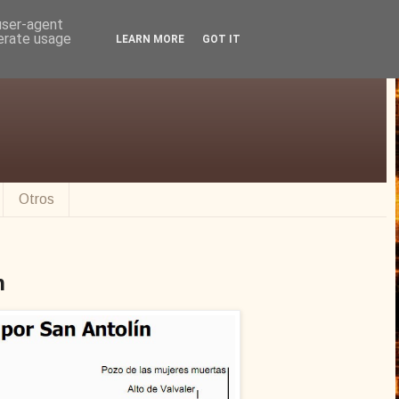
 user-agent
nerate usage
LEARN MORE
GOT IT
Otros
n