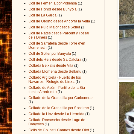
Coll de Femenía por Pollensa
(1)
Coll de Honor desde Bunyola
(1)
Coll de La Garga
(1)
Coll de Ordino desde Andorra la Vella
(1)
Coll de Puig Major desde Soller
(1)
Coll de Rates desde Parcent y Tossal
dels Diners
(1)
Coll de Sarratella desde Torre d'en
Domenech
(1)
Coll de Soller por Bunyola
(1)
Coll dels Reis desde Sa Calobra
(1)
Collada Beixalis desde Vila
(1)
Collada Llomena desde Sellañu
(1)
Collado Argibiela - Puerto de los
Navarros - Refugio de Linza
(1)
Collado de Asón - Portillo de la Sía
desde Arredondo
(1)
Collado de la Granatilla por Carboneras
(1)
Collado de la Granatilla por Sopalmo
(1)
Collado la Hoz desde La Hermida
(1)
Collado Rocacorba desde Lago de
Banyoles
(1)
Colls de Coubet i Cannes desde Olot
(1)