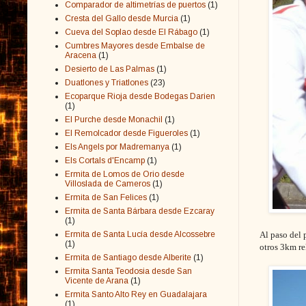
Comparador de altimetrías de puertos
(1)
Cresta del Gallo desde Murcia
(1)
Cueva del Soplao desde El Rábago
(1)
Cumbres Mayores desde Embalse de
Aracena
(1)
Desierto de Las Palmas
(1)
Duatlones y Triatlones
(23)
Ecoparque Rioja desde Bodegas Darien
(1)
El Purche desde Monachil
(1)
El Remolcador desde Figueroles
(1)
Els Angels por Madremanya
(1)
Els Cortals d'Encamp
(1)
Ermita de Lomos de Orio desde
Villoslada de Cameros
(1)
Ermita de San Felices
(1)
Ermita de Santa Bárbara desde Ezcaray
(1)
Ermita de Santa Lucía desde Alcossebre
Al paso del 
(1)
otros 3km re
Ermita de Santiago desde Alberite
(1)
Ermita Santa Teodosia desde San
Vicente de Arana
(1)
Ermita Santo Alto Rey en Guadalajara
(1)