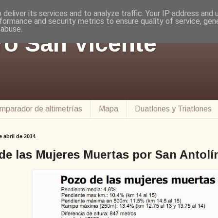
deliver its services and to analyze traffic. Your IP address and
formance and security metrics to ensure quality of service, ge
 abuse.
ro San Vicente
mparador de altimetrías
Mapa
Duatlones y Triatlones
e abril de 2014
de las Mujeres Muertas por San Antolí