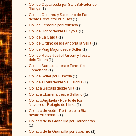
Coll de Capsacosta por Sant Salvador de
Bianya
(1)
Coll de Condreu y Santuario de Far
desde Hostalets D'En Bas
(1)
Coll de Femenía por Pollensa
(1)
Coll de Honor desde Bunyola
(1)
Coll de La Garga
(1)
Coll de Ordino desde Andorra la Vella
(1)
Coll de Puig Major desde Soller
(1)
Coll de Rates desde Parcent y Tossal
dels Diners
(1)
Coll de Sarratella desde Torre d'en
Domenech
(1)
Coll de Soller por Bunyola
(1)
Coll dels Reis desde Sa Calobra
(1)
Collada Beixalis desde Vila
(1)
Collada Llomena desde Sellañu
(1)
Collado Argibiela - Puerto de los
Navarros - Refugio de Linza
(1)
Collado de Asón - Portillo de la Sía
desde Arredondo
(1)
Collado de la Granatilla por Carboneras
(1)
Collado de la Granatilla por Sopalmo
(1)