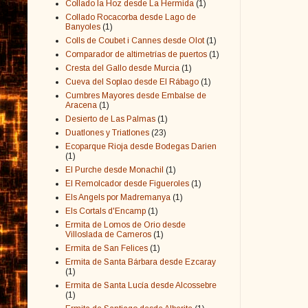
Collado la Hoz desde La Hermida
(1)
Collado Rocacorba desde Lago de
Banyoles
(1)
Colls de Coubet i Cannes desde Olot
(1)
Comparador de altimetrías de puertos
(1)
Cresta del Gallo desde Murcia
(1)
Cueva del Soplao desde El Rábago
(1)
Cumbres Mayores desde Embalse de
Aracena
(1)
Desierto de Las Palmas
(1)
Duatlones y Triatlones
(23)
Ecoparque Rioja desde Bodegas Darien
(1)
El Purche desde Monachil
(1)
El Remolcador desde Figueroles
(1)
Els Angels por Madremanya
(1)
Els Cortals d'Encamp
(1)
Ermita de Lomos de Orio desde
Villoslada de Cameros
(1)
Ermita de San Felices
(1)
Ermita de Santa Bárbara desde Ezcaray
(1)
Ermita de Santa Lucía desde Alcossebre
(1)