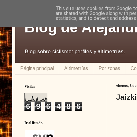
This site uses cookies from Google to 
are shared with Google along with per
statistics, and to detect and address
Blog de Alejand
Blog sobre ciclismo: perfiles y altimetrías.
Página principal
Altimetrías
Por zonas
Co
Visitas
viernes, 3 de
Jaizk
6
9
6
4
8
6
Ir al listado