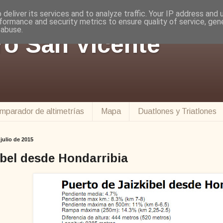
deliver its services and to analyze traffic. Your IP address and
formance and security metrics to ensure quality of service, ge
 abuse.
ro San Vicente
mparador de altimetrías
Mapa
Duatlones y Triatlones
 julio de 2015
ibel desde Hondarribia