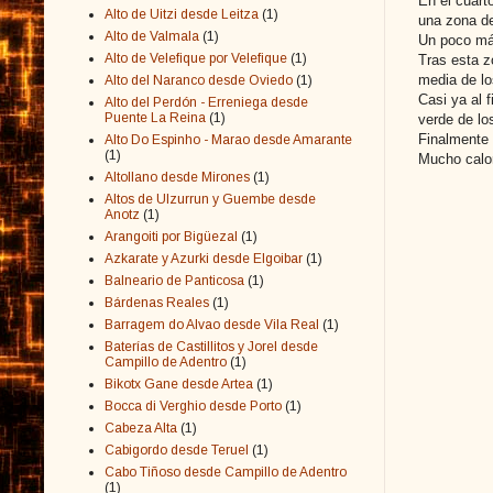
En el cuart
Alto de Uitzi desde Leitza
(1)
una zona de
Alto de Valmala
(1)
Un poco más
Alto de Velefique por Velefique
(1)
Tras esta z
media de lo
Alto del Naranco desde Oviedo
(1)
Casi ya al 
Alto del Perdón - Erreniega desde
Puente La Reina
(1)
verde de los
Finalmente 
Alto Do Espinho - Marao desde Amarante
(1)
Mucho calor
Altollano desde Mirones
(1)
Altos de Ulzurrun y Guembe desde
Anotz
(1)
Arangoiti por Bigüezal
(1)
Azkarate y Azurki desde Elgoibar
(1)
Balneario de Panticosa
(1)
Bárdenas Reales
(1)
Barragem do Alvao desde Vila Real
(1)
Baterías de Castillitos y Jorel desde
Campillo de Adentro
(1)
Bikotx Gane desde Artea
(1)
Bocca di Verghio desde Porto
(1)
Cabeza Alta
(1)
Cabigordo desde Teruel
(1)
Cabo Tiñoso desde Campillo de Adentro
(1)