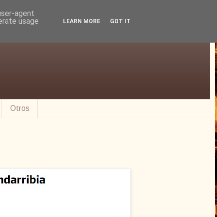
 user-agent
nerate usage
LEARN MORE
GOT IT
Otros