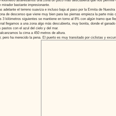
o kilómetro atravesamos una zona un poco más descubierta que nos permite 
 mirador bastante impresionante.
 adelante el terreno suaviza e incluso baja al paso por la Ermita de Nuestr
ona de descenso que viene muy bien para las piernas empieza la parte más du
s 3 kilómetros siguientes se mantiene en torno al 8% con algún tramo que ll
final llegamos a una zona algo más descubierta, muy bonita, donde el ganado
 pastos con el azul del cielo y del mar.
alcanzamos la cima a 450 metros de altura.
, pero ha merecido la pena. El puerto es muy transitado por ciclistas y excur