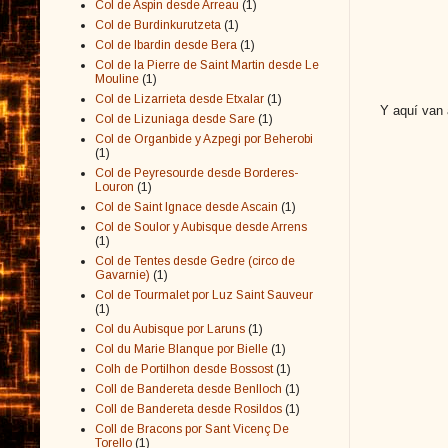
Col de Aspin desde Arreau
(1)
Col de Burdinkurutzeta
(1)
Col de Ibardin desde Bera
(1)
Col de la Pierre de Saint Martin desde Le
Mouline
(1)
Col de Lizarrieta desde Etxalar
(1)
Y aquí van 
Col de Lizuniaga desde Sare
(1)
Col de Organbide y Azpegi por Beherobi
(1)
Col de Peyresourde desde Borderes-
Louron
(1)
Col de Saint Ignace desde Ascain
(1)
Col de Soulor y Aubisque desde Arrens
(1)
Col de Tentes desde Gedre (circo de
Gavarnie)
(1)
Col de Tourmalet por Luz Saint Sauveur
(1)
Col du Aubisque por Laruns
(1)
Col du Marie Blanque por Bielle
(1)
Colh de Portilhon desde Bossost
(1)
Coll de Bandereta desde Benlloch
(1)
Coll de Bandereta desde Rosildos
(1)
Coll de Bracons por Sant Vicenç De
Torello
(1)