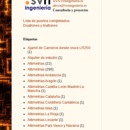
www.svningenieria.es
alesvn@svningenieria.es
Consultoría y proyectos
Lista de puertos completados
Duatlones y triatlones
Etiquetas
Ajamil de Cameros desde cruce LR250
(1)
Alquiler de estudio
(1)
Altimetrias
(22)
Altimetrías
(286)
Altimetrías Andalucía
(1)
Altimetrías Aragón
(1)
Altimetrías Castilla-León-Madrid-La
Mancha
(1)
Altimetrías Cataluña
(1)
Altimetrías Cordillera Cantábrica
(1)
Altimetrías Islas
(1)
Altimetrías La Rioja
(1)
Altimetrías Levante
(1)
Altimetrías País Vasco y Navarra
(1)