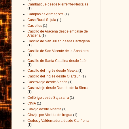
Cambasque desde Pierrefitte-Nestalas
(1)
Campas de Arimegorta
(1)
Casa Rural Sojula
(1)
Casielles
(1)
Castillo de Aracena desde embalse de
Aracena
(1)
Castillo de San Julián desde Cartagena
(1)
Castillo de San Vicente de la Sonsierra
(1)
Castillo de Santa Catalina desde Jaén
(1)
Castillo del Inglés desde Meaka
(1)
Castillo del Inglés desde Oiartzun
(1)
Castroviejo desde Alesón
(1)
Castroviejo desde Duruelo de la Sierra
(1)
Cellórigo desde Sajazarra
(1)
CIMA
(1)
Clavijo desde Alberite
(1)
Clavijo por Albelda de Iregua
(1)
Codos y Valdemadera desde Cariñena
(1)