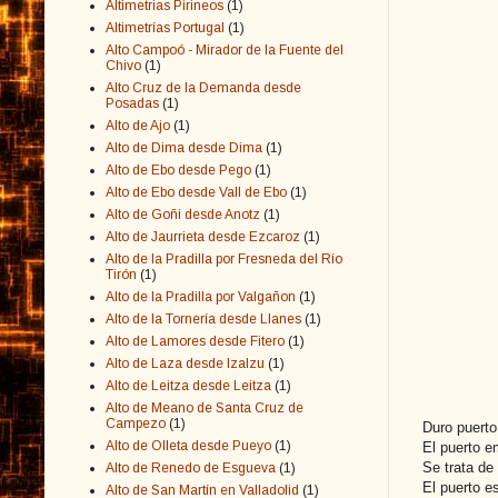
Altimetrias Pirineos
(1)
Altimetrías Portugal
(1)
Alto Campoó - Mirador de la Fuente del
Chivo
(1)
Alto Cruz de la Demanda desde
Posadas
(1)
Alto de Ajo
(1)
Alto de Dima desde Dima
(1)
Alto de Ebo desde Pego
(1)
Alto de Ebo desde Vall de Ebo
(1)
Alto de Goñi desde Anotz
(1)
Alto de Jaurrieta desde Ezcaroz
(1)
Alto de la Pradilla por Fresneda del Río
Tirón
(1)
Alto de la Pradilla por Valgañon
(1)
Alto de la Tornería desde Llanes
(1)
Alto de Lamores desde Fitero
(1)
Alto de Laza desde Izalzu
(1)
Alto de Leitza desde Leitza
(1)
Alto de Meano de Santa Cruz de
Campezo
(1)
Duro puerto
Alto de Olleta desde Pueyo
(1)
El puerto e
Se trata de
Alto de Renedo de Esgueva
(1)
El puerto e
Alto de San Martín en Valladolid
(1)