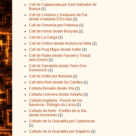
Coll de Capsacosta por Sant Salvador de
Bianya
(1)
Coll de Condreu y Santuario de Far
desde Hostalets D'En Bas
(1)
Coll de Femenía por Pollensa
(1)
Coll de Honor desde Bunyola
(1)
Coll de La Garga
(1)
Coll de Ordino desde Andorra la Vella
(1)
Coll de Puig Major desde Soller
(1)
Coll de Rates desde Parcent y Tossal
dels Diners
(1)
Coll de Sarratella desde Torre d'en
Domenech
(1)
Coll de Soller por Bunyola
(1)
Coll dels Reis desde Sa Calobra
(1)
Collada Beixalis desde Vila
(1)
Collada Llomena desde Sellañu
(1)
Collado Argibiela - Puerto de los
Navarros - Refugio de Linza
(1)
Collado de Asón - Portillo de la Sía
desde Arredondo
(1)
Collado de la Granatilla por Carboneras
(1)
Collado de la Granatilla por Sopalmo
(1)