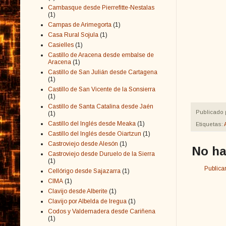
Cambasque desde Pierrefitte-Nestalas
(1)
Campas de Arimegorta
(1)
Casa Rural Sojula
(1)
Casielles
(1)
Castillo de Aracena desde embalse de
Aracena
(1)
Castillo de San Julián desde Cartagena
(1)
Castillo de San Vicente de la Sonsierra
(1)
Castillo de Santa Catalina desde Jaén
Publicado 
(1)
Castillo del Inglés desde Meaka
(1)
Etiquetas:
Castillo del Inglés desde Oiartzun
(1)
Castroviejo desde Alesón
(1)
No ha
Castroviejo desde Duruelo de la Sierra
(1)
Publica
Cellórigo desde Sajazarra
(1)
CIMA
(1)
Clavijo desde Alberite
(1)
Clavijo por Albelda de Iregua
(1)
Codos y Valdemadera desde Cariñena
(1)