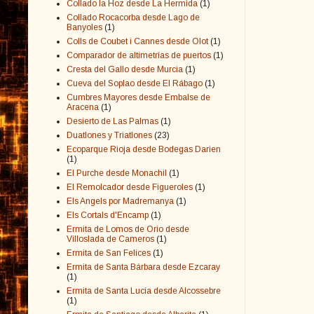
Collado la Hoz desde La Hermida
(1)
Collado Rocacorba desde Lago de
Banyoles
(1)
Colls de Coubet i Cannes desde Olot
(1)
Comparador de altimetrías de puertos
(1)
Cresta del Gallo desde Murcia
(1)
Cueva del Soplao desde El Rábago
(1)
Cumbres Mayores desde Embalse de
Aracena
(1)
Desierto de Las Palmas
(1)
Duatlones y Triatlones
(23)
Ecoparque Rioja desde Bodegas Darien
(1)
El Purche desde Monachil
(1)
El Remolcador desde Figueroles
(1)
Els Angels por Madremanya
(1)
Els Cortals d'Encamp
(1)
Ermita de Lomos de Orio desde
Villoslada de Cameros
(1)
Ermita de San Felices
(1)
Ermita de Santa Bárbara desde Ezcaray
(1)
Ermita de Santa Lucía desde Alcossebre
(1)