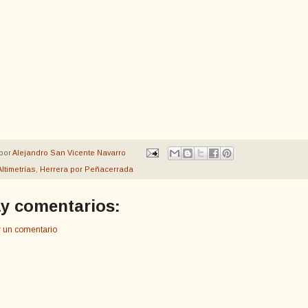
por
Alejandro San Vicente Navarro
Altimetrías
,
Herrera por Peñacerrada
y comentarios:
r un comentario