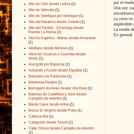
por el medio
Alto de Uitzi desde Leitza
(1)
Una vez sup
Alto de Valmala
(1)
encontramos
Alto de Velefique por Velefique
(1)
La vista no
Alto del Naranco desde Oviedo
(1)
espléndido 
Alto del Perdón - Erreniega desde
La media de
Puente La Reina
(1)
En general 
Alto Do Espinho - Marao desde Amarante
(1)
Altollano desde Mirones
(1)
Altos de Ulzurrun y Guembe desde
Anotz
(1)
Arangoiti por Bigüezal
(1)
Azkarate y Azurki desde Elgoibar
(1)
Balneario de Panticosa
(1)
Bárdenas Reales
(1)
Barragem do Alvao desde Vila Real
(1)
Baterías de Castillitos y Jorel desde
Campillo de Adentro
(1)
Bikotx Gane desde Artea
(1)
Bocca di Verghio desde Porto
(1)
Cabeza Alta
(1)
Cabigordo desde Teruel
(1)
Cabo Tiñoso desde Campillo de Adentro
(1)