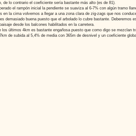
, de lo contrario el coeficiente sería bastante más alto (es de 81).
erado el rampón inicial la pendiente se suaviza al 6-7% con algún tramo lla
 en la cima volvemos a llegar a una zona clara de zig-zags que nos conduc
 es demasiado buena puesto que el arbolado lo cubre bastante. Deberemos esper
paisaje desde los balcones habilitados en la carretera.
 los últimos 4km es bastante engañosa puesto que como digo se mezclan tr
7km de subida al 5,4% de media con 365m de desnivel y un coeficiente globa