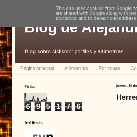
This site uses cookies from Google to 
are shared with Google along with per
statistics, and to detect and address
Blog de Alejand
Blog sobre ciclismo: perfiles y altimetrías.
Página principal
Altimetrías
Por zonas
Co
Visitas
jueves, 30 de
Herre
6
9
5
1
7
6
Ir al listado