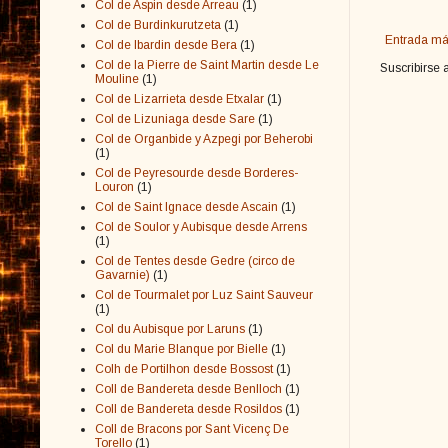
Col de Aspin desde Arreau
(1)
Col de Burdinkurutzeta
(1)
Entrada má
Col de Ibardin desde Bera
(1)
Col de la Pierre de Saint Martin desde Le
Suscribirse 
Mouline
(1)
Col de Lizarrieta desde Etxalar
(1)
Col de Lizuniaga desde Sare
(1)
Col de Organbide y Azpegi por Beherobi
(1)
Col de Peyresourde desde Borderes-
Louron
(1)
Col de Saint Ignace desde Ascain
(1)
Col de Soulor y Aubisque desde Arrens
(1)
Col de Tentes desde Gedre (circo de
Gavarnie)
(1)
Col de Tourmalet por Luz Saint Sauveur
(1)
Col du Aubisque por Laruns
(1)
Col du Marie Blanque por Bielle
(1)
Colh de Portilhon desde Bossost
(1)
Coll de Bandereta desde Benlloch
(1)
Coll de Bandereta desde Rosildos
(1)
Coll de Bracons por Sant Vicenç De
Torello
(1)