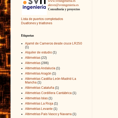
www.svningenieria.es
alesvn@svningenieria.es
Consultoría y proyectos
Lista de puertos completados
Duatlones y triatlones
Etiquetas
Ajamil de Cameros desde cruce LR250
(1)
Alquiler de estudio
(1)
Altimetrias
(22)
Altimetrías
(286)
Altimetrías Andalucía
(1)
Altimetrías Aragón
(1)
Altimetrías Castilla-León-Madrid-La
Mancha
(1)
Altimetrías Cataluña
(1)
Altimetrías Cordillera Cantábrica
(1)
Altimetrías Islas
(1)
Altimetrías La Rioja
(1)
Altimetrías Levante
(1)
Altimetrías País Vasco y Navarra
(1)