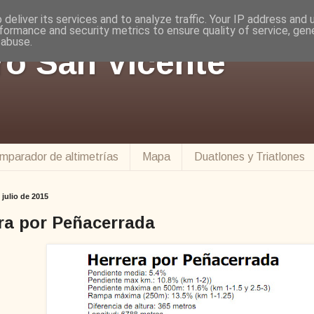
deliver its services and to analyze traffic. Your IP address and
formance and security metrics to ensure quality of service, ge
 abuse.
ro San Vicente
mparador de altimetrías
Mapa
Duatlones y Triatlones
 julio de 2015
ra por Peñacerrada