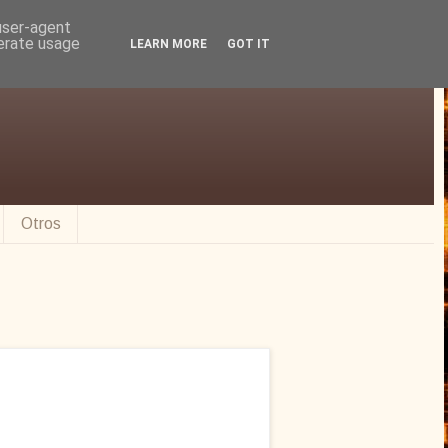
 user-agent
nerate usage
LEARN MORE
GOT IT
Otros