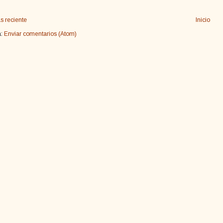
s reciente
Inicio
a:
Enviar comentarios (Atom)